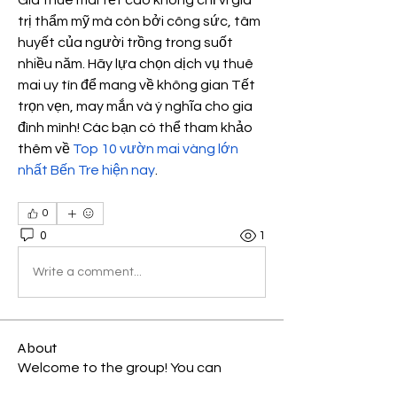
Giá thuê mai tết cao không chỉ vì giá 
trị thẩm mỹ mà còn bởi công sức, tâm 
huyết của người trồng trong suốt 
nhiều năm. Hãy lựa chọn dịch vụ thuê 
mai uy tín để mang về không gian Tết 
trọn vẹn, may mắn và ý nghĩa cho gia 
đình mình! Các bạn có thể tham khảo 
thêm về 
Top 10 vườn mai vàng lớn 
nhất Bến Tre hiện nay
.
0
0
1
Write a comment...
About
Welcome to the group! You can
connect with other members, ge
...