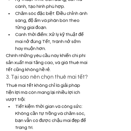
cành, tạo hình phù hợp.
Chăm sóc đặc biệt: Điều chỉnh ánh 
sáng, độ ẩm và phân bón theo 
từng giai đoạn.
Canh thời điểm: Xử lý kỹ thuật để 
mai nở đúng Tết, tránh nở sớm 
hay muộn hơn.
Chính những yêu cầu này khiến chi phí 
sản xuất mai tăng cao, và giá thuê mai 
tết cũng không hề rẻ.
3. Tại sao nên chọn thuê mai tết?
Thuê mai tết không chỉ là giải pháp 
tiện lợi mà còn mang lại nhiều lợi ích 
vượt trội:
Tiết kiệm thời gian và công sức: 
Không cần tự trồng và chăm sóc, 
bạn vẫn có được chậu mai đẹp để 
trang trí.