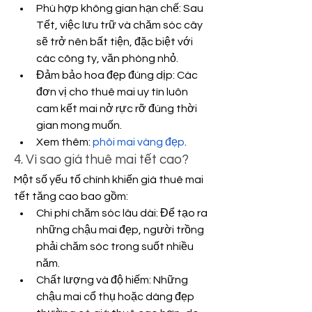
Phù hợp không gian hạn chế: Sau 
Tết, việc lưu trữ và chăm sóc cây 
sẽ trở nên bất tiện, đặc biệt với 
các công ty, văn phòng nhỏ.
Đảm bảo hoa đẹp đúng dịp: Các 
đơn vị cho thuê mai uy tín luôn 
cam kết mai nở rực rỡ đúng thời 
gian mong muốn.
Xem thêm: 
phôi mai vàng đẹp
.
4. Vì sao giá thuê mai tết cao?
Một số yếu tố chính khiến giá thuê mai 
tết tăng cao bao gồm:
Chi phí chăm sóc lâu dài: Để tạo ra 
những chậu mai đẹp, người trồng 
phải chăm sóc trong suốt nhiều 
năm.
Chất lượng và độ hiếm: Những 
chậu mai cổ thụ hoặc dáng đẹp 