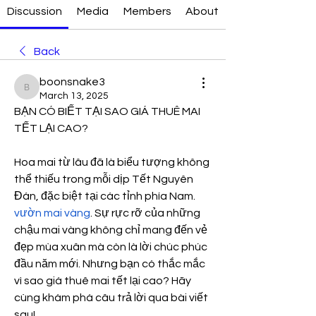
Discussion
Media
Members
About
Back
boonsnake3
boonsnake3
March 13, 2025
BẠN CÓ BIẾT TẠI SAO GIÁ THUÊ MAI 
TẾT LẠI CAO?
Hoa mai từ lâu đã là biểu tượng không 
thể thiếu trong mỗi dịp Tết Nguyên 
Đán, đặc biệt tại các tỉnh phía Nam. 
vườn mai vàng
. Sự rực rỡ của những 
chậu mai vàng không chỉ mang đến vẻ 
đẹp mùa xuân mà còn là lời chúc phúc 
đầu năm mới. Nhưng bạn có thắc mắc 
vì sao giá thuê mai tết lại cao? Hãy 
cùng khám phá câu trả lời qua bài viết 
sau!