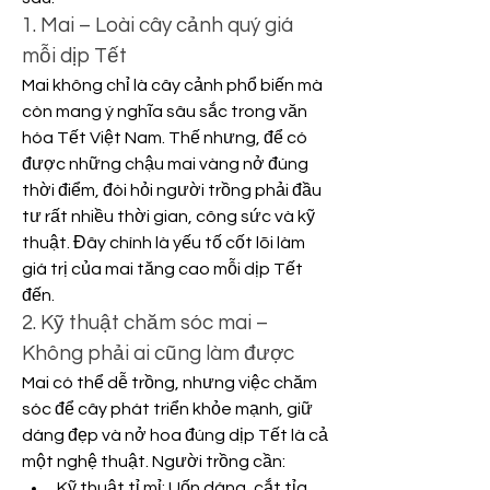
1. Mai – Loài cây cảnh quý giá 
mỗi dịp Tết
Mai không chỉ là cây cảnh phổ biến mà 
còn mang ý nghĩa sâu sắc trong văn 
hóa Tết Việt Nam. Thế nhưng, để có 
được những chậu mai vàng nở đúng 
thời điểm, đòi hỏi người trồng phải đầu 
tư rất nhiều thời gian, công sức và kỹ 
thuật. Đây chính là yếu tố cốt lõi làm 
giá trị của mai tăng cao mỗi dịp Tết 
đến.
2. Kỹ thuật chăm sóc mai – 
Không phải ai cũng làm được
Mai có thể dễ trồng, nhưng việc chăm 
sóc để cây phát triển khỏe mạnh, giữ 
dáng đẹp và nở hoa đúng dịp Tết là cả 
một nghệ thuật. Người trồng cần:
Kỹ thuật tỉ mỉ: Uốn dáng, cắt tỉa 