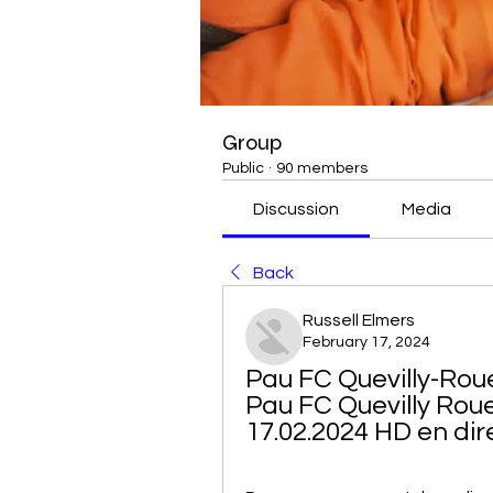
Group
Public
·
90 members
Discussion
Media
Back
Russell Elmers
February 17, 2024
Pau FC Quevilly-Roue
Pau FC Quevilly Roue
17.02.2024 HD en dir