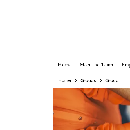
Home
Meet the Team
Em
Home
Groups
Group