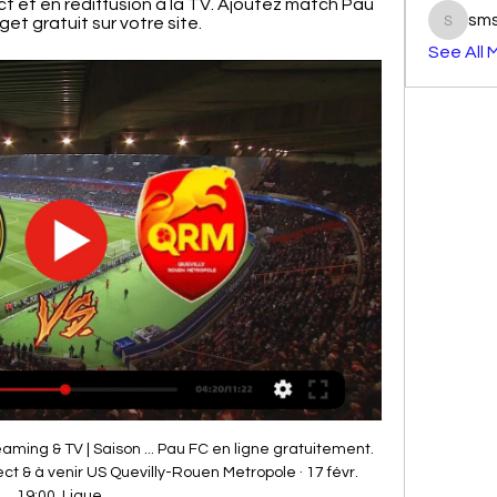
et en rediffusion à la TV. Ajoutez match Pau 
sm
et gratuit sur votre site.
smst3e
See All 
int-Jean de Luz:- Victoire face à Arribage Theo (1/6) 6/2 ab. - Défaite en 1/4...

Télévision en ligne : Radio 105 TV en direct Radio 105 TV en direct est une chaîne de télévision italienne musicale, disponible 24h/24 diretto sur internet. La station de radio tv est célèbre en Italie pour « Lo Zoo di 105 », le programme de radio la plus écoutée en Italie. Aperçu…

Pau FC : actualités et matches en direct Quevilly Rouen · Annecy · Grenoble · Paris FC · Pau · Rodez · Dijon · Troyes · Valenciennes Téléchargez gratuitement les applications. logo App Store logo ...

Les ressortissants français sont dispensés de visa pour un séjour touristique en Turquie ne dépassant pas 90 jours sur une période de 180 jours, que le séjour soit continu ou fractionné. Ils doivent être munis d'une carte nationale d'identité ou d'un passeport individuel dont la durée de validité dépasse d'au moins 90 jours la date.

Pascal Dupraz attendu en pompier à Caen, en pleine dégringolade en Ligue 2. Sans poste depuis janvier 2018 et son départ de Toulouse, Pascal Dupraz devrait devenir l’entraîneur de Caen, 17e.

La saison des Bénévoles du Mois reprend ses droits, le District du Calvados et la Ligue de Football de Normandie connaissent désormais une nouvelle promotion. Toujours initiée par la Fédération, cette opération vise à valoriser ceux qui œuvrent au quotidien pour notre sport !

Quevilly Rouen Métropole: Site Officiel de QRM Calendriers, résultats et matchs en direct de votre club sur Score'n'co. J25 : Pau FC-QRM, réaction attendue. Après la désillusion du dernier match ...

Explorez l'univers des cosmétiques les plus frais du web ! Ethiques et faits à la main, nos produits sont remplis de fruits et légumes frais, 100% végétariens, 83% vegan et non testés sur les animaux. Bombes de bain, Shampoings, Crèmes corps ou visage, Coffrets cadeaux...Découvrez nos gammes et …

On finit la journée en tendresse en se réconfortant avec doudou qui saura stimuler l'éveil de bébé, puis au dodo dans le lit bébé bien douillet. En ligne ou dans l'un de nos mégastores, retrouvez tout le nécessaire pour l'arrivée de bébé dans votre magasin de puériculture Orchestra!

Difficile fin de saison pour les espoirs rouennais qui boucleront ce dimanche leur saison en disputant le match face aux Rapaces de Gap. En effet, battus par Amiens en prolongation, les gapençais affronteront des Dragons rouennais qui auront vécu un véritable cauchemar face à une équipe de Grenoble méritante qui n'aura pas volé sa victoire.

USON Nevers RugFOOT – JUVENTUS AJAX STREAMING – match de foot en direct lien gratuit sur beIN. Publié dans ACTUALITE le 16/04/2019 par. ← FOOTBALL: JUVENTUS AJAX STREAMING – match de foot en direct lien gratuit sur beIN @@ FOOTBALL: JUVENTUS AJAX STREAMING foot en direct @lien gratuit en diffusion video live →.

LES BRULEURS DE LOUPS DE GRENOBLE. LA SAISON PASSÉE : 5e (35 pts), finaliste de la Coupe de la Ligue BUDGET : 1,9M€ OBJECTIF :. Pour lire l'article complet : accédez aux archives de dna.fr. Les articles de la rubrique Autres sports - Sports de glace du Jeudi 16 Septembre 2010 : aux premieres loges ma ligne de conduite au matin de la saison chantiers en cours fin de la belle aventure en.

Orléans : Courtisane Luxe Dans Le Loiret / Call Girl 45. Orléans est une ville d'art et d'histoire qui permet à l'escort centre val de loire du Loiret 45 de se promener vers Blois. Ceci en rejoignant les verdures de la Sologne. Un bon moyen pour oublier les centre-villes et les terrasses gastronomiques de la ville, c'est d'aller se promener.

Swiss Karate League, 19.-20.09.2015, Neuchâtel. Gratulation für die Erfolge am SKL in Neuchâtel -Léon Di Caprio, Kata 1. Rang U18, 2. Rang Elite-Steven Beutler, Kumite 2. Rang U16 -57kg-Vanessa Mischler, Kata 3.Rang U14-Nicole Studer, Kata 3.Rang U18-Ricardo Castro, Kumite 3.Rang U18 -70kg.

Paris FC: Certifié Paris Site officiel du Paris FC : actualité, calendrier, résultats, photos, vidéos, joueurs, boutique, billetterie...

Les paris sportifs de foot sur bwin sont disponibles en nombre sur toutes les grandes compétitions de football européennes et mondiales ainsi que tous les plus grands championnats de foot. Pariez en ligne sur le foot dès maintenant, à l'avance ou pendant les matchs avec 107€ offerts à l'inscription!

Les PUS à l'oreille – Un outil pour la fabrication et la diffusion des savoirs > 17 octobre, de 12h30 à 14h00, à la bibliothèque des arts Rencontre autour du livre La plaque photographique : un outil pour la fabrication et la diffusion des savoirs (XIX e-XX e siècle), édité …

Motobineuse et motoculteur. Motobineuse et motoculteur: Vous garantir le bon achat, on y travaille tous les jours. Retrouvez, chez Leroy Merlin notre sélection de 41 produits pas chers, au prix le plus juste, sur un large choix de marques et de références, disponibles en magasin ou livrés rapidement à …

Communauté NETGEAR. Apprenez, explorez, posez des questions et interagissez avec notre communauté de clients et d'experts. Connectez-vous avec la communauté

rue Henri Guillabert SAINT LOUIS, Saint-Louis Graphique Systeme Dakar Plateau, Dakar Geoter Route de de Ngor BP 8066 Dkr-Yoff, Dakar HOTEL DU MARCHE 35, Rue Abdou K. Bourgi, Dakar-plateau, Dakar GENDARMERIE FOIRE Golf Nord citE SHS N°282 BP 3820, Dakar GENDARMERIE LINGUeRE Village De Medina Gounass, Velingara GENERAL ELECTRONICS

Maison d’arrêt de Tremblay-en-France 8 000 places lancées d’ici 2022 et livrées jusqu’en 2027 Le programme immobilier pénitentiaire à venir doit permettre de diversifier les établissements pour mieux adapter les régimes de détention à la situation de chaque …

Football (National) – Le FC Bastia-Borgo corrigé à domicile par le Puy (2-6) Posté par breizhim-Gael le 31 août, 2019 dans By contact@alta-frequenza.com (Bertocchini Fréderic)

Pau FC - Quevilly-Rouen Métropole en direct - Ligue 2 Suivez en direct le match de Ligue 2 en Football entre Pau FC et Quevilly-Rouen Métropole sur Eurosport. Le match commence à 19:00 le 6 mai 2023.

Ce livescore vous propose de suivre le s