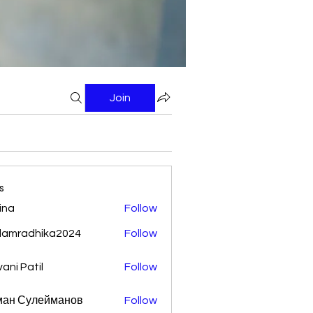
Join
s
ina
Follow
damradhika2024
Follow
adhika2024
vani Patil
Follow
ман Сулейманов
Follow