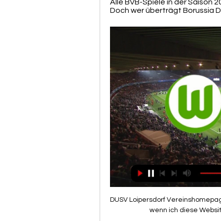
Alle BVB-Spiele in der Saison 2
Doch wer überträgt Borussia Do
DUSV Loipersdorf Vereinshomepage. Ich stimme der Verwendung von Cookies zu. Auch wenn ich diese Website weiter nutze, gilt dies als Zustimmung.

BVB (Borussia Dortmund) vs. VfL Wolfsburg live im TV und ... BVB und Wolfsburg live im TV und LIVE-STREAM . Auf DAZN seht Ihr am Sonntag alle vier Partien aus dem Fußball-Oberhaus. BVB (Borussia Dortmund) vs. VfL ...

Mit einem 4:1-Sieg gegen Bayern München scheint die Krise überwunden. Bis zum Ende der Hinrunde rappelt sich die in der Abwehr um den im Dezember von den Queens Park Rangers geholten Ned Zelic verstärkte Eintracht auf und belegt Rang 10. Doch der Schein trügt, sportlich läuft nicht mehr viel. Vom 18. …

Leipzig und Dortmund patzen Die Blitz-Analyse von Breitenreiter bei BILD. 23:27 BILD Live Bundesliga Nouri: „Bin weiter mit Klinsmann befreundet“ KLARTEXT. 30:19 Sigmar Gabriel „Ich hoffe.

Hallescher FC vs Eintracht Braunschweig Live-Ergebnis in der Liga 3 Deutsche Liga. Wir präsentieren das Live-Ergebnis, Vorspielaufstellungen, Torschützen, Statistiken und die Ligatabelle.

Für den VfB steht am Mittwoch das vorletzte Heimspiel der regulären Saison auf dem Programm. Von 18:30 Uhr an ist der SV Sandhausen in der Mercedes-Benz Arena zu Gast (im VfB Liveticker und VfB Radio).In dieser Partie geht es für die Mannschaft mit dem roten Brustring darum, sich möglichst drei Punkte zu sichern, um weiter kräftig im Aufstiegskampf mitzumischen.

Austria Klagenfurt im Duell mit Europa-League-Teil­nehmer TSV Hartberg Waidmannsdorf – In Waidmannsdorf beginnen bereits die Sommer-Vorbereitung auf die Saison 2020/21 – und für die Violetten um Trainer Robert Micheu geht es direkt in die Vollen.

Die Zuschauer fühlten sich ein wenig an das Match gegen den SV Sodingen, ebenfalls ein Westfalenligist, vor 11 Tagen erinnert. Nur dass es diesmal nicht 5 Minuten dauerte, sondern deren 18, bis der Landesliga-Spitzenreiter mit 0:2 auf eigenem Platz im Hintertreffen lag. Gegen den ambitionierten FC aus dem Dortmunder Süden, … Weiterlesen. 1 Feb 2020 Wacker-C-Junioren sind Hallenstadtmeister.

Ich war auch kurz davor, den Thread zu eröffnen. Der pfeift nur für Hoffenheim, Fouls an Hertha ignoriert der. Bestes Beispiel: Hoffenheim "erobert" auf Höhe der Mittellinie den Ball, wobei kein Hoffenheimer den Ball spielt, sondern nur in den Berliner reinrutschen.

Informationen zu Ihren Bestellungen, Abonnements, Rechnungen oder Remissionen. Media-Service . Informationen für Anzeigenkunden und Werbepartner / Werbungstreibende / Mediaplaner

Du bist hier: Startseite / Foren / The Work Netzwerk Schweiz / #lIVe Herediano – Cartaginés Online Streaming – Stream Online 4K HD. Ansicht von 1 Beitrag (von insgesamt 1) Autor. Beiträge. 6. Oktober 2019 um 21:35 #97076 Antworten. mortbunitso1980.. Watch online Herediano – Cartaginés:.

Sg Essen Schonebeck Fupa. Junge Kicker Gesucht Sg Essen Schonebeck E V. Westdeutscher Fussballverband E V Fussball Turniere Bei Den. 18 03 2015 1 Ffc Frankfurt Vs Sg Essen Schonebeck. Fussballarchiv Essen Home Facebook. Sg Essen Schonebeck Fupa. Sgs Essen Schonebeck Vfl Borussia Monchengladbach Flickr. 30 09 2018 Spvg Schonnebeck 1910 E V Iii Fc Saloniki . Sportgemeinschaft Essen Schonebeck …

VfL Wolfsburg gegen | My Site 2 Gruppe vor 2 Stunden — 03.11.2018 — VfL Wolfsburg - Borussia Dortmund im Live-Stream: Gelingt gegen den BVB eine Überraschung, könnte sich Wolfsburg in der Tabelle ...

My Site 2 Gruppe | Beyondyoga vor 3 Stunden — (STREAMEN=) Wolfsburg gegen Borussia Dortmund im tv So sehen Sie Borussia Dortmund gegen VfL Wolfsburg live 17.02.2024 01.11.2018 — Das ...

Let's Talk Strength vor 1 Stunde — [ONLINE SCHAUEN>>>>] Wolfsburg gegen Dortmund im live tv stream BVB: Übertragung der Bundesliga im Livestream und TV 17.02.2024 23.09.2023 ...

Joel Frenzel Rückennummer: 1 Position: Torwart Geburtstag: 01.01.2001 Im Verein seit: 07.2019 Bisherige Vereine: Jugend: Adler Osterfeld, RW Oberhausen, VfL Bochum

Löschung VIVENTE Leben mit Stil GmbH in