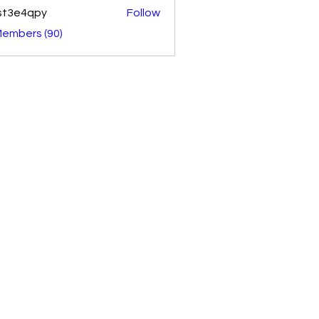
st3e4qpy
Follow
4qpy
Members (90)