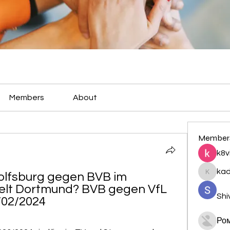
Members
About
Member
k8v
ka
fsburg gegen BVB im 
kadamr
elt Dortmund? BVB gegen VfL 
Shi
/02/2024
Ро