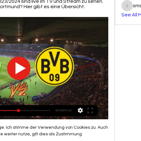
023/2024 sind live im TV und Stream zu sehen. 
sm
rtmund? Hier gibt es eine Übersicht.
smst3e
See All 
 Liquidation Rubrik: Handelsregistereintragungen Unterrubrik: Löschung VIVENTE Leben mit Stil GmbH in Liquidation, in Kriens, CHE-266.238.964, Gesellschaft mit beschränkter Haftung (SHAB Nr. 186 vom 26.09.2018, Publ. 1004463004).

BVB: Übertragung der Bundesliga im Livestream und TV 08.11.2022 — Das Bundesligaspiel VfL Wolfsburg gegen Borussia Dortmund wird im TV und Livestream gezeigt. Infos zur Übertragung des BVB-Spiels hier in ...

Fussball-Vereine Arnfels - sichten Sie alle Firmen und Unternehmen mit Adresse, Telefonnummer und ★ Bewertungen. Das Stadtbranchenbuch für Arnfels zeigt Ihnen aktuell ᐅ 82 Einträge.

Besonders in der zweiten Halbzeit war deutlich sichtbar, weshalb Granada dort steht, wo es steht und weshalb sie sich zuhause u.a. gegen den FC Barcelona und Getafe durchsetzen konnten. Großen Respekt an die Mannen aus Andalusien und deren Trainer, dass sie trotz des eng getakteten Spielplans, des Gegners und der äußerlichen Rahmenbedingungen über 96 Minuten dieses Tempo gehen konnten und.

Spieltag: So., 08.02.2009, 15:00 Bonner SC - SV Schermbeck FC Gütersloh 2000 - SG Wattenscheid 09 SF Oestrich-Iserlohn - Hammer SpVg ETB SW Essen - SF Siegen Rot-Weiß Essen 2 - DSC Arminia Bielefeld II SC Westfalia 04 Herne - MSV Duisburg II FC Germ. Dattenfeld - VfB Hüls SC Fortuna Köln - TSV Alem. Aachen II Delbrücker SC - SSVg. Velbert. spielfrei - Fortuna Düsseldorf II 22. Spieltag.

Viel wurde zuletzt einen möglichen Transfer von Leipzigs Dayot Upamecano gesprochen. Aber auch sein französischer Abwehrkollege Nordi Mukiele hat viele Bewunderer. Nach Sky Informationen ist Paris Saint-Germain einer davon. Der Tuchel-Klub überlegt, im Sommer ein Angebot für den 22-Jährigen abzugeben. PSG wird mit Thomas Meunier und wohl.

Weiterbildung Chauffeure Formazione degli autisti Formation des chauffeurs cambus.ch I Fähigkeitsausweis für Fahrer/innen der Kat. C/C1 und D/D1 Certificato di capacità per i conducenti delle cat. C/C1 e D/D1 I Certificat de capacité pour conducteurs/trices cat. C/C1 et D/D1

PSG-Keeper Navas verletzt: Einsatz gegen RB Leipzig fraglich: 14.08.2020 (vor 2 Stunden)Paris Saint-Germain muss im Champions-League-Halbfinale gegen Fußball-Bundesligist RB Leipzig womöglich auf Torhüter Keylor Navas verzichten.Der 33-Jährige erlitt beim 2:1-Viertelfinalsieg gegen Atalanta Bergamo eine Muskelverletzung im rechten Oberschenkel, wie PSG mitteilte.

Wer zeigt / überträgt BVB vs. VfL Wolfsburg heute live im 07.05.2023 — VfL Wolfsburg heute live im TV und Livestream? Das Bundesligaspiel im Liveticker. Eine weitere Option, BVB gegen Wolfsburg live zu verfolgen, ...

Borussia Dortmund gegen VfL Wolfsburg HEUTE LIVE 21.09.2023 — Borussia Dortmund gegen VfL Wolfsburg HEUTE LIVE: Übertragung im TV & Stream Mats Hummels (l.) steuerte am vergangenen Spieltag mit zwei Toren ...

Sony Dualshock 4 Wireless Controller v2 weiß (PS4) 55,19 € 60,99 € inkl. Versand. Lastschrift Vorkasse. 66,84 € inkl. Versand. Nachnahme. Versandkosten: ab 5,80 € Details. Lie­fer­zeit 3-5 Werk­ta­ge. DHL Spedition. Rücksendung 14 Tage kostenfrei. 22.013 Meinungen. Lie­fer­zeit 3-5 Werk­ta­ge; SONY DUALSHOCK 4 Wire­less-Con­trol­ler Jet Black v2. 56,53 € 61,36 € inkl.

Der 1. FC Köln kassiert am letzten Bundesliga-Spieltag ein 1:6 bei Werder Bremen. Der FC muss dankbar sein, dass sich Fortuna Düsseldorf selbst aus der Liga dilettierte.

Wolfsburg vs. Freiburg Hoffenheim vs. RB Leipzig Fortuna Dusseldorf vs. Borussia Dortmund Hertha Berlin vs. Eintracht Frankfurt Mainz vs. Augsburg Schalke vs. …

Braunschweig – Ingolstadt, beide Mannschaften haben einen guten Start hingelegt und sich zuletzt nach einer Schwächephase wieder gefangen. Als Tabellendritter und -fünfter nur durch zwei Punkte getrennt zählen Eintracht Braunschweig und der FC Ingolstadt nach einem guten Drittel der Saison trotz ihres zwischenzeitlichen Tiefs zum Kreis der Aufstiegskandidaten und wollen im direkten Duell.

Vaduz gewinnt in Chiasso 2:1 und rückt auf Platz 2 vor. A A Login Webseite E-Paper KuLArchiv Werbung Kontakt. Agenda Immobilien Jobs Auto . Kino TV Wetter Webcam . Samstag, 25. Juli 2020. Haben Sie die Liewo nicht erhalten? Rufen Sie unsere Hotline 077 400 08 11 sonntags von 9 bis 11 Uhr an.

OSRAM. Produkttypen: Leuchtmittel. OSRAM, mit Hauptsitz in München, ist ein weltweit führendes Hightech-Unternehmen mit einer über 110-jährigen Geschichte. Die überwiegend halbleiterbasierten Produkte ermöglichen verschiedenste Anwendungen von Virtual Reality bis hin zum autonomen Fahren sowie von Smartphones bis zu vernetzten intelligenten Beleuchtungslösungen in Gebäuden und Städten.

München - Der FC Bayern hofft auf Platz 2: Gewinnt der Rekordmeister am Samstag, braucht Bayer Leverkusen einen Punkt. Die Trainer-Konstellation beim Spiel der Werkself in Freiburg ist ungewöhnlich.

BSV Bern Muri - RTV 1879 Basel : NLA ( Schweiz ) Der komplette aktuelle Handball Spielplan, sowie Heim- und Auswärts Spiel Termine der beiden H2H Handball Vereine BSV Bern Muri und RTV 1879 Basel : Spielplan BSV Bern Muri Spielplan RTV 1879 Basel Die …

Facciamo Chiasso › Facciamo Erfahrung Öffnungszeit ᐅ Vergleich. 8 zh affoltern am albisch by rico Affoltern zh affoltern am albis.ch by rico loosli ist …

Der FC Bayern hat Basketball-Nationalspieler Robin Amaize zurückgeholt und seine Transferplanungen für die kommende Saison vorerst abgeschlossen. Der 26 Jahre alte Aufbauspieler war in der vergangenen Spielzeit an die EWE Baskets Oldenburg verliehen.

Es geht los! BHV-Shop ist online! Es geht los! Der BHV-Shop ist online und startet gleich mit einer tollen Aktion!. Ab heute startet der Verkauf der Mund-Nasen-Masken im BHV-Design - zeigt Flagge für den Handball in Bayern und tut etwas für den guten Zweck!. Lasst uns gemeinsam dazu beitragen, Bedürftigen zu helfen - #Handballkannhelfen! Jetzt anzeigen...

Die Erfolgsgeschichte setzte sich bis zur Winterpause fort, als am letzten Spieltag des Jahres 2003 Anfang Dezember die TSG Hoffenheim mit 3:1 geschlagen wurde. Drei Tage vorher hatte Hoffenheim im DFB-Pokal noch di