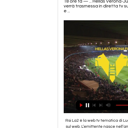
18 ore fa — ... Hellas Verona-Ju
verrà trasmessa in diretta tv 
e ...
Rsi La2 è la web tv tematica di Lugano da oggi disponibile anche in diretta streaming sul web. L’emittente nasce nell’ambito della ricca offerta televisiva dell’azienda RSI, il sistema radiotelevisivo svizzero di lingua italiana che attraverso la sua articolata offerta di contenuti televisivi diffonde giornalmente un …

Profilo Tennis per Carlos Lopez Montagud: statistiche carriera, storico e notizie tennis. Tornei Giocatori Classifiche Testa a Testa Partite Sedi Tendenze. Italiano TennisStats247 > Giocatori > Carlos Lopez Montagud. Carlos Lopez Montagud Profilo.

8 Luglio 2017 Allarme in una palazzina di quattro piani in via Flaminia 701 attaccata dalle fiamme: squadre di vigili del fuoco hanno messo in salvo le famiglie dell’edificio in cui abitava anche un’invalida in carrozzina.

Salernitana in diretta streaming [DIRETTA>TV]] Inter | My 3 ore fa — Juventus-Hellas Verona in Diretta tv e Live-Streaming: l'anticipo diretta oggi Diretta Atala 10 ore fa — Streaming Inter LECCE ...

Si rammenta che l'utilizzo dei collegamenti presenti su questa pagina è riservato al personale in servizio, munito di idonee credenziali d'accesso alla rete.

Scalo strategico per lo sviluppo del turismo sull’isola, l’aeroporto di Cagliari è servito da compagnie di bandiera e low cost che offrono voli su rotte nazionali ed europee. Tra le compagnie presenti a Cagliari si possono citare Alitalia, RyanAir, EasyJet, Volotea, Vueling, British Airways e Iberia.

La chiesa di Sant’Andrea in via Flaminia nasce all’interno dell’area libera della campagna romana al di fuori di Porta del Popolo, oggi quartiere Flaminio di Roma, in …

Il pubblico delle grandi occasioni ha gremito la palestra della scuola media “Don Milani” di Druento, teatro dell’edizione 2017 delle “Eccellenze Scolastiche”, evento che chiude a tutti gli effetti l’anno scolastico dell’Istituto Comprensivo di Druento. Dopo la consegna delle pagelle per gli …

Il match di San Siro, in programma domenica 6 ottobre alle 20.45, verrà trasmesso in diretta e in esclusiva da Sky. L'alternativa per chi non potrà mettersi davanti al televisore, rimane la trasmissione in streaming: garantita per tutti gli abbonati della televisione satellitare grazie all'applicazione Sky Go , che permette di sister al derby d'Italia grazie a pc, tablet e smartphone.

Finisce al primo turno l'avventura negli Open d'Australia di tennis per Salvatore Caruso. Il siciliano, numero 209 del ranking mondiale e passato attravers. Il rispetto della tua privacy è la nostra priorit à Questo portale o gli strumenti terzi.

Due vittorie e una sconfitta per gli juniores italiani in tabellone a Melbourne per gli Australian Open. Chase Ferguson ha battuto Mattia Frinzi con il punteggio di 6-2 1-6 6-1, Federico Iannaccone ha sconfitto Naomi Tajima 0-6 7-5 6-2, mentre Tatiana Pieri ha avuto la mieglio su Astrid Wanja Brune Olsen con il punteggio di 6-2 6-3.

Dinamo Banco di Sardegna e Virtus Roma si sono affrontate fin a questo momento 11 volte, solo due sconfitte per i giganti, tutte maturate in trasferta. Gli uomini di coach Bucchi, attualmente a quota sei punti in classifica, hanno vinto tre delle ultime quattro partite perdendo la …

Le prime si confermano in testa ai rispettivi gironi: nel gruppo A il Monza vince in casa del Lecco, nel B il Padova ritorna in vetta battendo la Vis Pesaro, mentre nel C la Ternana si impone sulla Sicula Leonzio Rapporti di forza che in vetta non cambiano nei tre gironi di Serie C. Nel gruppo A

Serie A 2022-2023: Verona-Juventus 0-1, il risultato finale 28 feb 2023 — Hellas Verona-Juventus di Serie A si gioca oggi giovedì 10 novembre diretta streaming Verona-Juventus. Gli abbonati a DAZN potranno ...

Diretta Juventus-Verona: formazioni, dove vederla in tv e 28 ott 2023 — La Juventus di Allegri riceve il Verona di Baroni per la 10a giornata di Serie A TIM. Ultime news e link per lo streaming.

Trova le agenzie Zurich a NOVARA con il localizzatore di Assicuraz