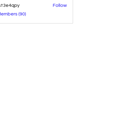
st3e4qpy
Follow
4qpy
Members (90)