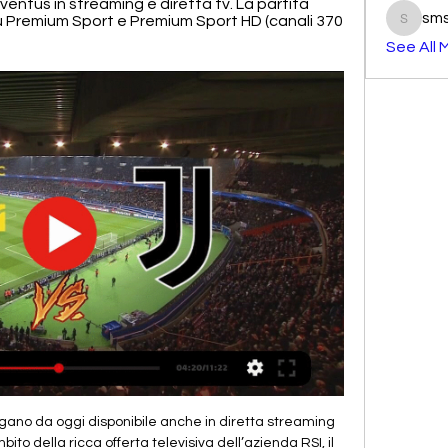
ventus in streaming e diretta tv. La partita 
sm
su Premium Sport e Premium Sport HD (canali 370 
smst3e
See All 
ione.it e calcola il preventivo direttamente on line. Questo sito usa cookies, anche di terze parti, e tracciatori di email per raccogliere informazioni statistiche per indirizzare agli utenti messaggi promozionali in linea con le loro preferenze.

In linea generale,. Questo è quanto prevedono gli articoli 18 e 19 della Convenzione contro le doppie imposizioni tra Italia e Svizzera. Le rendite corrisposte da parte dell’Assicurazione Svizzera per la vecchiaia e per i superstiti (rendite AVS) non devono essere dichiarate in Italia.

Calcio: Juniores, Flaminia-Trastevere 0-2 27 Aprile 2019 0 Di Giorgio Zanirato Hits: 90. Questo articolo è già stato letto 230 volte! Blitz esterno dei romani a Civita Castellana; vittoria britannica e qualificazione al turno successivo. Di Giorgio Zanirato.

DIRETTA BENEVENTO-FIORENTINA rojadirecta info streaming. Se proverete a guardare in streaming gratis il match su Rojadirecta, abbandonate ogni speranza visto che il sito è stato oscurato sul territorio nazionale perchè considerato illegale; esistono molti altri siti che offrono lo stesso servizio ma noi consigliamo vivamente di.

Hellas LIVE | Verona Mondiale contro il Cancro Infantile. HELLASLIVE.IT. All'asta le maglie di Hellas Verona-Juventus per la Oggi, giovedì 15 febbraio, si celebra la Giornata Mon.

Picerno-Avellino, dove vedere la sfida in tv e streaming Picerno-Avellino verrà giocata alle 17:30 , ma non avrà alcuna diretta televisiva in chiaro. L’unica modalità per assistere alla sfida in tv è tramite il servizio Google Chromecast , che permette di assistere ai contenuti presenti su …

Andrea Seppi contro Fabio Fognini è il derby italiano che inaugura il tabellone principale del Roland Garros. Cammino difficile per Marco Cecchinato e Lorenzo Sonego.

Video lezioni di matematica. Titolo articolo: Autore: Visite: 01. Matematica: 1 : In un sistema di riferimento cartesiano nel piano, le rette di equazione y=2x+3.

Juventus-Verona, dove vedere la partita in tv: gli orari 28 ott 2023 — La sfida tra Juventus e Verona si gioca oggi live su Sky, sabato 28 ottobre alle 20.45. La partita sarà in diretta su Sky Sport Uno, ...

sostituito un occhio o una cesta di pomodori è diventata una bocca, sulla linea dello stile di Giuseppe Arcimboldi stesso che con gli ortaggi creò i suoi eccellenti e bizzarri ritratti. I bimbi hanno scelto, incollato e, soddisfatti, hanno riso...

Corvino, Forbes, Ganci, Gonzalez, Bernardini i migliori in campo per la squadra di Laterza. Nel Foggia, invece, si salva il solo numero uno con Salines, Cadili, Viscomi e un po’ di Cittadino a stare a debita distanza dalla linea dell’insufficienza.

Canale 9 del digitale terrestre, SKY canale 145, tivùsat canale 9. NOVE è il canale televisivo in chiaro del gruppo Discovery, generalista e contemporaneo, dove scoprire grandi prime serate, show inediti e produzioni originali.

Real Poggiomarino. Biancoblù da record anche nella sconfitta, interrotta una lunga serie positiva. Un buon impatto alla stagione, un ottimo avvio di campionato per il…

Il calendario della 25 giornata di serie A 15 ore fa — diretta streaming su Dazn;. 18:00 Hellas Verona-Juventus diretta tv su Dazn e Zona Dazn (canale 214 di Sky); diretta streaming su Dazn;. 20:45 ...

Statistiche Alianza FC - Municipal Limeno in Apertura. Confronto le quote e pronostici Alianza FC - Municipal Limeno dei nostri tipster Calcio sul bettingexpert

considera le partite giocate in casa in campionato. Dati aggiornati al 15 maggio 2016: Questa pagina raccoglie i dati riguardanti l'Hellas Verona Football Club nelle …

La Dalla Chiesa lo sa! mats ha scritto alle 18:00. Federica Panicucci saluta Rita Dalla Chiesa anche da Domenica 5, “lei lo sa perchè”. Poi la avvisa che il linguaggio adesso sarà un po’ così così, perchè si parla di Grande fratello.

SASSUOLO ROMA STREAMING TV – Oggi, sabato 18 maggio 2019 alle ore 20.30 Sassuolo e Roma scendono in campo al Mapei Stadium nell’anticipo serale della 37esima e penultima giornata della Serie A 2018-2019. LA NOSTRA DIRETTA DI SASSUOLO ROMA.

Il primo match del turno infrasettimanale “natalizio” di Serie A si giocherà alle 12.30 allo Stirpe tra Frosinone e Milan. Frosinone Milan Probabili Formazioni: dove vederla in diretta tv e streaming Una sfida tra squadre che hanno obiettivi diversi ma che stanno vivendo un momento a dir poco difficile.

Mettici alla prova perché noi siamo davvero convinti che i nostri prodotti siano ciò che cercavi…fatti conquistare da UNIQUEPELS! UNIQUEPELS, l'azienda che ha nel suo DNA la ricerca della natura e il fare le cose per bene; per questo presenta le sue CERTIFICAZIONI e LE REGOLE DI PRODUZIONE!

Il Football Club Internazionale, noto come Internazionale Milano, è stata una squadra di pallacanestro maschile italiana della città di Milano, sezione della più famosa squadra di calcio.. Durante gli anni venti il club è attivo come società polisportiva.

Valencia - FC Krasnodar - Partite di Europa League del 7 marzo Ancora pochi giorni e potremo seguire gli ottavi di finale di Europa League, dal 7 marzo, con le partite di andata. Valencia - FC Krasnodar si gioca alle 21:00. Seguila su uno dei siti di scommesse AAMS da noi raccomandati!

Cremonese in diretta Ascoli Calcio 1898 | News & Events 18 ore fa — Hellas Verona-Juventus in streaming e diretta tv. La partita verrà trasmessa in diretta tv su Premium Sport e Premium Sport HD (canali 370 e ...

S.S. Juve Stabia rende noto che per la gara Juve Stabia-Virtus Francavilla, valida per la 13a giornata di Serie C – Girone C, in programma martedì 7 novembre 2017 alle ore 18,30 allo Stadio “Romeo Menti” di Castellammare di Stabia, prenderà in esame le richieste d’accredito Stampa/Fotografi che perverranno all’indirizzo e-mail.

Home Italia U18 Volley Italia U18 Volley. Nazionali. 2018. Nel Campionato Europeo under 18 maschile la nazionale italiana si giocherà la medaglia di Bronzo contro la Russia (ore 15.30, diretta su Laola1.tv). Nella seconda semifinale la Germania ha superato i russi 3 …

di Giuseppe Poli. Venerdì 8 settembr