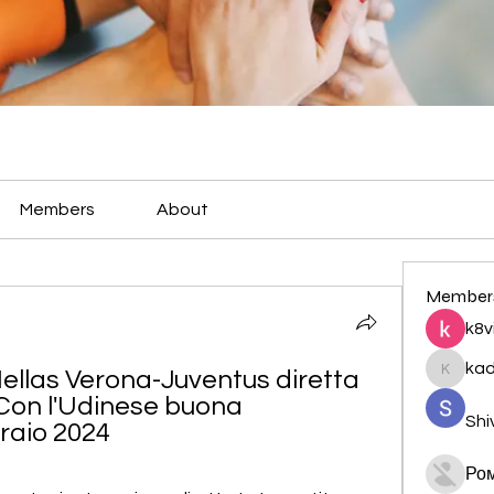
Members
About
Member
k8v
ka
Hellas Verona-Juventus diretta 
kadamr
'Con l'Udinese buona 
Shi
raio 2024
Ро