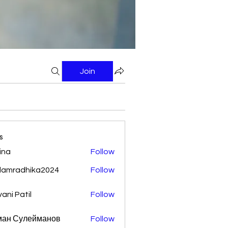
Join
s
ina
Follow
damradhika2024
Follow
adhika2024
vani Patil
Follow
ман Сулейманов
Follow