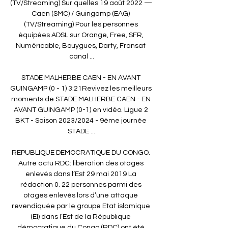
(TV/Streaming) Sur quelles 19 août 2022 — 
Caen (SMC) / Guingamp (EAG) 
(TV/Streaming) Pour les personnes 
équipées ADSL sur Orange, Free, SFR, 
Numéricable, Bouygues, Darty, Fransat 
canal ...

STADE MALHERBE CAEN - EN AVANT 
GUINGAMP (0 - 1) 3:21Revivez les meilleurs 
moments de STADE MALHERBE CAEN - EN 
AVANT GUINGAMP (0-1) en vidéo. Ligue 2 
BKT - Saison 2023/2024 - 9ème journée 
STADE ...

REPUBLIQUE DEMOCRATIQUE DU CONGO. 
Autre actu RDC: libération des otages 
enlevés dans l’Est 29 mai 2019 La 
rédaction 0. 22 personnes parmi des 
otages enlevés lors d’une attaque 
revendiquée par le groupe Etat islamique 
(EI) dans l’Est de la République 
démocratique du Congo (RDC) ont été 