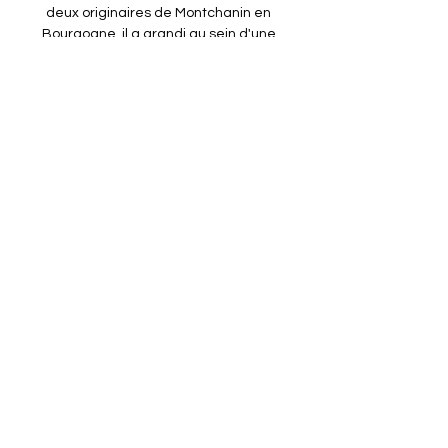
deux originaires de Montchanin en 
Bourgogne, il a grandi au sein d'une 
famille de quatre enfants.

Trouvez les dernières cotes Kenya - 
République du Congo DR sur SmartBets. 
Rejoignez SmartBets et personnalisez 
votre compte. Profitez des meilleurs cotes 
Kenya - République du Congo DR pour 
parier (International Friendly).

J35 / Le point presse de Jocelyn 
Gourvennec après Plateformes de 
streaming. Netflix · Disney+ · Paramount+ · 
Amazon Prime Video. Bouquets J35 / Le 
point presse de Jocelyn Gourvennec après 
Guingamp-Caen. par ...

France Bleu Normandie (Calvados - Orne) 
– Écouter la Caen. SM Caen - Nicolas 
Seube : "ce groupe a la volonté d'aller 