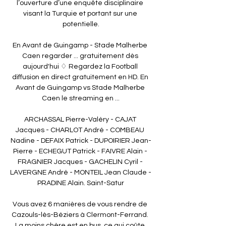
l’ouverture d’une enquête disciplinaire 
visant la Turquie et portant sur une 
potentielle.

En Avant de Guingamp - Stade Malherbe 
Caen regarder ... gratuitement dès 
aujourd'hui ♢ Regardez la Football 
diffusion en direct gratuitement en HD. En 
Avant de Guingamp vs Stade Malherbe 
Caen le streaming en ...

ARCHASSAL Pierre-Valéry - CAJAT 
Jacques - CHARLOT André - COMBEAU 
Nadine - DEFAIX Patrick - DUPOIRIER Jean-
Pierre - ECHEGUT Patrick - FAIVRE Alain - 
FRAGNIER Jacques - GACHELIN Cyril - 
LAVERGNE André - MONTEIL Jean Claude - 
PRADINE Alain. Saint-Satur

Vous avez 6 manières de vous rendre de 
Cazouls-lès-Béziers à Clermont-Ferrand. 
La moins chère est en bus, ce qui coûte 