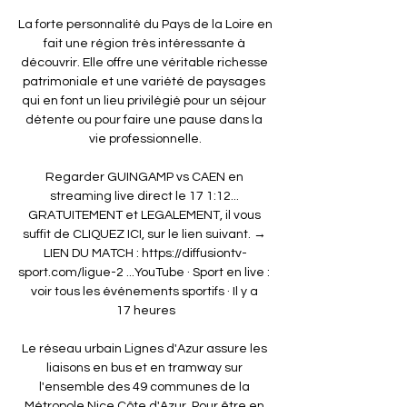
La forte personnalité du Pays de la Loire en 
fait une région très intéressante à 
découvrir. Elle offre une véritable richesse 
patrimoniale et une variété de paysages 
qui en font un lieu privilégié pour un séjour 
détente ou pour faire une pause dans la 
vie professionnelle.

Regarder GUINGAMP vs CAEN en 
streaming live direct le 17 1:12... 
GRATUITEMENT et LEGALEMENT, il vous 
suffit de CLIQUEZ ICI, sur le lien suivant. → 
LIEN DU MATCH : https://diffusiontv-
sport.com/ligue-2 ...YouTube · Sport en live : 
voir tous les événements sportifs · Il y a 
17 heures

Le réseau urbain Lignes d'Azur assure les 
liaisons en bus et en tramway sur 
l'ensemble des 49 communes de la 
Métropole Nice Côte d'Azur. Pour être en 