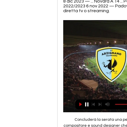
8 dic 2023 — ... Novara A 14 ..
2022/2023 6 nov 2022 — Padov
diretta tv o streaming.
Concluderà la serata una performance musicale diretta da Remo De Vico, compositore e sound designer che sarà accompagnato da alcuni elementi della Slaps Orchestra, formazione di musica elettronica che, suonando per 24 ore consecutive, ha di recente battuto il record di esibizione live.

US Tolentino 1919, Tolentino, Italy. 3.3K likes. US Tolentino 1919 Asd www.ustolentino.it Scuola Calcio Marche - società sportiva nata nel 1919

DIRETTA UDINESE-BENEVENTO (RISULTATO FINALE 2-0): QUINDICESIMO KO PER I SANNITI. Non c’è più tempo alla Dacia Arena, l’Udinese conquista un’altra importante vittoria in chiave salvezza battendo il Benevento per 2 a 0, quindicesima sconfitta in campionato per i sanniti che dopo il clamoroso pari contro il Milan tornano.

Serie A – Segui LIVE su Eurosport l'incontro di Calcio tra Bologna e Torino. La partita è in programma il 20 agosto 2017 alle 20:45. La nostra diretta ti offre aggiornamenti minuto per …

VENEZIA-CATANIA STREAMING – Grande attesa per il calcio d’inizio del secondo turno della Coppa Italia 2019-20, che vedrà di fronte Venezia e Catania allo stadio “Penzo” alle ore 19.00. Di seguito tutte le info utili per seguire in diretta il match di Tim Cup. Venezia-Catania Streaming: Dove vederla in Diretta Live

Agriturismo Lazio: 166 offerte nei migliori agriturismi in Lazio. Migliaia di recensioni e foto per la tua vacanza. Prenota e risparmia con Agriturismi.it

L'imposizione reale è uno degli strumenti attraverso i quali i detentori della libertas comunale contrastano, ο tentano di contrastare, il potere feudale.. né di quelli risiedenti nell'area murata né di quelli stanziati nei borghi.. L'IMPOSIZIONE DIRETTA NEI COMUNI DELL'ITALIA CENTRALE.

LIVE Empoli-Sassuolo: le formazioni ufficiali. I due tecnici hanno diramato le formazioni ufficiali di Sassuolo-Empoli. De Zerbi si affida ancora alla coppia Peluso-Magnani in difesa, mentre in attacco inediti i due esterni: Brignola e Boga. Va dunque in panchina Berardi. Si rivede invece Duncan, che ha saltato la Juventus per squalifica.

Archos 35 Titanium. Sito dove troverete tutti i tipi di Smartphone, smartwatch, tablet, pc ultimo modello e molto altro. RICERCA GOOGLE : Archos 35 Titanium. Smartphone con il sistema operativo Android, porta dual SIM, il processore dual core, schermo da 3,5 pollici, …

Diretta Gol Serie A live streaming, ecco come vederla. Diretta Gol, verrà trasmessa in diretta sul canale 251 della piattaforma Sky. Sarà dunque possibile seguire tutte le azioni di 5 delle 6 partite delle ore 15.00 (ad eccezione di Udinese-Frosinone che verrà proposta da DAZN), e delle 2 partite delle 18.00.

Arzignano Valchiampo vs Novara Calcio diretta online 17 tra 1 giorno — Guarda la trasmissione in diretta online della partita Arzignano Valchiampo vs Novara Calcio 17 febbraio 2024 15:15 gratis su Scores24.live!

LR Vicenza vs Lecco | Serie C LR Vicenza vs Lecco | Serie C ; FC Arzignano Valchiampo logo FC Arzignano Valchiampo. 53. 38131411 ; Novara logo Novara. 52. 3815716 ; Novara logo Novara. 52. 3815 ...

Supercoppa, ritorno al futuro: Tre Penne-Tre Fiori vale il trofeo. Supercoppa 2019 | Tre Penne-Tre Fiori (sabato 14 settembre 2019 | Acquaviva, ore 20:30) DIRETTA FACEBOOK sull’account ufficiale della Federcalcio di San Marino. Da qualche tempo il confronto tra Tre Penne e Tre Fiori non metteva in palio trofei, nonostante diversi interpreti.

L’Italia non ha raggiunto le semifinali, sconfitta dalla Lituania dopo un overtime, ma oggi continua la sua avventura ad Eurobasket 2015, in Italia-Repubblica Ceca ci si gioca l’accesso al torneo pre-olimpico per Rio 2016. orario d’inizio alle 18:30, diretta tv streaming Sky.

LIVE Hvidovre vs F. Amager La diretta streaming di Hvidovre vs F. Amager non è ancora disponibile ma verrà inserita qui sotto nel momento in 