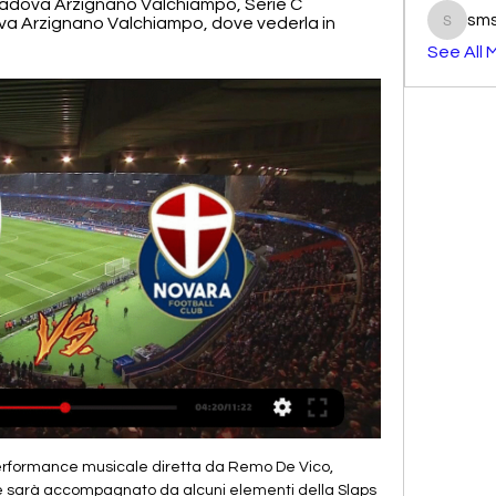
. Padova Arzignano Valchiampo, Serie C 
sm
a Arzignano Valchiampo, dove vederla in 
smst3e
See All 
cui sarà pubblicata sul web. N.B. Se hai problemi di visualizzazione clicca qui Intanto qui sotto puoi trovare il live match di Hvidovre vs F. Amager. Ti ricordiamo che la partita avrà inizio alle ore.

II Settore Squadre Nazionali 3x3, in occasione del raduno che si svolgerà a Debrecen (Ungheria) dal 28 agosto al 30 agosto 2018, e della partecipazione ai Tornei maschile e femminile della FIBA 3x3 Europe Cup

Al momento dell'acquisizione, il club era primo in vetta al girone B di Serie C, poi sono arrivati i pareggi per 1-1 con Sambenedettese e Triestina e i ko con Ravenna, Vicenza e Teramo, tre sconfitte in cui la formazione brianzola non ha realizzato neanche un gol.

La Roma sfida lo Shakhtar Donetsk al Metalist Stadium di Charkiv nella gara d'andata degli ottavi di finale di Champions League. Di Francesco recupera Florenzi, regolarmente in campo dal 1' sulla fascia destra, e conferma Ünder sulla trequarti insieme a Nainggolan e Perotti.

Gladiator, arriva la Serie D e un colpo in attacco. Fasano, ecco organigramma e prezzi campagna abbonamenti.. Bitonto, Taurino: 'Giochi apertissimi per la promozione, noi abbiamo un sogno. La gara di Coppa Italia di D in diretta di Studio 100 Tv.

Torino-Pescara si sfidano domenica 12 febbraio alle ore 15.00 per la 24ª giornata (quinta del girone di ritorno) del campionato di Serie A 2016-2017. La partita in programma allo Stadio Olimpico Grande Torino sarà trasmessa in diretta streaming su pc, smartphone e tablet dalle applicazioni di Sky

Novara vs LR Vicenza | Serie C 29. 23788. 2330-7. FC Arzignano Valchiampo logo FC Arzignano Valchiampo. 29. 24789. 1823-5. Trento logo Trento. 27. 237610. 2125-4. Pergolettese logo ...

Qual è la differenza tra Olanda e Paesi Bassi? I Paesi Bassi comprendono le 12 province, ma molte persone usano anche il termine Olanda facendo riferimento ai Paesi Bassi. Le due province Olanda Settentrionale e Olanda Meridionale formano insieme l'Olanda. Tutte e …

FC Arzignano Valchiampo vs Novara: Risultato in Diretta Streaming FC Arzignano Valchiampo vs Novara. FC Arzignano Valchiampo vs Novara | Serie C. Classifica. Mantova logo. Mantova 50 punti. Calcio Padova logo. Calcio Padova 43 ...

Diretta Fiorenzuola Arzignano Valchiampo in tv 8 dicembre 8 dic 2023 — Novara A 14 Padova Arzignano Valchiampo, Serie C 2022/2023 6 nov 2022 — Padova Arzignano Valchiampo, dove vederla in diretta tv o streaming.

Santos de Guapiles - Limon FC: Liga FPD 2019. Quote di chiusura under/over dei bookmaker, tabellino con il risultato finale, statistiche, precedenti e prossime partite.

Pronostici sulle scommesse di calcio dei campionati italiani ed esteri del giorno 25 agosto 2019 , pronostici dei principali e minori campionati aggiornati tutti i giorni redatti e verificati da webPronostici.com

Dove vedere in TV e streaming Juventus-Sampdoria. La gara sarà trasmessa in diretta sulla piattaforma satellitare Sky e sulla piattaforma Mediaset Premium. Sarà inoltre possibile seguire il match in streaming su laptop, smartphone o tablet, tramite SkyGo per gli abbonati Sky e …

Un anno dopo esce l’album La Via dei Misteri firmato da M. Fabrizio e G. Morra, prodotto dallo stesso Fabrizio, partecipa a Sanremo con il brano Destino. Sempre nello stesso anno è ospite di Umbria Jazz a Perugia, dove ottiene il suo primo riconoscimento come jazz singer. Nel 1989 di nuovo a Sanremo con A che servono gli Dei.

Arzignano Valchiampo - - Novara risultati in diretta Arzignano Valchiampo affronterà Novara il 17 feb 2024 alle 15:15 UTC . La partita è di Serie C, Girone A. Arzignano Valchiampo ha giocato contro Novara 1 ...

Imperia. Ecco le rose delle squadre dei campionati di serie A Banca d’Alba-Moscone, B e Serie C1 2019. Serie A Banca D’Albe-Moscone TEALDO SCOTTA ALTA LANGA: Davide Dutto, Alessandro Re, Davide Iberto, Daniele Panuello, Mattia Dalocchio.

giuseppe 27/09/1988 25,25 46 siepe 07/05/1968 47 punturo michele 17/06/1956 24,83 48 aiello concetta 04/08/1971 24,73 49 cammarata cinzia 28/11/1965 pe 24,6 50 …

Isernia-Teramo Calcio 1913 0-2 Arcamone, Masini Jesina-Recanatese 1-1. nonostante il Real Rimini non abbia mai impensierito la retroguardia BiancoRossa salvo un salvataggio sulla linea a causa di un errata uscita di Farò che anzichè cacciare la palla dall’area. che è stata la stagione del tracollo della Teramo Calcio e la sua.

Partita Novara-Arzignano Valchiampo in diretta 13 ottobre 20 12 ott 2023 — Partita Novara-Arzignano Valchiampo in diretta 13 ottobre 2023. Formazioni, risultato, tabellino, cronaca in tempo reale, gol e highlights.

Statistiche Sasso Marconi - Lentigione in Serie D Grp. D. Confronto le quote e pronostici Sasso Marconi - Lentigione dei nostri tipster Calcio sul bettingexpert. Prova il nuovo bettingexpert Questo sito contiene contenuto commerciale. Questo sito contiene contenuto commerciale.

Morelli Spa è un'azienda di Empoli, in provincia di Firenze, che opera da anni con successo, nel commercio di componenti per impianti di refrigerazione e condizionamento aria. Si avvale di personale esperto e professionale, in grado di garantire una gamma di servizi a 360° e l’utilizzo esclusivo delle migliori marche del settore.

Roma nord cantiere a cielo aperto. Tempo di manutenzione straordinaria per strade e arterie del Municipio XV con cantieri che coinvolgeranno diverse zone del quadrante: da Grottarossa a Cesano, Tor di Quinto e via Flaminia. Fino al 20 settembre, …

A.s.d. Libertas Ceresetto Via Cividina 222 33035 Martignacco Telefono: 3381289785. EMail: libertasceresetto@. Piazza Tre Martiri. Ha portato il mazzo di fiori del successo di domenica nel Gran Premio Ezio Del Rosso a Montecatini Terme sulla tomba di Giovanni Iannelli.

Ravenna Gubbio risultati in diretta (e live video streaming online*) in tempo reale, inizia il 24.11.2019. alle 16:30 UTC fuso orario Serie C, Girone B - Italy. Qui su SofaScore risultati in diretta è possibile trovare tutti i risultati precedenti di Ravenna contro Gubbio visualizzabili in base ai confronti testa-testa.

POZZI, Moana (Moana Rosa). – Nacque a Pra’ Palmaro, un quartiere del Ponente genovese, il 27 aprile 1961, primogenita di Alfredo, ricercatore nucleare, e di Giovannina Alloisio. Ebbe 