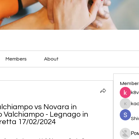
Members
About
Member
k8v
ka
lchiampo vs Novara in 
kadamr
 Valchiampo - Legnago in 
Shi
retta 17/02/2024
Ро