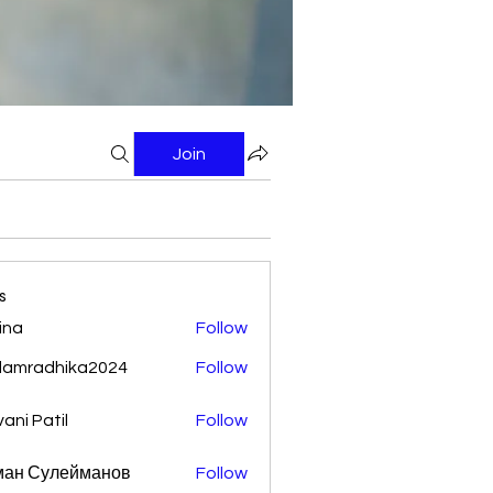
Join
s
ina
Follow
damradhika2024
Follow
adhika2024
vani Patil
Follow
ман Сулейманов
Follow