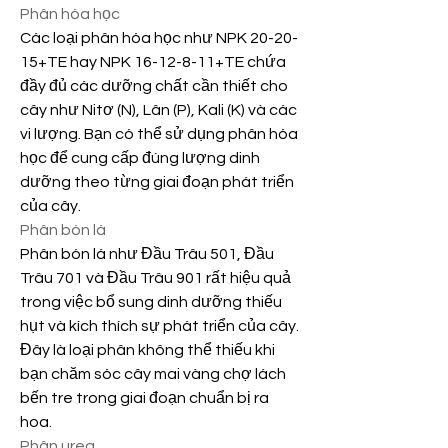
Phân hóa học
Các loại phân hóa học như NPK 20-20-
15+TE hay NPK 16-12-8-11+TE chứa 
đầy đủ các dưỡng chất cần thiết cho 
cây như Nitơ (N), Lân (P), Kali (K) và các 
vi lượng. Bạn có thể sử dụng phân hóa 
học để cung cấp đúng lượng dinh 
dưỡng theo từng giai đoạn phát triển 
của cây.
Phân bón lá
Phân bón lá như Đầu Trâu 501, Đầu 
Trâu 701 và Đầu Trâu 901 rất hiệu quả 
trong việc bổ sung dinh dưỡng thiếu 
hụt và kích thích sự phát triển của cây. 
Đây là loại phân không thể thiếu khi 
bạn chăm sóc cây mai vàng chợ lách 
bến tre trong giai đoạn chuẩn bị ra 
hoa.
Phân urea