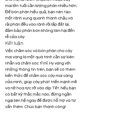
mai lớn tuổi cần lượng phân nhiều hơn.
Để bón phân hiệu quả, bạn nên tạo 
một rãnh xung quanh thành chậu và 
rải phân đều vào rãnh rồi lấp đất lại, 
đảm bảo phân bón không làm hại đến 
rễ của cây.
Kết luận
Việc chăm sóc và bón phân cho cây 
mai vàng là một quá trình cần sự kiên 
nhẫn và chăm sóc tỉ mỉ. Hy vọng với 
những thông tin trên, bạn sẽ có thêm 
kiến thức để chăm sóc cây mai vàng 
của mình, giúp cây phát triển mạnh mẽ 
và nở hoa rực rỡ vào dịp Tết. Nếu bạn 
có bất kỳ thắc mắc nào, đừng ngần 
ngại liên hệ ngay để được hỗ trợ và tư 
vấn thêm. Chúc bạn thành công!