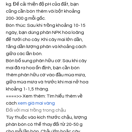
kg. Để cải thiện độ pH của đất, bạn 
cũng cần bón thêm vôi bột khoảng 
200-300 g mỗi gốc.
Bón thúc: Sau khi trồng khoảng 10-15 
ngày, bạn dùng phân NPK hòa loãng 
để tưới cho cây. Khi cây mai lớn dần, 
tăng dần lượng phân và khoảng cách 
giữa các lần bón.
Bón bổ sung phân hữu cơ: Sau khi cây 
mai đã ra hoa ổn định, bạn cần bón 
thêm phân hữu cơ vào đầu mùa mưa, 
giữa mùa mưa và trước khi mai nở hoa 
khoảng 1-1,5 tháng.
====>> Xem thêm: Tìm hiểu thêm về 
cách 
xem giá mai vàng
Đối với mai trồng trong chậu
Tùy thuộc vào kích thước chậu, lượng 
phân bón có thể thay đổi từ 20-50 g 
cho mỗi lần bón. Chậu lớn hoặc cây 