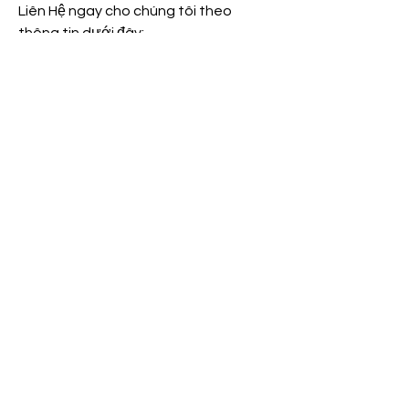
Liên Hệ ngay cho chúng tôi theo 
thông tin dưới đây:
Điện thoại/Zalo: 0905 888 999 – 0799 
888 999 – 0888777777
Email: 
Vuonmaihoanglong@gmail.com
Facebook: Vườn mai Hoàng Long
Địa chỉ: Tân Thiềng, Chợ Lách, Bến 
Tre.
0
0
3
Write a comment...
About
Welcome to the group! You can
connect with other members, ge
...
Read more