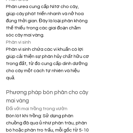
Phân urea cung cấp Nitơ cho cây, 
giúp cây phát triển nhanh và nở hoa 
đúng thời gian. Đây là loại phân không 
thể thiếu trong các giai đoạn chăm 
sóc cây mai vàng.
Phân vi sinh
Phân vi sinh chứa các vi khuẩn có lợi 
giúp cải thiện sự phân hủy chất hữu cơ 
trong đất, từ đó cung cấp dinh dưỡng 
cho cây một cách tự nhiên và hiệu 
quả.
Phương pháp bón phân cho cây 
mai vàng
Đối với mai trồng trong vườn
Bón lót khi trồng: Sử dụng phân 
chuồng đã qua ủ như phân trâu, phân 
bò hoặc phân tro trấu, mỗi gốc từ 5-10 