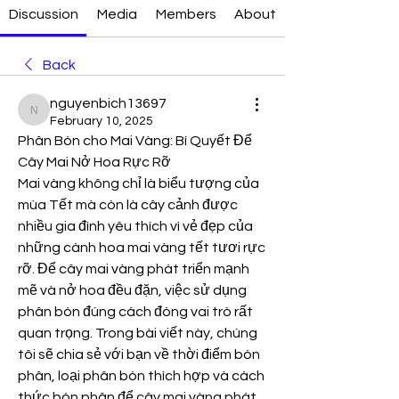
Discussion
Media
Members
About
Back
nguyenbich13697
nguyenbich13697
February 10, 2025
Phân Bón cho Mai Vàng: Bí Quyết Để 
Cây Mai Nở Hoa Rực Rỡ
Mai vàng không chỉ là biểu tượng của 
mùa Tết mà còn là cây cảnh được 
nhiều gia đình yêu thích vì vẻ đẹp của 
những cánh hoa mai vàng tết tươi rực 
rỡ. Để cây mai vàng phát triển mạnh 
mẽ và nở hoa đều đặn, việc sử dụng 
phân bón đúng cách đóng vai trò rất 
quan trọng. Trong bài viết này, chúng 
tôi sẽ chia sẻ với bạn về thời điểm bón 
phân, loại phân bón thích hợp và cách 
thức bón phân để cây mai vàng phát 