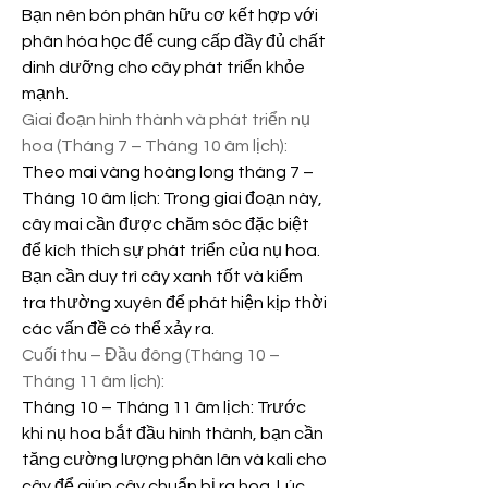
Bạn nên bón phân hữu cơ kết hợp với 
phân hóa học để cung cấp đầy đủ chất 
dinh dưỡng cho cây phát triển khỏe 
mạnh.
Giai đoạn hình thành và phát triển nụ 
hoa (Tháng 7 – Tháng 10 âm lịch):
Theo mai vàng hoàng long tháng 7 – 
Tháng 10 âm lịch: Trong giai đoạn này, 
cây mai cần được chăm sóc đặc biệt 
để kích thích sự phát triển của nụ hoa. 
Bạn cần duy trì cây xanh tốt và kiểm 
tra thường xuyên để phát hiện kịp thời 
các vấn đề có thể xảy ra.
Cuối thu – Đầu đông (Tháng 10 – 
Tháng 11 âm lịch):
Tháng 10 – Tháng 11 âm lịch: Trước 
khi nụ hoa bắt đầu hình thành, bạn cần 
tăng cường lượng phân lân và kali cho 
cây để giúp cây chuẩn bị ra hoa. Lúc 