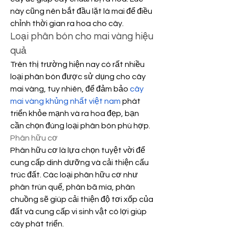
này cũng nên bắt đầu lặt lá mai để điều 
chỉnh thời gian ra hoa cho cây.
Loại phân bón cho mai vàng hiệu 
quả
Trên thị trường hiện nay có rất nhiều 
loại phân bón được sử dụng cho cây 
mai vàng, tuy nhiên, để đảm bảo 
cây 
mai vàng khủng nhất việt nam
 phát 
triển khỏe mạnh và ra hoa đẹp, bạn 
cần chọn đúng loại phân bón phù hợp.
Phân hữu cơ
Phân hữu cơ là lựa chọn tuyệt vời để 
cung cấp dinh dưỡng và cải thiện cấu 
trúc đất. Các loại phân hữu cơ như 
phân trùn quế, phân bã mía, phân 
chuồng sẽ giúp cải thiện độ tơi xốp của 
đất và cung cấp vi sinh vật có lợi giúp 
cây phát triển.