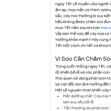
ngày Tết cổ truyền của người V
ấm áp, may mắn và thịnh vượng 
sắc, cây mai thường bị suy kiệt
Nếu không được chăm sóc đúng c
mùa Tết năm sau khi bán 
mai v
Vậy làm thế nào để cây mai có t
trưởng khỏe mạnh? Hãy cùng t
Tết một cách chi tiết và khoa h
Vì Sao Cần Chăm Só
Trong suốt những ngày Tết, câ
rộ, khiến bộ rễ và các phần còn 
thói quen sử dụng phân bón ho
sự cân đối, làm ảnh hưởng đến
Một số nguyên nhân khiến cây m
Mất dưỡng chất: Cây mai ti
làm suy yếu bộ rễ.
Tổn thương do phân bón: V