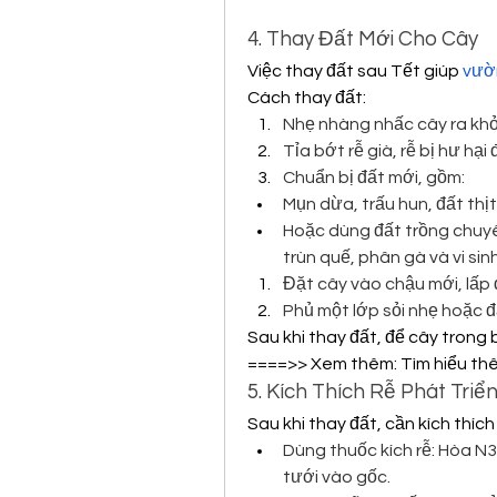
4. Thay Đất Mới Cho Cây
Việc thay đất sau Tết giúp 
vườ
Cách thay đất:
Nhẹ nhàng nhấc cây ra khỏi
Tỉa bớt rễ già, rễ bị hư hại 
Chuẩn bị đất mới, gồm:
Mụn dừa, trấu hun, đất thịt
Hoặc dùng đất trồng chuy
trùn quế, phân gà và vi sinh
Đặt cây vào chậu mới, lấp 
Phủ một lớp sỏi nhẹ hoặc đ
Sau khi thay đất, để cây trong 
====>> Xem thêm: Tìm hiểu thê
5. Kích Thích Rễ Phát Triể
Sau khi thay đất, cần kích thíc
Dùng thuốc kích rễ: Hòa N3
tưới vào gốc.