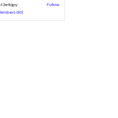
st3e4qpy
Follow
4qpy
Members (90)