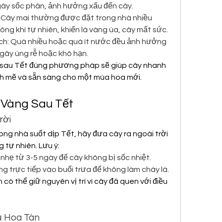
ây sốc phân, ảnh hưởng xấu đến cây.
Cây mai thường được đặt trong nhà nhiều 
ông khí tự nhiên, khiến lá vàng úa, cây mất sức.
h: Quá nhiều hoặc quá ít nước đều ảnh hưởng 
 gây úng rễ hoặc khô hạn.
 sau Tết đúng phương pháp sẽ giúp cây nhanh 
nh mẽ và sẵn sàng cho một mùa hoa mới.
Vàng Sau Tết
rời
ng nhà suốt dịp Tết, hãy đưa cây ra ngoài trời 
g tự nhiên. Lưu ý:
nhẹ từ 3-5 ngày để cây không bị sốc nhiệt.
g trực tiếp vào buổi trưa để không làm cháy lá.
 có thể giữ nguyên vị trí vì cây đã quen với điều 
ụ Hoa Tàn