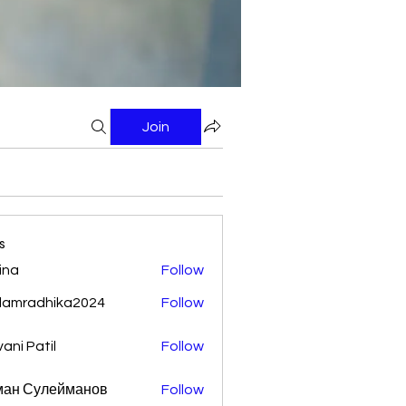
Join
s
ina
Follow
damradhika2024
Follow
adhika2024
vani Patil
Follow
ман Сулейманов
Follow