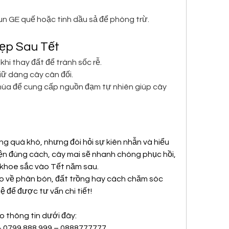
un GE quế hoặc tinh dầu sả để phòng trừ.
ẹp Sau Tết
i thay đất để tránh sốc rễ.
iữ dáng cây cân đối.
a để cung cấp nguồn đạm tự nhiên giúp cây 
 quá khó, nhưng đòi hỏi sự kiên nhẫn và hiểu 
iện đúng cách, cây mai sẽ nhanh chóng phục hồi, 
 khoe sắc vào Tết năm sau.
o về phân bón, đất trồng hay cách chăm sóc 
ệ để được tư vấn chi tiết!
o thông tin dưới đây:
 – 0799 888 999 – 0888777777