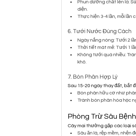
Phun dưỡng chất lên lá: Sử
diện.
Thực hiện 3-4 lần, mỗi lần
6. Tưới Nước Đúng Cách
Ngày nắng nóng: Tưới 2 lầ
Thời tiết mát mẻ: Tưới 1 l
Không tưới quá nhiều: Tránh
khô.
7. Bón Phân Hợp Lý
Sau 15-20 ngày thay đất, bắt đ
Bón phân hữu cơ như phân t
Tránh bón phân hóa học nga
Phòng Trừ Sâu Bệnh
Cây mai thường gặp các loại s
Sâu ăn lá, rệp mềm, nhện đ