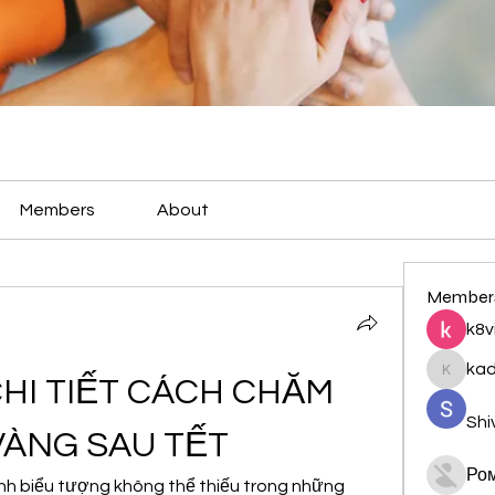
Members
About
Member
k8v
ka
kadamr
I TIẾT CÁCH CHĂM 
Shi
VÀNG SAU TẾT
Ро
nh biểu tượng không thể thiếu trong những 