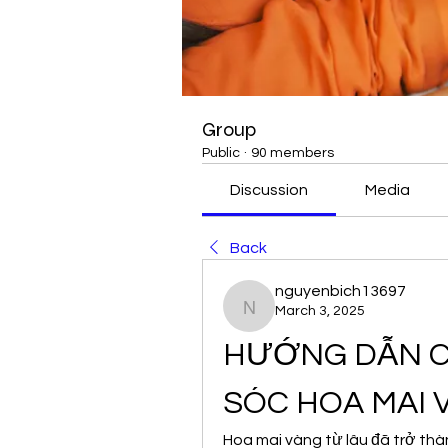
Group
Public
·
90 members
Discussion
Media
Back
nguyenbich13697
March 3, 2025
nguyenbich13697
HƯỚNG DẪN CH
SÓC HOA MAI 
Hoa mai vàng từ lâu đã trở thà