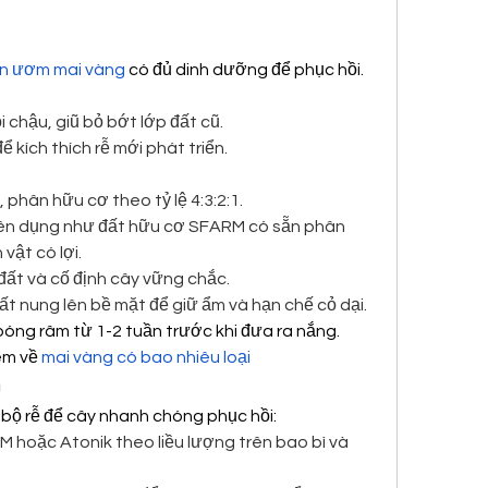
n ươm mai vàng
 có đủ dinh dưỡng để phục hồi.
 chậu, giũ bỏ bớt lớp đất cũ.
để kích thích rễ mới phát triển.
, phân hữu cơ theo tỷ lệ 4:3:2:1.
ên dụng như đất hữu cơ SFARM có sẵn phân 
 vật có lợi.
đất và cố định cây vững chắc.
ất nung lên bề mặt để giữ ẩm và hạn chế cỏ dại.
bóng râm từ 1-2 tuần trước khi đưa ra nắng.
m về 
mai vàng có bao nhiêu loại
n
h bộ rễ để cây nhanh chóng phục hồi:
M hoặc Atonik theo liều lượng trên bao bì và 