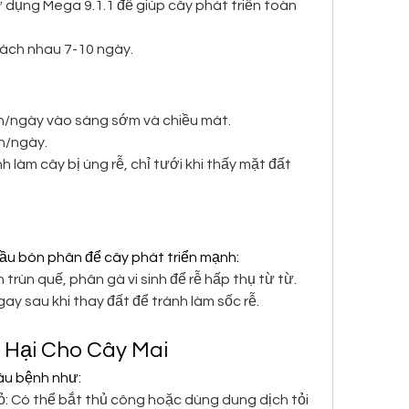
 dụng Mega 9.1.1 để giúp cây phát triển toàn 
 cách nhau 7-10 ngày.
n/ngày vào sáng sớm và chiều mát.
ần/ngày.
 làm cây bị úng rễ, chỉ tưới khi thấy mặt đất 
ầu bón phân để cây phát triển mạnh:
rùn quế, phân gà vi sinh để rễ hấp thụ từ từ.
y sau khi thay đất để tránh làm sốc rễ.
 Hại Cho Cây Mai
âu bệnh như:
ỏ: Có thể bắt thủ công hoặc dùng dung dịch tỏi 