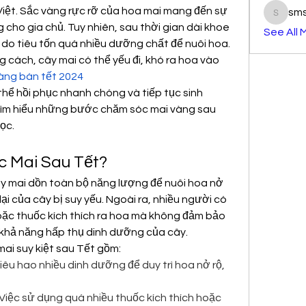
iệt. Sắc vàng rực rỡ của hoa mai mang đến sự 
sm
smst3e
cho gia chủ. Tuy nhiên, sau thời gian dài khoe 
See All 
 do tiêu tốn quá nhiều dưỡng chất để nuôi hoa. 
ách, cây mai có thể yếu đi, khó ra hoa vào 
àng bán tết 2024
hể hồi phục nhanh chóng và tiếp tục sinh 
ìm hiểu những bước chăm sóc mai vàng sau 
ọc.
c Mai Sau Tết?
y mai dồn toàn bộ năng lượng để nuôi hoa nở 
lại của cây bị suy yếu. Ngoài ra, nhiều người có 
ặc thuốc kích thích ra hoa mà không đảm bảo 
 khả năng hấp thụ dinh dưỡng của cây.
ai suy kiệt sau Tết gồm:
êu hao nhiều dinh dưỡng để duy trì hoa nở rộ, 
iệc sử dụng quá nhiều thuốc kích thích hoặc 