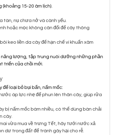
 (khoảng 15-20 âm lịch).
a tàn, nụ chưa nở và cành yếu.
nh hoặc mọc không cân đối để cây thông 
bôi keo liền da cây để hạn chế vi khuẩn xâm 
ệm năng lượng, tập trung nuôi dưỡng những phần 
t triển của chồi mới.
y
y để loại bỏ bụi bẩn, nấm mốc:
ước áp lực nhẹ để phun lên thân cây, giúp rửa 
y bị nấm mốc bám nhiều, có thể dùng bàn chải 
n cây.
mai vừa mua về trưng Tết, hãy tưới nước xả 
n dư trong đất để tránh gây hại cho rễ.