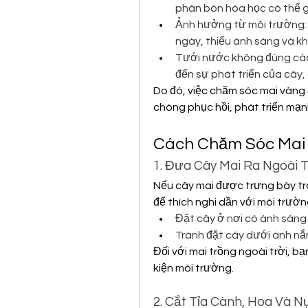
phân bón hóa học có thể g
Ảnh hưởng từ môi trường: 
ngày, thiếu ánh sáng và kh
Tưới nước không đúng các
đến sự phát triển của cây,
Do đó, việc chăm sóc mai vàng
chóng phục hồi, phát triển mạ
Cách Chăm Sóc Mai 
1. Đưa Cây Mai Ra Ngoài T
Nếu cây mai được trưng bày tro
để thích nghi dần với môi trườn
Đặt cây ở nơi có ánh sáng 
Tránh đặt cây dưới ánh nắn
Đối với mai trồng ngoài trời, bạn
kiện môi trường.
2. Cắt Tỉa Cành, Hoa Và N