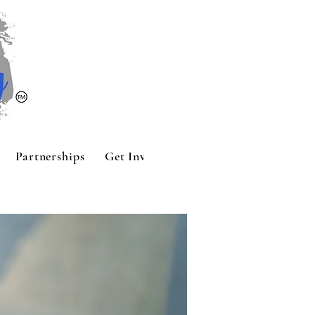
Partnerships
Get Involved
Contact
Sponsors