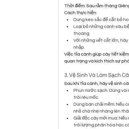
Thời điểm: Sau rằm tháng Giêng
Cách thực hiện:
Dùng kéo sắc để cắt bỏ ho
Loại bỏ những cành sâu bệ
thoáng.
Với những vết cắt lớn, hãy 
nhập.
Việc tỉa cành giúp cây tiết ki
quan trọng và kích thích sự phá
3. Vệ Sinh Và Làm Sạch Câ
Sau khi tỉa cành, hãy vệ sinh câ
Phun nước sạch: Dùng vòi n
trôi rêu mốc.
Dùng bàn chải mềm: Nếu câ
nhỏ chà nhẹ nhàng lên thâ
Giải độc cây mới mua: Nếu 
trôi lượng phân hóa học cò