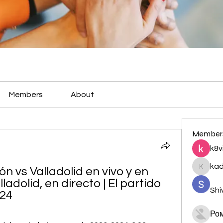
Members
About
Member
k8v
ka
ón vs Valladolid en vivo y en 
kadamr
ladolid, en directo | El partido 
Shi
024
Ро