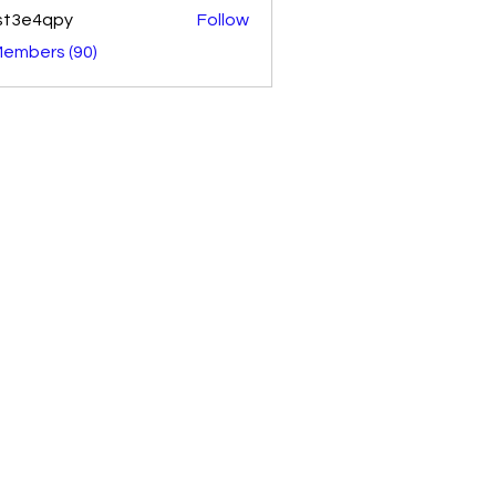
st3e4qpy
Follow
4qpy
Members (90)