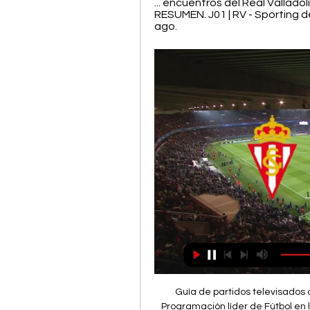
... encuentros del Real Vallado
RESUMEN. J01 | RV - Sporting de 
ago.
Guía de partidos televisados de Real Valladolid Dónde ver Real Valladolid. La Programación líder de Fútbol en la Tele en Directo El próximo partido del que podrás disfrutar será el Sporting Gijón - Real ...

Real Sporting de Gijon contra Real Valladolid Club de Futbol Estadísticas Cara a Cara del Real Sporting de Gijon vs. Real Valladolid Club de Futbol en Segunda División. Las estadísticas incluyen Goles Marcados, ...

Recalcó que el jurado calificador deliberará sobre cada una de las participaciones y dará a conocer en breve los nombres de los escogidos que representarán al estado Carabobo en este talent show. De igual manera Bustamante, indicó que “el gobernador y su esposa la primera combatiente Nancy de Lacava, premiaron con juguetes a cada niño y niña que participó en la audición”.

️ Sporting Gijon vs Valladolid - en vivo ver partido online y Sporting Gijon vs Valladolid en vivo online, en directo y predicciones y Head to Head ; Cuotas, 2.45, 3.1, 3.1 ; 1-0, 0-1, 2-1 ...

Colo Colo venció agónicamente por 3-2 a Universidad de Chile en un clásico que tuvo de todo. El equipo albo asegura el segundo lugar, mientras que los azules están comprometidos con ir a la.

U20 League : Pumas UNAM U20 - Tijuana U20 en direct U20 League : Tijuana U20 - América U20 (score final : 0-0) U20 League : Tijuana U20 - América U20 en direct

Diablos Rojos del México, Piratas de Campeche, Tigres de Quintana Roo y Leones de Yucatán disputarán a partir de mañana la supremacía de la Zona Sur para llegar a la Serie Final de la temporada 2008 de la Liga Mexicana de Beisbol.

Real Valladolid - Sporting de Gijón, en directo | LaLiga 17 ago 2023 — Real Valladolid - Sporting de Gijón, en directo | LaLiga HyperMotion. Sigue en vivo la cobertura minuto a minuto y el resultado del partido ...

Historia Editar. Los Potros de Tijuana, participaron en la Liga Mexicana de Béisbol desde la temporada 2004, pero ya antes habían participado en la Liga Mexicana del Pacífico durante el período comprendido entre los años 1977-1991, y en la Liga Norte de Sonora con el nombre de Ponys.

Sporting: TV, horario y cómo ver LaLiga Hypermotion online 10 ago 2023 — Fecha, horario, cómo ver en vivo y en directo en televisión y cómo seguir online el Valladolid-Sporting, correspondiente a la jornada 1.

Un tribunal ha ordenado la restitución de la marca Chivas a los socios opositores a Jorge Vergara. El Primer Tribunal Colegiado en Materia Administrativa emitió una sentencia en la que ordena a un juez federal restituir la titularidad de los derechos marcarios de Chivas a los representantes del Club Guadalajara Asociación Civil, que.

Sporting Gijón vs Valladolid: Apuestas, Pronóstico y Cuotas hace 8 horas — Los asturianos son cuartos y están a solo tres puntos del ascenso directo Ver más cuotas. 1.73. Predicción 2: Más de 4,5 tarjetas. Esperamos ...

LA LÍNEA QUE VA DE BRUCE NAUMAN A ESTHER FERRER IVAM, Valencia. 3, 4 Y 5 de Mayo TRABAJAR CANSA Ciclo sobre trabajo, placer y agotamiento. Centro Conde Duque, Madrid. 10 Abril Jornada de debate sobre Artes Vivas. Festival Dansa Valencia, Teatre Principal de Valencia. 23 de Marzo CUERPO GOZOSO SE ELEVA LIGERO La Mutant, Valencia. 7,8 y 9 de Marzo

Resultados y noticias de los partidos de fútbol Necaxa U20, Mexico. Resultados y noticias de los partidos de fútbol Necaxa U20, Mexico.. Necaxa U20 - Club Santos Laguna U20. 0-0 (0-0) Mexican U20: 2019-08-18: Necaxa U20 - Queretaro U20.

EL BIZCOCHO MÁS ESPONJOSO DEL MUNDO con solo 3 INGREDIENTES | Directo al Paladar. LA RECETA DE SALMÓN AL HORNO MÁS RÁPIDA Y RICA, come sano fácil y sin complicaciones. Las claves de un buen TIRAMISÚ casero. 5 RECETAS CON CHOCOLATE fáciles y deliciosas. TORTILLA de patatas paisana del chef DANI GARCÍA, la mejor versión de este clásico

Aneury Tavárez la botó y Daniel Mayora se afianzó en el liderato de hits y de