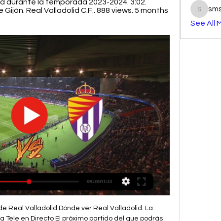
lid durante la temporada 2023-2024. 3:02. 
sm
Gijón. Real Valladolid C.F.. 888 views. 5 months 
smst3e
See All 
 dobletes, además de que dio jonrón en una reacción en la novena, pero Saraperos de Saltillo hizo un rally de tres carreras en la quinta entrada, y con ello venció al son de 8-6 a Generales de Durango…

untos, Olimpia y Malvín tiene 27, Aguada y Urunday Universitario 26, Hebraica y Macabi y Trouville 25, Goes 24, Biguá y Atenas 22, Sayago y Welcome 17 y Verdirrojo 14 puntos.

Horario, resultado y estadísticas del Real Oviedo - Málaga | Segunda División ¡Vas a denunciar un contenido! x. Denuncia sólo contenidos que incumplan nuestras Normas de uso o conducta. Aunque revisamos todas las denuncias que nos llegan, sólo respondemos si procede.

América de Cali 1-3 Atlético Huila partido de ida de las semifinales de la Liga Águila Femenina en el. Catalina Usme fue la mejor de las locales, peleó cada pelota y su gol le da algo de ilusión al. y Huila. Una semifinal con un claro equipo dominador pero que se definirá en Neiva. Los esperamos en una próxima transmisión.

Sin embargo, ninguno de estos escenarios reúne las condiciones para ser homologados por la Conmebol y recibir encuentros internacionales, por lo tanto, la dirigencia de Wilstermann analiza jugar como local en los estadios Jesús Bermúdez de Oruro o el Hernando Siles de La Paz.

El Valencia-Ebro de vuelta de dieciseisavos de Copa del Rey se podrá ver en directo en TV a través de Bein LaLiga, un canal de televisión especializado en el fútbol español en el que se puede sintonizar a través de Movistar, Orange y Vodafone. El Ebro empató a cero contra el Espanyol B en la última jornada de Liga en Segunda División B.

Competitions Brand Partners Promotions Plans Developers Jobs Apps Blog© Mixcloud 2019 Popular Pepsico shows.. 2y ago #radio lumpen. Luis Medina, delegado pepsico planta Florida by. 1y ago #politica. 2017-07-14 EL MUNDO NO BASTA 1ra parte by Jorge Alvarez Merino.

Los Mejores 2 alquileres temporarios, casas, cabañas y departamentos en alquiler en Fernando de la Mora, Paraguay. Casas baratas o de lujo en Fernando de la Mora con 0 comentarios en TripAdvisor

Q. Roo, presente en viaje de promoción turística en China Anuncian “La Jarochada” como evento de preparación del Arpafest Cancún Ni el sargazo frena el interés del turismo europeo por conocer la cultura maya de Quintana Roo

Real Valladolid vs. Real Sporting de Gijón: horario, TV, 8 ago 2023 — Puedes ver el partido en directo a través de Movistar+ y Prime Video y apostar en vivo al Valladolid-Sporting desde betfair.es. Historial de ...

Apuesta en Comunicaciones v Deportivo Mixco con Betfair y vive la emoción de apostar: Magníficas cuotas de Comunicaciones v Deportivo Mixco Mercados de apuestas variados Bono de bienvenida

Alavés y SD Huesca, antes de coincidir en Primera, se enfrentaron entre 1971 y 2016 en 16 partidos de competición oficial (cuatro de Segunda, seis de Segunda B, cuatro de Tercera y dos de Copa), con ocho victorias y 21 goles del Alavés,.

El Independiente del Valle ecuatoriano logró una gran victoria y puso un pie en la final de la Copa Sudamericana al imponerse a domicilio por 0-2 al Corinthians con un doblete del panameño Gabriel Torres. El conjunto de Sangolquí tan sólo necesita un empate en el partido de vuelta, que se

FBL-EUR-C3-ARSENAL-BATE-1554210423 . Compartir Tweet Compartir. Noticias relacionadas ⚡ Pumas recompone camino con goliza en el Universitario Onefootball Roger Martínez le da el triunfo a las Águilas Onefootball ⚡ Por.

Real Madrid vs. Barcelona: la previa. El estadio Santiago Bernabéu acoge tres días después un nuevo clásico del fútbol español, sintiendo aún el dolor de la eliminación de Copa del Rey, con un Real Madrid obligado a levantarse para no despedirse de una nueva competición ante un Barcelona acostumbrado a exhibirse en Madrid.

Santos Laguna recibe esta tarde al Monarcas Morelia en la cancha del estadio Corona, por la Jornada 3 de la Liga MX. Santos Laguna recibe esta tarde al Monarcas Morelia en la cancha del estadio Corona, por la Jornada 3 de la Liga MX.. Santos Laguna – Monarcas… En vivo.

Este martes, Argentina enfrenta a Estados Unidos por pase a la final de Copa América Centenario (8 pm. Gol Caracol). Argentina y Lionel Messi van el martes por un lugar en la final de la Copa América Centenario ante el anfitrión Estados Unidos, en un partido en Houston (sur) en el que parten como grandes favoritos (8:00 p.m. por Gol Caracol).

Guarani vs Deportivo Capiata el resultado en vivo en la liga Liga paraguaya. Presentamos el resultado en vivo, la composición de los equipos antes del partido, los goleadores, las estadísticas y …

Real Valladolid vs Sporting de Gijón Marcador en vivo Dónde ver Real Valladolid vs Sporting de Gijón en línea?AiScore provides Real Valladolid vs Aquí, en Real Valladolid vs Sporting de Gijón en directo, puedes ...

Resultados, partidos y jugadores de Plaza Amador de Panam. 23.10.2019 23.10 Independiente 1 - 0 Plaza Amador; 26.10.2019 26.10 Plaza Amador 16:00 CD Universitario; 01.11.2019 01.11 Árabe Unido 20:00 Plaza Amador; 09.11.2019 09.11 Plaza Amador 18:00 San Francisco;

Es emocionante ver esa foto del Unión Huaral que en 1974 fue subcampeón del futbol peruano. Los huaralinos ese año habían ascendido a la primera profesional y con esa campaña superaron a favoritos como Alianza Lima, Defensor Lima, Cristal, Boys, entre otros.

Entornointeligente.com / 9/05/2018 – BBC Mundo / Decenas de personas se empujan por subir a un camión con una lona azul con dibujos de frutas en un barrio popular de Caracas. Bastan dos centímetros para apoyar la punta del pie y agarrarse con tres dedos. Es …

Convoca gobierno municipal a los aficionados del 'Rey de los Deportes' a apoyar al equipo de casa Tecolotes de los Dos Laredos en su etapa de playoffs número 17 de su historia, iniciará a partir del lunes 10 de septiembre, cuando en Monclova se enfrente a Acereros, equipo que busca su …

CUENCA CAMACHO SANTOS JACOBO SANTOS JACOBO CUENCA CAMACHO VIA SAN LUIS DE LAS MERCEDES JUNTO A LA VIA PRINCIPAL (09) 9457-2167-santoscuenca@outlook.com VIVERO LA CHONGONA limoncillo INVERNADERO ALMACEN CUMBAYA Cumbayá orquídea masdevallia guzmania 1711595338001 SUAREZ MOSCOSO NELSON 