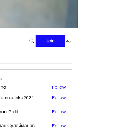
Join
s
ina
Follow
damradhika2024
Follow
adhika2024
vani Patil
Follow
ман Сулейманов
Follow