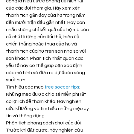
công là hiểu được phong độ hiện tại 
của các đội tham gia. Hãy xem xét 
thành tích gần đây của họ trong năm 
đến mười trận đấu gần nhất. Hãy cân 
nhắc không chỉ kết quả của họ mà còn 
cả chất lượng của đối thủ, biên độ 
chiến thắng hoặc thua của họ và 
thành tích của họ trên sân nhà so với 
sân khách. Phân tích nhất quán các 
yếu tố này có thể giúp bạn xác định 
các mô hình và đưa ra dự đoán sáng 
suốt hơn.
Tìm hiểu các mẹo 
free soccer tips
: 
Những mẹo được chia sẻ miễn phí rất 
có lợi ích để tham khảo. Hãy nghiên 
cứu kĩ lưỡng và tìm hiểu những mẹo uy 
tín và thông dụng
Phân tích phong cách chơi của đội: 
Trước khi đặt cược, hãy nghiên cứu 