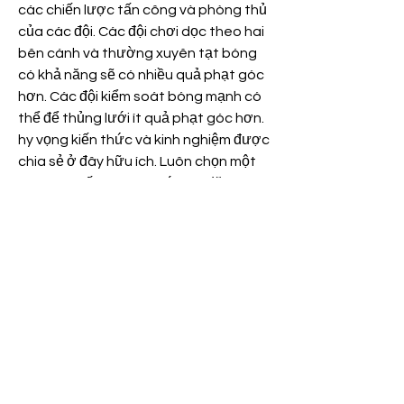
các chiến lược tấn công và phòng thủ 
của các đội. Các đội chơi dọc theo hai 
bên cánh và thường xuyên tạt bóng 
có khả năng sẽ có nhiều quả phạt góc 
hơn. Các đội kiểm soát bóng mạnh có 
thể để thủng lưới ít quả phạt góc hơn.
hy vọng kiến ​​thức và kinh nghiệm được 
chia sẻ ở đây hữu ích. Luôn chọn một 
nhà cái chất lượng trước khi đặt cược. 
Ở đây để hỗ trợ và chia sẻ những 
thông tin thú vị nhất về bóng đá và cá 
cược
0
0
Write a comment...
About