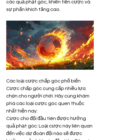
các quả phạt góc, khiến tiền cược và 
sự phấn khích tăng cao.
Các loại cược chấp góc phổ biến
Cược chấp góc cung cấp nhiều lựa 
chọn cho người chơi. Hãy cùng khám 
phá các loại cược góc quen thuộc 
nhất hiện nay:
Cược cho đội đầu tiên được hưởng 
quả phạt góc: Loại cược này liên quan 
đến việc dự đoán đội nào sẽ được 