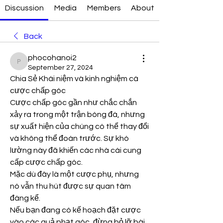
Discussion
Media
Members
About
Back
phocohanoi2
phocohanoi2
September 27, 2024
Chia Sẻ Khái niệm và kinh nghiệm cá 
cược chấp góc
Cược chấp góc gần như chắc chắn 
xảy ra trong một trận bóng đá, nhưng 
sự xuất hiện của chúng có thể thay đổi 
và không thể đoán trước. Sự khó 
lường này đã khiến các nhà cái cung 
cấp cược chấp góc.
Mặc dù đây là một cược phụ, nhưng 
nó vẫn thu hút được sự quan tâm 
đáng kể.
Nếu bạn đang có kế hoạch đặt cược 
vào các quả phạt góc, đừng bỏ lỡ bài 