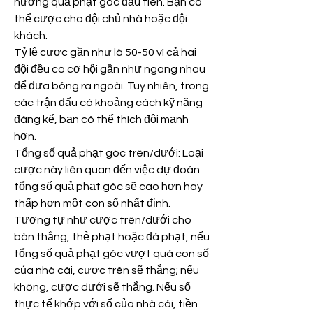
hưởng quả phạt góc đầu tiên. Bạn có 
thể cược cho đội chủ nhà hoặc đội 
khách.
Tỷ lệ cược gần như là 50-50 vì cả hai 
đội đều có cơ hội gần như ngang nhau 
để đưa bóng ra ngoài. Tuy nhiên, trong 
các trận đấu có khoảng cách kỹ năng 
đáng kể, bạn có thể thích đội mạnh 
hơn.
Tổng số quả phạt góc trên/dưới: Loại 
cược này liên quan đến việc dự đoán 
tổng số quả phạt góc sẽ cao hơn hay 
thấp hơn một con số nhất định.
Tương tự như cược trên/dưới cho 
bàn thắng, thẻ phạt hoặc đá phạt, nếu 
tổng số quả phạt góc vượt quá con số 
của nhà cái, cược trên sẽ thắng; nếu 
không, cược dưới sẽ thắng. Nếu số 
thực tế khớp với số của nhà cái, tiền 