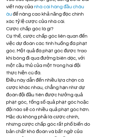
viết này của 
nhà cái hàng đầu châu 
âu
 để nâng cao khả năng đọc chính 
xác tỷ lệ cược của nhà cái.
Cược chấp góc là gì?
Cụ thể, cược chấp góc liên quan đến 
việc dự đoán các tình huống đá phạt 
góc. Một quả đá phạt góc được trao 
khi bóng đi qua đường biên dọc, với 
một cầu thủ của một trong hai đội 
thực hiện cú đá.
Điều này dẫn đến nhiều lựa chọn cá 
cược khác nhau, chẳng hạn như dự 
đoán đội đầu tiên được hưởng quả 
phạt góc, tổng số quả phạt góc hoặc 
đội nào sẽ có nhiều quả phạt góc hơn.
Mặc dù không phải là cược chính, 
nhưng cược chấp góc rất phổ biến do 
bản chất khó đoán và bất ngờ của 