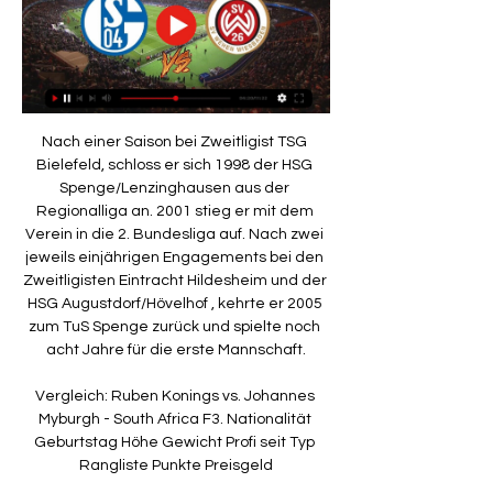
Nach einer Saison bei Zweitligist TSG Bielefeld, schloss er sich 1998 der HSG Spenge/Lenzinghausen aus der Regionalliga an. 2001 stieg er mit dem Verein in die 2. Bundesliga auf. Nach zwei jeweils einjährigen Engagements bei den Zweitligisten Eintracht Hildesheim und der HSG Augustdorf/Hövelhof , kehrte er 2005 zum TuS Spenge zurück und spielte noch acht Jahre für die erste Mannschaft.

Vergleich: Ruben Konings vs. Johannes Myburgh - South Africa F3. Nationalität Geburtstag Höhe Gewicht Profi seit Typ Rangliste Punkte Preisgeld

U21: Spanien - Deutschland - Fußball im Live-Stream. ProSieben MAXX zeigt das Spiel U21: Spanien - Deutschland auch im Internet so daß ihr es auch dort live verfolgen könnt. Den Link zum Live-Stream von ProSieben MAXX findet ihr hier: U21: Spanien - Deutschland im Live-Stream.

SV Wehen Wiesbaden gegen FC Schalke 04 live im TV 02.09.2023 — Der SV Wehen Wiesbaden empfängt am Samstag den FC Schalke 04. So kannst Du die Begegnung heute live im TV und Live-Stream verfolgen:

FC Schalke 04 vs. SV Wehen Wiesbaden Tipp, Quoten & vor 9 Stunden — live: Hertha BSC vs. FC Magdeburg Übertragung im TV & Stream | 16.02.2024 RW Essen vs. SSV Ulm 1846 Tipp, Quoten & Prognose | 3. Liga 17.02 ...

Die HL Buchholz 08-Rosengarten haben sich mit einer achtbaren Leistung aus dem DHB-Pokal verabschiedet. Der Zweitligist unterlag dem aktuellen Pokalsieger Thüringer HC in …

Leben. So trifft uns irdische Betrachter eine himmlische Botschaft, die durch. Pfr. Aksoy und Herr Pfr. Brix gestalteten den Nachmittag mit. Andreas und Erika Manier bedankten sich für alle Mitarbeit. Impuls und Info zur SV, dazu eine Fotoshow mit Bildern aus Crailsheim, Essen und Getränke auf Spendenbasis

EHV Aue: Robert Wetzel, Erik Töpfer (TW); Marcel Schäfer, Eric Meinhardt 2, Kevin Roch 3, Janar Mägi, Arni Thor Sigtryggsson 3, Jan Faith 3, Philipp Jungemann 3, Bjarki Gunnarsson, Gregor Remke 4, Sigtryggur Runarsson, Sebastian Paraschiv, Marc Pechstein 9/5

In der Kategorie Ice Tigers Nuernberg findest du stets die ganz aktuellen Produkte zu diesem Thema. Derzeit haben wir in dieser Kategorie Produkt(e) eingestellt. Alle Preise verstehen sich inkl. MwSt. Einzig der Versand kommt evtl. noch dazu. Mit einem Klick auf ein Produkt gelangst du zu unserem Partnershop, bei dem du dann ganz bequem und.

Wer TVE-Keeper Mark Ferjan und seinen Teamkollegen live und kostenlos im Heimspiel am Samstag gegen EHV Aue zuschauen möchte, der muss bis Freitag um …

FC Seefeld Zürich: Sportclub M: Sporting Clube Zürich: FC Srbija ZH: FC Stade Marocain: FC Turkuaz Zürich: FC United Zürich: FC Unterstrass Zürich: FC Wald ZH:. Grasshopper-Club Zürich. bis 1981. Grasshopper-Club Zürich. 1981 - 1997. Grasshopper-Club Zürich. 1997 - 2006. FC Kosova Zürich . 1994 - 2013. SVL Megas Alexandros. 1980 - 2015.

Radfeld - Rathaus - vivomondo - lebe deine welt - vivomondo - lebe deine welt +43 5337 63950 gemeinde ∂ radfeld.tirol.gv.at zur Kontrastversion zur Normalversion Schriftgröße: A A A

Düsseldorfer EG. Beendet. Grizzlys Wolfsburg. vollst. Name EHC Grizzly Adams Wolfsburg 1992 e. V. Spitzname Die Grizzlys Stadt Wolfsburg Land Deutschland Farben Orange, Schwarz Gegründet 1992 Sportarten Eishockey Spielort Eis Arena Wolfsburg Kapazität 4.503. Fischtown Pinguins. vollst. Name Fischtown Pinguins Bremerhaven Spitzname Pinguins Stadt Bremerhaven Land Deutschland Farben …

Sport Eintracht Frankfurt im Soll - Vaduz nächste Europa-Hürde Die Pflichtaufgabe gegen Tallinn hat Fußball-Bundesligist Eintracht Frankfurt glanzlos erfüllt.

Ice Tigers Fanradio. 1.4K likes. Wir übertragen alle Auswärtsspiele (und Playoff-Heimspiele) der Ice Tigers live und in voller Länge - mit...

Walter Jordi mit Sitz in Wiler b. Utzenstorf ist in der Creditreform Firmendatenbank eingetragen. Das Unternehmen ist wirtschaftsaktiv. Die Steuernummer des Unternehmens ist in den Firmendaten verfügbar. Sie erreichen das Unternehmen telefonisch unter der Nummer: +41 326652270. Für den postalischen Schriftverkehr nutzen Sie bitte die.

﻿ Live Streaming Heidenheim - Hamburger SV Watch Live Heidenheim - Hamburger SV Vereinsmitglieder bentigen beim Kauf einer Eintrittskarte ihre Mitglieder-PIN. Es knnen pro Bestellung zudem maximal zwei weitere PINs anderer. Der SV Darmstadt 98 ist der bekannteste Sportverein in Darmstadt. Die Farben des Vereins sind Blau-Wei. Neben Fuball.

HELP: Du befindest dich auf SV Darmstadt 98 Ergebnisse im Fussball/Deutschland Bereich. FlashScore.de bietet dir SV Darmstadt 98 Livescores, Spielpaarungen, Tabellen und Spielinformationen. Neben SV Darmstadt 98 Ergebnissen kannst du mehr als 5000 Wettbewerben aus 30+ Sportarten weltweit auf FlashScore.de verfolgen. SV Darmstadt 98 Ergebnisse.

Bei Hertie kaufen Sie günstig ein: Universal Pictures Filme & TV-Serien Buch, Musik & Film Versandkostenfrei bereits ab 30 Euro Bestellwert.

U17 - Einzel 16.12.: Florett männlich U17 - Team Melder-Liveübertragung. Bahn: 1 2 4 5 16.12.2018 16:05. 1 15:00 BEREUTER Roman (AUT) BOROWIAK A. PODRALSKI A..

Sport1 überträgt Live-Spiele bei YouTube. Der TV-Sender Sport1 wird ab dem kommenden Wochenende ausgewählte Spiele der Basketball und Handball Bundesliga live über seinen YouTube-Kanal.

Bad Wörishofen (ewö) - Ein hochkarätiges Teilnehmerfeld erwartete die Zuschauer bei der 2. Auflage des D-Junioren-Sommerturniers der JFG Wertachtal. Das Turnier wurde in diesem Jahr gemeinsam.

SVWW-Profi Mockenhaupt kündigt Verbotenes auf Schalke vor 5 Stunden — Vor 60.000 Zuschauern auf Schalke wollen die Spieler des SV Wehen Wiesbaden den nächsten namhaften Verein stürzen. Ein SVWW-Profi hat ...

Gruppe A: ERC Ingolstadt, Düsseldorfer EG, EHC Nürnberg, Schwenninger Wild Wings. Gruppe B: Augsburger Panther, Jungalder Mannheim, Krefelder EV, EV Landshut. Gruppe C: Eisbären Berlin, Kölner Haie, EHC München, Iserlohn Young Roosters. Somit erwartete die Young Roosters bereits in der Vorrunde kein leichtes Programm. Aus dieser Gruppe.

24. Spieltag in der 1. Bundesliga: Am Sonnabend (2. März, Anstoß 15.30 Uhr) empfängt Eintracht Frankfurt 1899 Hoffenheim. Beim letzten Duell beider Mannschaften in der Bundesliga im Oktober.

Lugano und ZSC Lions scheitern an unterklassigen Teams. Lugano und die ZSC Lions sind im Achtelfinal des Schweizer Cups gegen die unterklassigen Rapperswil-Jona Lakers und Ajoie ausgeschieden. Dieser Inhalt /diese Funktion ist nur für Abonnenten des Bieler Tagblatt (Abo-Classic / Abo-Online / Tageszugang) zugänglich. Wenn Sie.

DIE AUTORIN | Jana Frey. wurde 1969 in Düsseldorf geboren, studierte Literatur, Geschichte und. Kunst in Frankfurt am Main, den USA und in Neuseeland. Sie hat. bereits zahlreiche Kinder- und Jugendbücher veröffentlicht und. arbeitet auch fürs Fernsehen. Ihre Bücher wurden in 20 Sprachen. übersetzt. Jana Frey lebt mit ihrer Familie in.

SV Wehen Wiesbaden gegen FC Schalke 04 | Alle Spiele Wiesbaden. Wo wird FC Schalke 04 gegen SV Wehen 1926 Wiesbaden live übertragen? TV-Sender, Info. Sky Sport Bundesliga 2. €. Sky Sport Top Event. €. Streaming ...

SV Wehen Wiesbaden - FC Schalke 04 | 5. Spieltag 2023 Die SPIEGEL-Gruppe ist weder für den Inhalt noch für ggf. angebotene Produkte verantwortlich. Kostenlose Online-Spiele · mehr ...

Die Adler Mannheim haben im Spitzenspiel der DEL einen 5:3-Erfolg gegen die Nürnberg Ice Tigers eingefahren und Platz zwei damit gesichert. Zunächst deutete sich eine Packung für die Gäste an.

Vier Tage nach der enttäuschenden Niederlage des THW Kiel gegen Celje in der Handball-Champions-League kommt der TBV Lemgo zum Bundesliga-Gastspiel an die Förde. Ein Sieg der Zebras am.

Zweiter Spieltag in der 2. Bundesliga: Am Sonnabend (3. August, Anstoß 15.30 Uhr) empfängt Hannover 96 den SSV Jahn Regensburg. Nach dem Absteigerduell gegen Stuttgart zum Auftakt geht es für.

Entdecken Sie Reiseziele in aller Welt mit Kuoni Reisen und lassen Sie sich von spannenden Reiseberichten inspirieren. Jetzt in den Angeboten stöbern und bequem online …

Als der 15-jährige Morten Schumacher, genannt Motte, einen Anruf bekommt, ist in seinem Leben nichts mehr, wie es einmal war. Sein bester Freund Bogi ist plötzlich sehr krank. Aber das ist nur eine der herzzerreißenden Explosionen dieses Jahres, die in Matthias Brandts Roman »Blackbird« Mottes Leben komplett auf den Kopf stellen. Kurz.

FC Schalke 04 gegen SV Wehen Wiesbaden - 2. Bundesliga ... Audiostream. 2. Bundesliga live hören FC Schalke 04 gegen SV Wehen Wiesbaden. Stand: 17.02.2024 12:50 Uhr. 22. Spieltag: Anpfiff des Spiels ist am 17.02.2024 ...

Mit dem TVSpotter haben Sie die Möglichkeit, auf einen Datenpool aus einer Senderliste von derzeit knapp 200 Channels für Ihren Media-Research zuzugreifen.

FC Schalke beim SV Wehen Wiesbaden live im TV und im 01.09.2023 — Für den FC Schalke 04 geht es am Samstag zum Auswärtsspiel beim SV Wehen Wiesbaden. Wir erklären, wo das Spiel live im TV und im Ticker ...

Wehen Wiesbaden - Schalke 04 im TV und Stream 02.09.2023 — Die 2. Liga mit Wehen Wiesbaden gegen Schalke 04 wird live im TV und Stream gezeigt. Aber auf welchem Sender? Alle wichtigen Infos zur ...

Meister KAC trifft auf Tappara Tampere (FIN), Biel und Frisk Asker (NOR). Vizemeister Vienna Capitals spielt gegen Adler Mannheim, Djurgarden Stockholm und GKS Tychy (POL). Die Graz 99ers bekommen es mit Frölunda Indians (SWE), Mountfield HK (CZE) und den Cardiff Devils zu tun.

Ph. Hagen Punkte bzw. Körbe korrigiert Phoenix Hagen zurückgezogen Vereinsspielplan hinter dem Team in der Tabelle. Die besten acht Ligateilnehmer qualifizieren sich für die Playoffs.

SC DHfK Leipzig startet mit Heimsieg gegen den Bergischen Handballclub Sep 05, 2016 Nils Handball Kommentare deaktiviert für SC DHfK Leipzig startet mit Heimsieg gegen den Bergischen Handballclub Die Handballer des SC DHfK Leipzig starteten mit ihrem höchsten Heimsieg in …

Der Fußballspieler Denys Oliynyk war in der Saison 2015/2016 bei Vitesse Arnheim unter Vertrag und wird dort im Sturm eingesetzt. Denys Oliynyk wurde am 16.06.1987 geboren.

Im Rahmen der Te