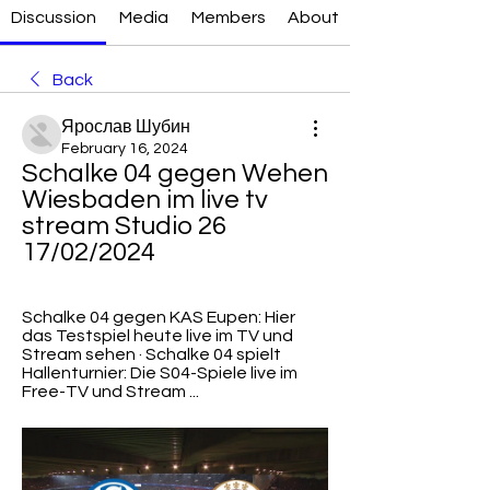
Discussion
Media
Members
About
Back
Ярослав Шубин
February 16, 2024
Schalke 04 gegen Wehen 
Wiesbaden im live tv 
stream Studio 26 
17/02/2024
Schalke 04 gegen KAS Eupen: Hier 
das Testspiel heute live im TV und 
Stream sehen · Schalke 04 spielt 
Hallenturnier: Die S04-Spiele live im 
Free-TV und Stream ...