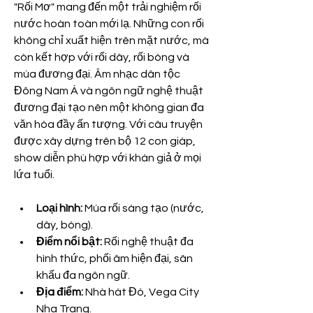
"Rối Mơ" mang đến một trải nghiệm rối 
nước hoàn toàn mới lạ. Những con rối 
không chỉ xuất hiện trên mặt nước, mà 
còn kết hợp với rối dây, rối bóng và 
múa đương đại. Âm nhạc dân tộc 
Đông Nam Á và ngôn ngữ nghệ thuật 
đương đại tạo nên một không gian đa 
văn hóa đầy ấn tượng. Với câu truyện 
được xây dựng trên bộ 12 con giáp, 
show diễn phù hợp với khán giả ở mọi 
lứa tuổi.
Loại hình:
 Múa rối sáng tạo (nước, 
dây, bóng).
Điểm nổi bật:
 Rối nghệ thuật đa 
hình thức, phối âm hiện đại, sân 
khấu đa ngôn ngữ.
Địa điểm:
 Nhà hát Đó, Vega City 
Nha Trang.