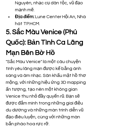
Nguyên, nhạc cụ dân tộc, vũ đạo 
mạnh mẽ.
Địa điểm:
 Lune Center Hội An, Nhà 
hát TP.HCM.
5. Sắc Màu Venice (Phú 
Quốc): Bản Tình Ca Lãng 
Mạn Bên Bờ Hồ
"Sắc Màu Venice" là một câu chuyện 
tình yêu lãng mạn được kể bằng ánh 
sáng và âm nhạc. Sân khấu mặt hồ thơ 
mộng, với những hiệu ứng 3D mapping 
ấn tượng, tạo nên một không gian 
Venice thu nhỏ đầy quyến rũ. Bạn sẽ 
được đắm mình trong những giai điệu 
du dương và những màn trình diễn vũ 
đạo điêu luyện, cùng với những màn 
bắn pháo hoa rực rỡ.