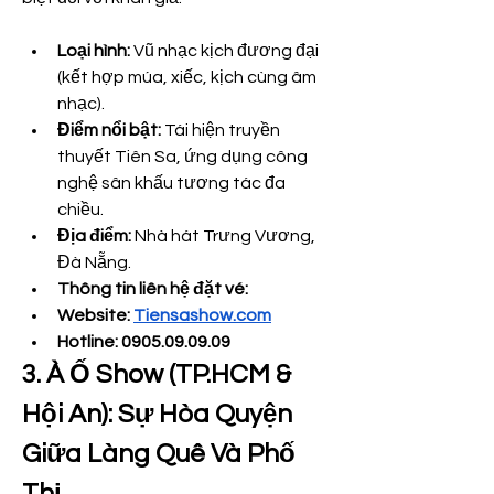
Loại hình:
 Vũ nhạc kịch đương đại 
(kết hợp múa, xiếc, kịch cùng âm 
nhạc).
Điểm nổi bật:
 Tái hiện truyền 
thuyết Tiên Sa, ứng dụng công 
nghệ sân khấu tương tác đa 
chiều.
Địa điểm:
 Nhà hát Trưng Vương, 
Đà Nẵng.
Thông tin liên hệ đặt vé: 
Website: 
Tiensashow.com
Hotline: 0905.09.09.09
3. À Ố Show (TP.HCM & 
Hội An): Sự Hòa Quyện 
Giữa Làng Quê Và Phố 
Thị