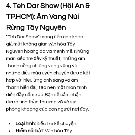
4. Teh Dar Show (Hội An & 
TP.HCM): Âm Vang Núi 
Rừng Tây Nguyên
"Teh Dar Show" mang đến cho khán 
giả một không gian văn hóa Tây 
Nguyên hoang dã và mạnh mẽ. Những 
màn xiếc tre đầy kỹ thuật, những âm 
thanh cồng chiêng vang vọng và 
những điệu múa uyển chuyển được kết 
hợp với hiệu ứng ánh sáng và âm 
thanh hiện đại, tạo nên một màn trình 
diễn đầy cảm xúc. Bạn sẽ cảm nhận 
được tinh thần thượng võ và sự 
phóng khoáng của con người nơi đây.
Loại hình:
 Xiếc tre kể chuyện.
Điểm nổi bật:
 Văn hóa Tây 