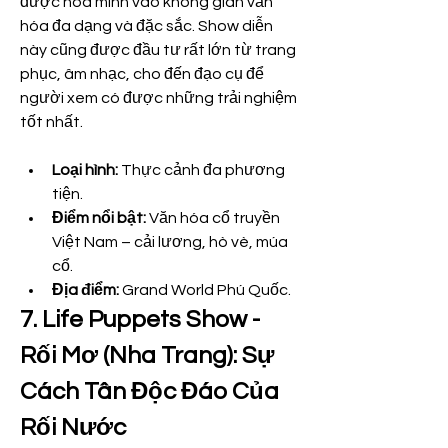
được hòa mình vào không gian văn 
hóa đa dạng và đặc sắc. Show diễn 
này cũng được đầu tư rất lớn từ trang 
phục, âm nhạc, cho đến đạo cụ để 
người xem có được những trải nghiệm 
tốt nhất.
Loại hình:
 Thực cảnh đa phương 
tiện.
Điểm nổi bật:
 Văn hóa cổ truyền 
Việt Nam – cải lương, hò vè, múa 
cổ.
Địa điểm:
 Grand World Phú Quốc.
7. Life Puppets Show - 
Rối Mơ (Nha Trang): Sự 
Cách Tân Độc Đáo Của 
Rối Nước