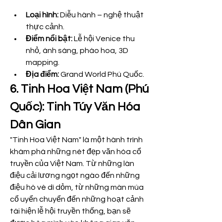
Loại hình:
 Diễu hành – nghệ thuật 
thực cảnh.
Điểm nổi bật:
 Lễ hội Venice thu 
nhỏ, ánh sáng, pháo hoa, 3D 
mapping.
Địa điểm:
 Grand World Phú Quốc.
6. Tinh Hoa Việt Nam (Phú 
Quốc): Tinh Túy Văn Hóa 
Dân Gian
"Tinh Hoa Việt Nam" là một hành trình 
khám phá những nét đẹp văn hóa cổ 
truyền của Việt Nam. Từ những làn 
điệu cải lương ngọt ngào đến những 
điệu hò vè dí dỏm, từ những màn múa 
cổ uyển chuyển đến những hoạt cảnh 
tái hiện lễ hội truyền thống, bạn sẽ 