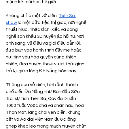
mạnh kết nối hai thế giới.
Không chỉ là một vở diễn, 
Tiên Sa 
show
 là một bữa tiệc thị giác, nơi nghệ 
thuật múa, nhạc kịch, xiếc và công 
nghệ sân khấu 3D huyền ảo hội tụ. Nơi 
ánh sáng, vũ điệu và giai điệu dẫn lối, 
đưa bạn vào hành trình đầy mê hoặc, 
nơi tình yêu hòa quyện cùng thiên 
nhiên, đưa huyền thoại vượt thời gian 
trở lại giữa lòng Đà Nẵng hôm nay.
Thông qua vở diễn, hình ảnh thành 
phố biển Đà Nẵng như Bán đảo Sơn 
Trà, sự tích Tiên Sa, Cây đa Di sản 
1000 tuổi, Voọc chà vá chân nâu, hoa 
Thàn Mát, làng chài ven biển, khung 
dệt và Áo dài Việt Nam được lồng 
ghép khéo léo trong mạch truyện chặt 