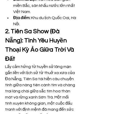
miền Bắc, sân khấu nước lớn nhất 
Việt Nam.
Địa điểm:
 Khu du lịch Quốc Oai, Hà 
Nội.
2. Tiên Sa Show (Đà 
Nẵng): Tình Yêu Huyền 
Thoại Kỳ Ảo Giữa Trời Và 
Đất
Lấy cảm hứng từ huyền sử lãng mạn 
gắn liền với lịch sử từ thuở xa xưa của 
Đà Nẵng, Tiên Sa tái hiện câu chuyện 
tình giữa nàng tiên cánh tím và chàng 
trai làng chài giữa sắc tím hoa thàn 
mát và rừng xanh Sơn Trà. Một mối 
tình xuyên không gian, một cuộc đấu 
tranh với định mệnh đã mang đến sức 