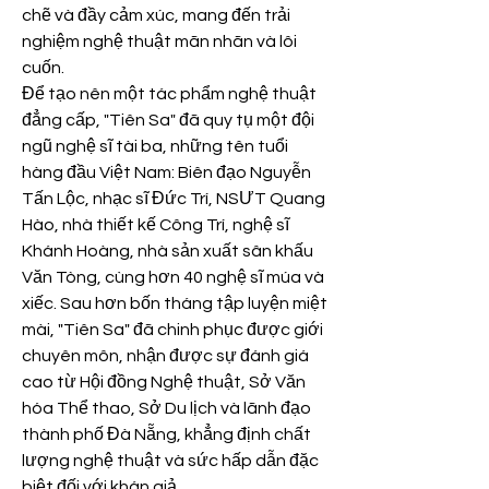
chẽ và đầy cảm xúc, mang đến trải 
nghiệm nghệ thuật mãn nhãn và lôi 
cuốn.
Để tạo nên một tác phẩm nghệ thuật 
đẳng cấp, "Tiên Sa" đã quy tụ một đội 
ngũ nghệ sĩ tài ba, những tên tuổi 
hàng đầu Việt Nam: Biên đạo Nguyễn 
Tấn Lộc, nhạc sĩ Đức Trí, NSƯT Quang 
Hào, nhà thiết kế Công Trí, nghệ sĩ 
Khánh Hoàng, nhà sản xuất sân khấu 
Văn Tòng, cùng hơn 40 nghệ sĩ múa và 
xiếc. Sau hơn bốn tháng tập luyện miệt 
mài, "Tiên Sa" đã chinh phục được giới 
chuyên môn, nhận được sự đánh giá 
cao từ Hội đồng Nghệ thuật, Sở Văn 
hóa Thể thao, Sở Du lịch và lãnh đạo 
thành phố Đà Nẵng, khẳng định chất 
lượng nghệ thuật và sức hấp dẫn đặc 
biệt đối với khán giả.