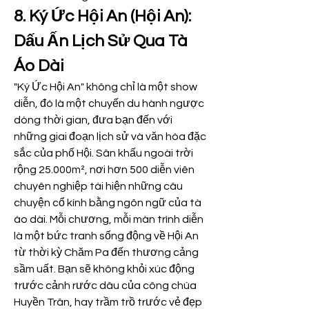
8. Ký Ức Hội An (Hội An): 
Dấu Ấn Lịch Sử Qua Tà 
Áo Dài
"Ký Ức Hội An" không chỉ là một show 
diễn, đó là một chuyến du hành ngược 
dòng thời gian, đưa bạn đến với 
những giai đoạn lịch sử và văn hóa đặc 
sắc của phố Hội. Sân khấu ngoài trời 
rộng 25.000m², nơi hơn 500 diễn viên 
chuyên nghiệp tái hiện những câu 
chuyện cổ kính bằng ngôn ngữ của tà 
áo dài. Mỗi chương, mỗi màn trình diễn 
là một bức tranh sống động về Hội An 
từ thời kỳ Chăm Pa đến thương cảng 
sầm uất. Bạn sẽ không khỏi xúc động 
trước cảnh rước dâu của công chúa 
Huyền Trân, hay trầm trồ trước vẻ đẹp 