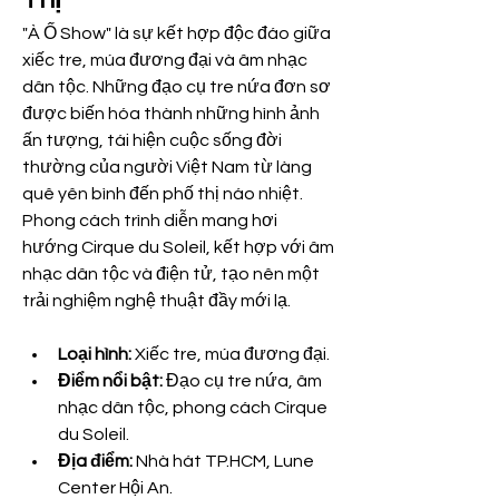
"À Ố Show" là sự kết hợp độc đáo giữa 
xiếc tre, múa đương đại và âm nhạc 
dân tộc. Những đạo cụ tre nứa đơn sơ 
được biến hóa thành những hình ảnh 
ấn tượng, tái hiện cuộc sống đời 
thường của người Việt Nam từ làng 
quê yên bình đến phố thị náo nhiệt. 
Phong cách trình diễn mang hơi 
hướng Cirque du Soleil, kết hợp với âm 
nhạc dân tộc và điện tử, tạo nên một 
trải nghiệm nghệ thuật đầy mới lạ.
Loại hình:
 Xiếc tre, múa đương đại.
Điểm nổi bật:
 Đạo cụ tre nứa, âm 
nhạc dân tộc, phong cách Cirque 
du Soleil.
Địa điểm:
 Nhà hát TP.HCM, Lune 
Center Hội An.