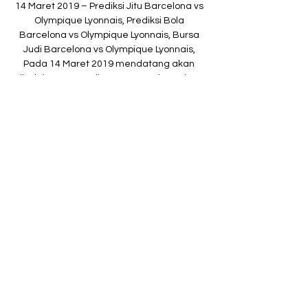
14 Maret 2019 – Prediksi Jitu Barcelona vs 
Olympique Lyonnais, Prediksi Bola 
Barcelona vs Olympique Lyonnais, Bursa 
Judi Barcelona vs Olympique Lyonnais, 
Pada 14 Maret 2019 mendatang akan 
diadakan Pertandingan UEFA Champions 
League antara Barcelona vs Olympique 
Lyonnais di Stadion Camp Nou, pukul 03:00.

La dernière journée de la Ligue Féminine 
de Handball a réservé quelques surprises. 
La première défaite de Metz, Paris 92 qui 
rate les play-offs, et 2 matchs qui 
permettent à Dijon et Bourg de Péage de 
grappiller une point et de se rassurer un 
peu avant les play-downs.

En ligne droite, la distance Guingamp - 
Bordeaux est de km. Sur la carte routière, 
le trajet Guingamp - Bordeaux à parcourir 
en voiture ou en autocar (les itinéraires 