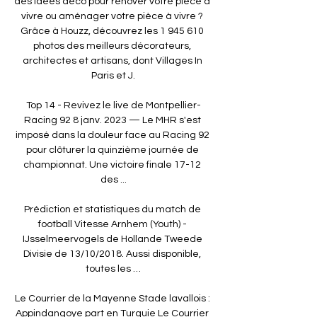
des idées déco pour rénover votre pièce à 
vivre ou aménager votre pièce à vivre ? 
Grâce à Houzz, découvrez les 1 945 610 
photos des meilleurs décorateurs, 
architectes et artisans, dont Villages In 
Paris et J.

Top 14 - Revivez le live de Montpellier-
Racing 92 8 janv. 2023 — Le MHR s'est 
imposé dans la douleur face au Racing 92 
pour clôturer la quinzième journée de 
championnat. Une victoire finale 17-12 
des ...

Prédiction et statistiques du match de 
football Vitesse Arnhem (Youth) - 
IJsselmeervogels de Hollande Tweede 
Divisie de 13/10/2018. Aussi disponible, 
toutes les …

Le Courrier de la Mayenne Stade lavallois : 
Appindangoye part en Turquie Le Courrier 