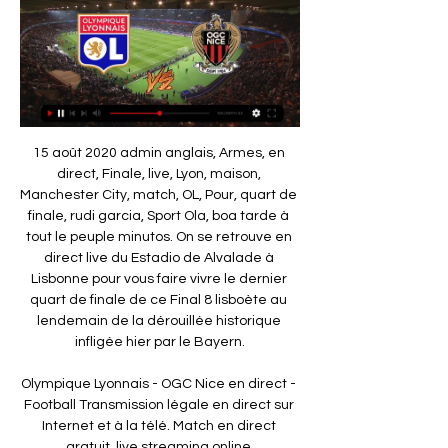
15 août 2020 admin anglais, Armes, en direct, Finale, live, Lyon, maison, Manchester City, match, OL, Pour, quart de finale, rudi garcia, Sport Ola, boa tarde à tout le peuple minutos. On se retrouve en direct live du Estadio de Alvalade à Lisbonne pour vous faire vivre le dernier quart de finale de ce Final 8 lisboète au lendemain de la dérouillée historique infligée hier par le Bayern.

Olympique Lyonnais - OGC Nice en direct - Football Transmission légale en direct sur Internet et à la télé. Match en direct gratuit, live streaming online.

Elle fait son apparition pour la première fois en 1917. Il s'agit de la Coupe de France de football. Basée dès le départ sur le principe de l'élimination directe, la compétition est ouverte aux clubs amateurs comme aux professionnels.

18/08 Leipzig; 29/08 Lens; 13/09 Marseille; 16/09 Metz; 20/09 Nice; Voir le calendrier des matchs Questions fréquentes. N’hésitez pas à consulter notre FAQ si vous souhaitez avoir des réponses à vos questions! Consulter la faq Bienvenue sur le site officiel de la billetterie du Paris Saint-Germain. Ici, retrouvez toutes les dernières actualités du Parc des Princes et achetez vos.

Ça y est, le tableau principal est tombé. Chacun des 32 qualifiés ou invités connaît désormais les grandes lignes des adversaires à renverser pour remporter cette 30e édition de l’Open.

Les ventes aux enchères de 281 commissaires-priseurs pour acheter/vendre des objets d'art, meubles, véhicules ou matériel. Participez aux enchères en direct live, …

Résultats des matches de la 3e journée du Championnat du Nigeria de football, disputée dimanche. Rising Stars - Wikki Tourists 1 - 0 Niger Tornadoes - Shooting Stars 1 - 0

Passé par l’Olympic de Charleroi, l’Union Saint-Gilloise, l’AFC Tubize puis l’UR La Louvière Centre et le RFC Liège, il va désormais s’installer au RFB. Cette saison, il a mené le RFC Liège à la sixième place de D1 amateurs après avoir fait monter les Sang et Marine dans cette division via le tour final.

MERCREDI 1ER MAI N°03 ENTRE LES LIGNES LA GAZETTE DU TOURNOI tournoi-primrosebordeaux.com Court de rattrapage MARDI 30 AVRIL - NOS TÊTES DE SÉRIE ENCORE EN LICE ! La 5e tête de série est tombée ! Le Français, Antoine Hoang a été éliminé...

Compagnie de tir à l’arc Contact : Complexe sportif Louis Travard - 06 11 78 15 77 Site de la Compagnie de tir à l'arc Page Facebook de la Compagnie de tir à l'arc. Val de Saône Athlétisme – Athlé Calade Contact : 43 Rue Mirabeau, 69400 Villefranche-sur-Saône - 04 74 62 94 14 Site de Val de Saône Athlétisme. Boule Neuvilloise de l.

ProvocTout sur notre Club de Rugby évoluant évoluant en Fédérale 1 et doté d'une des meilleures écoles de Rugby d'Ile de France… Les Classements - Rugby Club Suresnes Tous les Classements du Rugby Club Suresnois: son équipe première de Fédérale 2, Réserve en Fédérale B …

Nasarawa United - Live Soccer TV - Programmes TV de Football, Streaming légal en direct, Résultats de foot en direct, Calendrier, Grilles, Résultats, Actualités, Bars et meilleurs moments des matchs

Mercredi, l’Olympique Lyonnais jouera sûrement l’un des matchs les plus importants de son histoire. Les hommes de Rudi Garcia affronteront le Bayern Munich qui …

Voyages-sncf.com devient OUI.sncf. Trouvez et Réservez vos Billets de Train au meilleur prix sur OUI.sncf, votre nouveau compagnon de voyage en ligne !

La rencontre comptait pour la 13e journée du championnat national Elite One. Avant de tomber face à l’actuel leader, l’équipe de Mfou a perdu respectivement contre Dragon et Colombe du Dja et Lobo, lors des 11e et 12e journées. As Fortuna enregistre ainsi sa septième défaite au total et 10 matchs successifs sans enregistrer une.

Emploi : Responsable à Sochaux, Doubs • Recherche parmi 685.000+ offres d'emploi en cours • Rapide & Gratuit • Temps plein, temporaire et à temps partiel • Meilleurs employeurs à Sochaux, Doubs • Emploi: Responsable - facile à trouver !

News & Events il y a 14 heures — (FOOTBALL<<<<)) regarder Olympique Lyon Nice en direct OL.fr - Site officiel de l'Olympique Lyonnais 16 février 2024 Ci-dessous, ...

IXINA ne fait pas dans le social sachez le ! très bonne approche, produit de qualité mais alors une démarche commerciale inadmissible. Le directeur d'un magasin en ile de France, sur notre demande de réduire le prix de notre cuisine nous dit qu'il ne fait pas dans le social : nous avons halluciné !

Dix ans après, les Lyonnais rêvent de disputer une autre demi-facile face au Bayern. Cela passe par un nouvel exploit, à Lisbonne, face au Manchester City de Pep Guardiola qui a tout misé sur.

Description sur Musée des parachutistes à Pau. Le Musée des Parachutistes à Pau (64) est le seul musée présentant l'histoire des parachutistes. Il accueille les visiteurs dans un espace moderne avec de nombreux outils multimédias. Des parcours destinés aux familles permettent de découvrir le musée de façon ludique grâce à de nombreux parcours et jeux. "Jeu de piste" pour les 7-12 ans et "Dessine-moi …

OL - Nice : cette astuce Amazon Prime Video vous il y a 8 heures — Pour regarder le match OL - Nice, vous devez souscrire au Pass Ligue 1 d'Amazon Prime Video. En ce moment, l'abonnement est affiché au prix de ...

The Official Champions Survetements Manchester United Orange 2016 2017 Pas Cheres En Ligne. The Official Champions Survetements Manchester United Orange 2016 2017 Pas Cheres En Ligne. The Official Champions Survetements Manchester United Orange 2016 2017 Pas Cheres En Ligne . Enregistrée depuis fcmaillotspascher.com. Découvrez des idées sur le thème Survêtement De Foot. …

Retrouvez en direct et en live la rencontre Metz - Toulouse comptant pour la Toulouse sur Yahoo Sport . Retrouvez en direct et en live la rencontre Metz - Toulouse comptant pour la Toulouse sur.

Les Lyonnais n’ont plus dépassé les 8es dans la compétition depuis la saison 2009/10, eux qui n’ont inscrit que 4 buts lors de leurs 10 derniers matches en phase à élimination directe de.

Lyon (OL) ⚽ match en direct à la TV • programme TV Foot Lyon programme match en direct et en rediffusion à la TV. Ajoutez match Lyon à votre calendrier TV et en widget gratuit sur votre site Lyon / Nice. Lyon. Nice.

Site officiel du tourisme en Beaujolais. Tous les bons plans pour passer un séjour réussi en Beaujolais. Idées de randos, de dégustations. Toutes les manifestions à ne pas manquer. Lieux de restaurations et d'hébergements. Billetterie sites et événements à prix préférentiels. Boutique en ligne.

Battus par Pau FC la semaine dernière, nos « Bleu et blanc » retrouvaient le stade Tribut pour ce nouveau choc face à Villefranche, un prétendant au podium. Suspendu durant deux rencontres, Dimitri Boudaud faisait son retour dans le onze dunkerquois….

OLYMPIQUE LYONNAIS- Nice Streaming Gratuit Live. Où Où regarder? (2024). Regardez tous les matchs de Olympique Lyonnais en live streaming HD sur PC et mobile. Diffusion en intégralité des matchs de football. ( ...

Let's Talk Strength | GeorgiaJames Pilates il y a 10 heures — [sport]>>]] OL Nice en direct regarder OL - Nice (streaming en direct) : à quelle heure et sur 16.02.2024 17 mai 2021 — Dimanche prochain, ...

Situé au cœur de l’Indre (36), notre groupement de taxis, Abeille Taxi Châteauroux, assure tous vos déplacements depuis 1999. Que ce soit pour des transports personnels, médicaux et touristiques, nous disposons d’une flotte de 17 véhicules climatisés et tout confort pour …

But! Eintracht Francfort 1, Borussia Dortmund 1. Luka Jovic (Eintracht Francfort) marque du pied droit. Passe décisive de Danny da Costa suite à un centre sur corner.

Trouvez les dernières cotes FC Etoile Carouge - Stade Nyonnais sur SmartBets. Rejoignez SmartBets et personnalisez votre compte. Profitez des meilleurs cotes FC Etoile Carouge - Stade Nyonnais pour parier (1. Liga Promotion).

Profitez de nos solutions de stockage et archivage avec une location de box à Villefranche sur Saône : privatifs sécurisés de 1,50 à 27 m² en accès illimité 7j/7 de 6h à 22 h avec une sécurité optimale .

En utilisant ce site, vous acceptez l'utilisation de cookies permettant de vous proposer des contenus et des services adaptés à vos centres d'intérêts.

Offre soumise aux conditions suivantes : la Carte cadeau illicado de 80 € est offerte pour toute souscription d’un contrat d’Assurance Vie HSBC Assurances Vie (France) auprès d’HSBC France sous réserve d’effectuer un versement initial de 5 000 € minimum investi à 30% en unités de compte (hors UC monétaire) et de mettre en place des versements programmés avec au minimum 30% en.

PSG - Bayern Munich en direct Streaming 24-09-2017 -regarder-PSG-toulo Voir PSG - Bayern Munich en direct streaming gratuit 24092017 50287-voir-PSG-Bayern Munich- Voir PSG - Bayern Munich en direct streaming gratuit 24092017 = = LINK 01:: http:tinyurlmccfchq = = = LINK 02:: (((VoiR)))PSG Bayern Munich direct en Streaming 24-09-2017 Match voirPSG-Bayern Munich-direct …

Ecouter la radio France Info en direct et suivez le fil de l'information en ligne tout la journée, retrouvez les journaux, toutes les émissions et les chroniques en temps réel et en continu

Vous consultez actuellement la page : Résultats Green Gully U20 Calendrier football et scores en direct de Green Gully U20.Les résultats et les prochains matchs de Green Gully Cavaliers Under 20 (Green Gully U20) sont disponibles en live. Si vous souhaitez parier sur Green Gully U20 (Australie) il vous suffit de regarder les derniers résultats de cette équipe.

Les données de la page Etap Hotel Villefranche sur Saône Hôtel le Plus Proche proviennent de SOURCES : UNWTO, Atout France, Office du tourisme, ministère de la Culture et de la Communication / direction générale des Patrimoines / département de la Politique des publics, Dgcis, enquête SDT, EVE (DGCIS, Banque de France), EFH (INSEE, DGCIS, partenaires régionaux), Acoss, nous les avons.

Ambassade d'Allemagne Yaoundé. Goethe-Institut Kamerun. GIZ Cameroun. Bureau de Coordination Cameroun. Cen