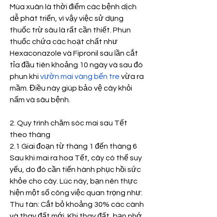
Mùa xuân là thời điểm các bệnh dịch 
dễ phát triển, vì vậy việc sử dụng 
thuốc trừ sâu là rất cần thiết. Phun 
thuốc chứa các hoạt chất như 
Hexaconazole và Fipronil sau lần cắt 
tỉa đầu tiên khoảng 10 ngày và sau đó 
phun khi 
vườn mai vàng bến tre
 vừa ra 
mầm. Điều này giúp bảo vệ cây khỏi 
nấm và sâu bệnh.
2. Quy trình chăm sóc mai sau Tết 
theo tháng
2.1 Giai đoạn từ tháng 1 đến tháng 6
Sau khi mai ra hoa Tết, cây có thể suy 
yếu, do đó cần tiến hành phục hồi sức 
khỏe cho cây. Lúc này, bạn nên thực 
hiện một số công việc quan trọng như:
Thu tàn: Cắt bỏ khoảng 30% các cành 
và thay đất mới. Khi thay đất, bạn nhớ 