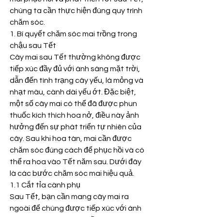
chúng ta cần thực hiện đúng quy trình 
chăm sóc.
1. Bí quyết chăm sóc mai trồng trong 
chậu sau Tết
Cây mai sau Tết thường không được 
tiếp xúc đầy đủ với ánh sáng mặt trời, 
dẫn đến tình trạng cây yếu, lá mỏng và 
nhạt màu, cành dài yếu ớt. Đặc biệt, 
một số cây mai có thể đã được phun 
thuốc kích thích hoa nở, điều này ảnh 
hưởng đến sự phát triển tự nhiên của 
cây. Sau khi hoa tàn, mai cần được 
chăm sóc đúng cách để phục hồi và có 
thể ra hoa vào Tết năm sau. Dưới đây 
là các bước chăm sóc mai hiệu quả.
1.1 Cắt tỉa cành phụ
Sau Tết, bạn cần mang cây mai ra 
ngoài để chúng được tiếp xúc với ánh 