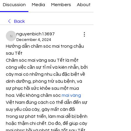
Discussion
Media
Members
About
Back
nguyenbich13697
nguyenbich13697
December 4, 2024
Hướng dẫn chăm sóc mai trong chậu 
sau Tết
Chăm sóc mai vàng sau Tết là một 
công việc cần sự tỉ mỉ và kiên nhẫn, bởi 
cây mai có những nhu cầu đặc biệt về 
dinh dưỡng, phòng trừ sâu bệnh, và 
sự phục hồi sức khỏe sau một mùa 
hoa. Việc không chăm sóc 
mai vàng
Việt Nam đúng cách có thể dẫn đến sự 
suy yếu của cây, gây mất cân đối 
trong sự phát triển, làm mai dễ bị bệnh 
hoặc thậm chí chết. Do đó, để giúp cây 
mai phục hồi và phát triển tốt sau Tết, 