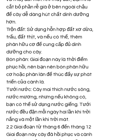
cắt bỏ phần rễ già ở bên ngoài chậu 
để cây dễ dàng hút chất dinh dưỡng 
hơn.
Trộn đất: Sử dụng hỗn hợp đất xơ dừa, 
trấu, đất thịt, và nếu có thể, thêm 
phân hữu cơ để cung cấp đủ dinh 
dưỡng cho cây.
Bón phân: Giai đoạn này là thời điểm 
phục hồi, nên bạn nên bón phân hữu 
cơ hoặc phân lân để thúc đẩy sự phát 
triển của cành lá.
Tưới nước: Cây mai thích nước sông, 
nước mương, nhưng nếu không có, 
bạn có thể sử dụng nước giếng. Tưới 
nước đều đặn mỗi ngày hai lần khi trời 
nắng và một lần khi trời mát.
2.2 Giai đoạn từ tháng 6 đến tháng 12
Giai đoạn này cây đã hồi phục và cành 