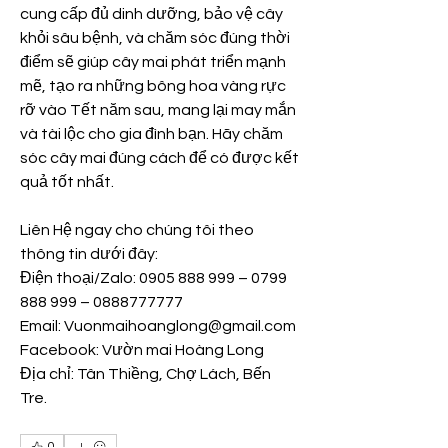
cung cấp đủ dinh dưỡng, bảo vệ cây 
khỏi sâu bệnh, và chăm sóc đúng thời 
điểm sẽ giúp cây mai phát triển mạnh 
mẽ, tạo ra những bông hoa vàng rực 
rỡ vào Tết năm sau, mang lại may mắn 
và tài lộc cho gia đình bạn. Hãy chăm 
sóc cây mai đúng cách để có được kết 
quả tốt nhất.
Liên Hệ ngay cho chúng tôi theo 
thông tin dưới đây:
Điện thoại/Zalo: 0905 888 999 – 0799 
888 999 – 0888777777
Email: 
Vuonmaihoanglong@gmail.com
Facebook: Vườn mai Hoàng Long
Địa chỉ: Tân Thiềng, Chợ Lách, Bến 
Tre.
0