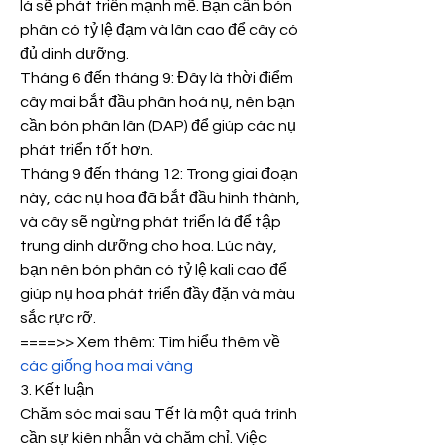
lá sẽ phát triển mạnh mẽ. Bạn cần bón 
phân có tỷ lệ đạm và lân cao để cây có 
đủ dinh dưỡng.
Tháng 6 đến tháng 9: Đây là thời điểm 
cây mai bắt đầu phân hoá nụ, nên bạn 
cần bón phân lân (DAP) để giúp các nụ 
phát triển tốt hơn.
Tháng 9 đến tháng 12: Trong giai đoạn 
này, các nụ hoa đã bắt đầu hình thành, 
và cây sẽ ngừng phát triển lá để tập 
trung dinh dưỡng cho hoa. Lúc này, 
bạn nên bón phân có tỷ lệ kali cao để 
giúp nụ hoa phát triển đầy đặn và màu 
sắc rực rỡ.
====>> Xem thêm: Tìm hiểu thêm về 
các giống hoa mai vàng
3. Kết luận
Chăm sóc mai sau Tết là một quá trình 
cần sự kiên nhẫn và chăm chỉ. Việc 