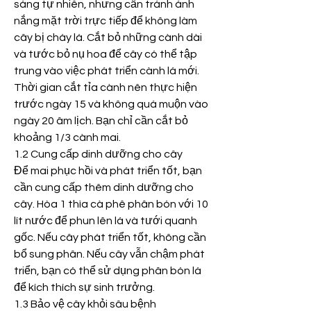
sáng tự nhiên, nhưng cần tránh ánh 
nắng mặt trời trực tiếp để không làm 
cây bị cháy lá. Cắt bỏ những cành dài 
và tước bỏ nụ hoa để cây có thể tập 
trung vào việc phát triển cành lá mới. 
Thời gian cắt tỉa cành nên thực hiện 
trước ngày 15 và không quá muộn vào 
ngày 20 âm lịch. Bạn chỉ cần cắt bỏ 
khoảng 1/3 cành mai.
1.2 Cung cấp dinh dưỡng cho cây
Để mai phục hồi và phát triển tốt, bạn 
cần cung cấp thêm dinh dưỡng cho 
cây. Hòa 1 thìa cà phê phân bón với 10 
lít nước để phun lên lá và tưới quanh 
gốc. Nếu cây phát triển tốt, không cần 
bổ sung phân. Nếu cây vẫn chậm phát 
triển, bạn có thể sử dụng phân bón lá 
để kích thích sự sinh trưởng.
1.3 Bảo vệ cây khỏi sâu bệnh