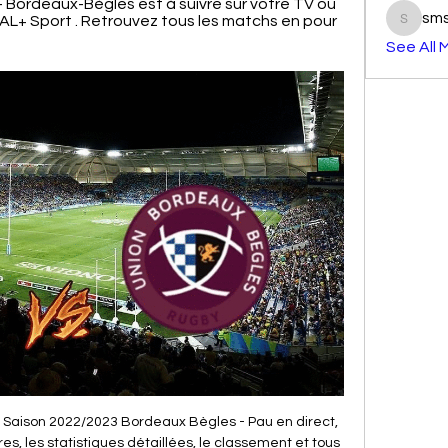
Bordeaux-Bègles est à suivre sur votre TV ou 
sm
+ Sport . Retrouvez tous les matchs en pour 
smst3e
See All 
ures et 0 minute. Quel est le prix d’un billet de train Lens — Le Havre ? Le prix des billets de train Lens — Le Havre commence à partir de 30 € si vous réservez à l’avance, et augmente à mesure que la date du …

Le résumé de Pau / Bordeaux-Bègles - Top 14 (J6) - Vidéo 10:48TOP 14, PRO D2, SuperRugby, SevenSeries… Encore plus de rugby sur myCANAL : https://www.canalplus.com/sport/rugby Abonnez-vous pour suivre ...Dailymotion · CANAL+ Sport · 11 nov. 2023

Les Dragons de Rouen se sont imposés 2-5 chez l'Anglet Hormadi ce mardi pour la 35ème journée de Synerglace Ligue Magnus. Une 33ème victoire en 36 matchs qui s'est décidée en troisième période tant Léo Bertein, le portier angloy, et ses partenaires ont repoussé l'échéance et les Rouennais, privés de Joël Caron et Loïc Lampérier.

Comme toujours à domicile, c’est en direct du stade de la Meinau si situant au 12 Rue de l’Extenwoerth à Strasbourg 67100, que va se dérouler ce match, et le coup d’envoi de la diffusion en streaming est prévu à 20:00 heures, horaire local.

Voir toutes les cartes Un pays coupé en deux. L’Ukraine est un État d’Europe de l’Est, le deuxième d’Europe par sa superficie après la partie européenne de la Russie (qui comprend 4 …

Gambardella U19 : VFF – Angoulême en 64è Pour la 2ème saison d’affilée, le Vendée Fontenay Foot sera présent lors des 64èmes de Finale de Coupe Gambardella. Le tirage au sort s’est déroulé ce midi à la FFF.

Le XV pour Angoulême Après avoir ramené un point de bonus défensif de leur déplacement à Montauban, les carcassonnais n’ont qu’un seul objectif : gagner. Pour cette seconde journée de championnat, c’est la réception d’Angoulême qui attend les hommes de Christian Labit, Mathieu Cidre et Julien Seron.

Magasinez en ligne au RW-CO.com pour des hauts, pantalons, vestons, jupes, robes, manteaux & chandails pour femmes. Des vêtements pour le bureau, le week-end & plus.

GRATUIT - Découvrez tous les résultats du bac dans l'académie de Rouen, avec la liste des candidats classés par année et par ordre alphabétique, ou tapez un nom dans le moteur de recherche ci-dessous pour découvrir son résultat au bac.

Des blockbusters inédits, des programmes pour toute la famille et les épisodes de vos séries préférées 24 heures après leur diffusion aux États-Unis : l'offre d'OCS est particulièrement alléchante pour les abonnés en quête de programmes variés et de qualité. Présentée comme hybride, l'offre OCS associe en effet des chaînes classiques avec des vidéos à la demande afin de toucher tous les publics.

C'est le club d'Enyimba FC, tenant du titre, qui remporte à nouveau le championnat après avoir terminé en tête du classement final, avec quatre points d'avance sur Enugu Rangers et cinq sur Kano Pillars.

En poursuivant votre navigation sur ce site, vous acceptez l’utilisation de cookies pour la mesure d’audience des pages de Quimper.bzh et pour le fonctionnement des …

Le visa Kenya est nécessaire pour les citoyens de République Démocratique du Congo pour plus d'information, s'il vous plaît, contactez les bureaux les plus proches Ambassade de Kenya.

C'est sous bonne escorte que les supporters allemands de l'Eintracht Francfort se sont rendus au stade de la Meinau, pour le match qui oppose leur équipe au Racing Club de Strasbourg.

Union Bordeaux-Bègles - Section Paloise infos: Top 14 il y a 9 heures — bordeaux-. Union Bordeaux-Bègles. Programmé. -. -. https://www.eurosport.fr/rugby/equipes/pau/. Section Paloise. Résumé · Statistiques ...

Le calcul direct des limites mène à une indétermination de la forme 0/0. Il est alors utile de rechercher un développement limité au voisinage de 0 des différentes fonctions de référence en présence.

Lyon-Villeurbanne a réussi un très joli coup en recrutant A.J. Slaughter. Le meneur-arrière américain (29 ans, 1,88 m), qui évoluait cette saison à Strasbourg, s’est officiellement engagé jusqu’en 2019.

🏉 Bordeaux-Bègles / Pau ▷ match Rugby TOP 14 Match Bordeaux-Bègles / Pau en direct samedi 17 février à 16h57 : programme TV Rugby Bordeaux-Bègles / Pau - Rugby Top 14 sur Canal+ Top 14. Bordeaux-Bègles ...

L’Islande et ses paysages fabuleux en font rêver plus d’un ! Mais, même avec la crise de 2008 qu’a connu le pays, les prix pour se loger et manger sont restés bien supérieurs à ceux que l’on connait en France …

La diffusion récente d'une affiche de campagne défendant le droit pour des femmes voilées de faire des sorties scolaires par la FCPE est une "erreur", a jugé mardi Jean-Michel Blanquer, s.

LA LIGUE DE NORMANDIE INFOS PRATIQUES Sport Boule Magazine Documents Réglementattion Adhésion Contact et plan Accueil › 2016-2017 › News › Aprés sa victoire du 18/02, CANTELEU est champion de Seine-Maritime AS 3 et 4. commenter. Aprés sa victoire du 18/02, CANTELEU est champion de Seine-Maritime AS 3 et 4.

U17 Féminine, Euro 2016 France-République tchèque (1-1), le résumé Découvrez le résumé vidéo du premier match des Bleuettes lors du Tour Elite de l'Euro 2016 disputé samedi 19 mars à Flers.

deux cas confirmés en République Tchèque Veille sanitaire internationale (VSI) Plateforme ESA – France LNR peste porcine africaine, Anses laboratoire de Ploufragan – France Sources : données ADNS/FAO Empres-i actualisées au 14/06/2017, comité permanent du PAFF – rapports du 6-7 avril 2017, déclarations OIE ADNS du 27/07/2017

Tout ce qu'il faut savoir sur le match Deportivo Santaní vs Sol de América de Clausura Paraguay du (18 Août 2019) en direct : Résumé, statistiques, compositions et résultats - Besoccer. Don't miss the most important football matches while navigating as usual through the pages of your choice.

Dexis est l'enseigne européenne de distribution des gammes techniques de Descours & Cabaud Dexis, spécialiste des métiers de l'industrie, au travers des plus grandes marques du marché, vous propose des services et solutions pour la maintenance de vos équipements. Son expertise vous assure une offre globale personnalisée selon vos attentes.

Le résumé de Pau / Bordeaux-Bègles - Top 14 (J6) - Vidéo 10:48Le r