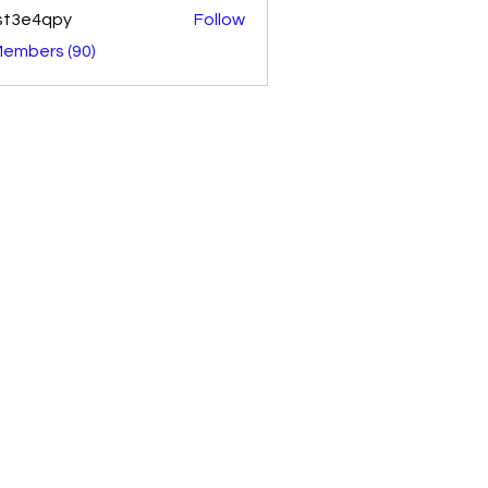
st3e4qpy
Follow
4qpy
Members (90)