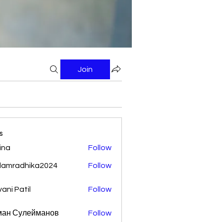
Join
s
ina
Follow
damradhika2024
Follow
adhika2024
vani Patil
Follow
ман Сулейманов
Follow