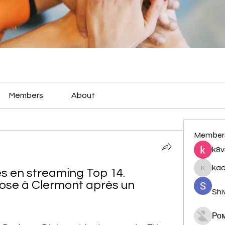
Members
About
Member
k8v
ka
 en streaming Top 14. 
kadamr
pose à Clermont après un 
Shi
Ро