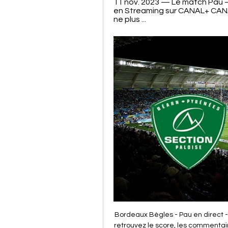
11 nov. 2023 — Le match Pau – 
en Streaming sur CANAL+ CANAL
ne plus ...
Bordeaux Bègles - Pau en direct - Saison 2022/2023 Bordeaux Bègles - Pau en direct, retrouvez le score, les commentaires, les statistiques détaillées, le classement et tous les résultats en live de toutes ...

Vous avez une question ? Vous souhaitez obtenir des informations ? Vous avez la possibilité de nous contacter par téléphone, mail, courrier.

Pau - Bordeaux-Bègles (UBB) : Comment voir le match, sur 6 nov. 2022 — Pau affronte Bordeaux-Bègles Pau – Bordeaux-Bègles (UBB) : Comment voir le match, sur quelle chaine ou streaming, à quelle heure en France ?

Depuis cinq ans nous tenons le projet de transformateur Sud-Aveyron en échec, pièce maîtresse de l’interconnection des réseaux et de la politique de transition. Et ce temps de la lutte a permis de rendre évident quel système de pouvoir rendait ce projet nécessaire, il a permis de sortir la lutte anti-éolienne de son caractère trop.

Je pars vivre à l'étranger, comment vais-je déclarer la retenue à la source prélevée par mon employeur ou ma caisse de retraite ? Je suis agent de l’État en poste à l'étranger, mes revenus sont-ils imposables en France ? Suis-je bien un travailleur frontalier ?

Section Paloise (Pau) - Bordeaux-Bègles (UBB) 11 nov. 2023 — Section Paloise (Pau) – Bordeaux-Bègles (UBB) : Streaming, quelle. Pau affronte Bordeaux aujourd'hui à 17h et vous serez certainement ...

FC Breitenrain 4 : 1 So 03.11.2019 14:30 FC Münsingen - SC YF Juventus 2. Yverdon Sport FC II - FC Cheseaux I 3 : 0 So 03.11.2019. FC Thun Berner Oberland 5 : 15 11:00 Team Vaud Yverdon Région et Broye - Team AFF-FFV Araz.

En poursuivant votre navigation, vous acceptez notre utilisation de cookies. Nous utilisons des cookies pour améliorer notre site et votre expérience shopping.

Réservez les meilleures places pour Stade De Reims grâce au Plan de Salle Interactif et Recevez vos billets immédiatement en E-ticket avec Cultura.fr

TOP 14 - Bordeaux-Bègles VS Pau il y a 20 heures — Le match Bordeaux-Bègles – Pau est à suivre sur votre TV ou en Streaming sur CANAL+ CANAL+ Sport . Retrouvez tous les matchs en pour ne plus ...

Bonjour, Bienvenue sur le nouveau site internet d'H-Tube. Pour rechercher des produits, consultez notre page "Nos Produits". Pour commander, cliquez sur "Se connecter" en haut à gauche de l'écran.

Nous chargeons et déchargeons vos marchandises dans tout le pays. Que ce soit à Rome, Milan, Bolzano, Naples ou ailleurs dans la Botte. La société LKW WALTER, le transporteur européen, organise vos transports routiers (chargements complets) de toute l'Italie vers tous les pays d'Europe et vice versa.

La fête de Carnaval bat son plein à Cologne. Sami prend part aux festivités au sein de la célèbre troupe folklorique «Rote Funken». Soudain, un des membres du groupe est brutalement renversé juste devant ses yeux. Le conducteur prend la fuite, mais les soupçons se portent vite sur Tony Frings, une ancienne star locale. Plusieurs.

En moyenne, les hôtels 3 étoiles à Strasbourg coûtent € 88,95 la nuit, et les hôtels 4 étoiles à Strasbourg coûtent € 129,61 la nuit. Si vous optez pour un séjour hors du commun, vous trouverez des hôtels 5 étoiles à Strasbourg à environ € 223,98 la nuit (d'après les tarifs disponibles sur Booking.com).

- Comment suivre : SMR / USON ? - Rendez vous ce soir pour le premier match de l'année 2019 ! Et quel match !! Nos Jaune et Noir recevront le leader l' USON Nevers Rugby. Ce match comptera pour la 17 ème journée de PRO D2, et pour ne rien rater nous vous proposons plusieurs solutions : - Au Stade -

Grenoble - Paris FC : Pronostic +2.5 buts / -2.5 buts. Retrouvez notre pronostic sur le nombre de buts dans le match Grenoble - Paris FC Pronostic plus ou moins 2.5 buts : Grenoble - Paris FC

Brésil - Nigéria, résultat et score du match. Le match Brésil - Nigéria en direct live du 13 octobre 2019 à 14:00 (Matchs Amicaux Equipes Nationales, Monde) sur footlive.

Le trajet en train le plus rapide de Lens à Le Havre est de 4 he