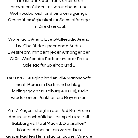
4Life ist dank der Transferfaktoren 
Innovationsführer im Gesundheits- und 
Wellnessbereich und eine einzigartige 
Geschäftsmöglichkeit für Selbstständige 
im Direktverkauf.

Wölferadio Arena Live „Wölferadio Arena 
Live“ heißt der spannende Audio-
Livestream, mit dem jeder Anhänger der 
Grün-Weißen die Partien unserer Profis 
Spieltag für Spieltag und ...

Der BVB-Bus ging baden, die Mannschaft 
nicht. Borussia Dortmund schlägt 
Lieblingsgegner Freiburg 4:0 (1:0), rückt 
wieder einen Punkt an die Bayern ran.

Am 7. August steigt in der Red Bull Arena 
das freundschaftliche Testspiel Red Bull 
Salzburg vs. Real Madrid. Die „Bullen“ 
können dabei auf ein vermutlich 
ausverkauftes Heimstadion bauen. Wie die 