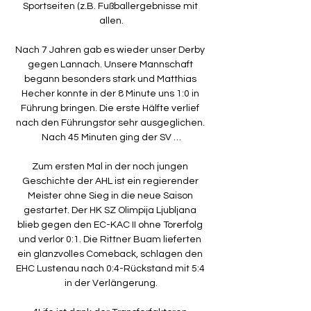
Sportseiten (z.B. Fußballergebnisse mit 
allen.

Nach 7 Jahren gab es wieder unser Derby 
gegen Lannach. Unsere Mannschaft 
begann besonders stark und Matthias 
Hecher konnte in der 8 Minute uns 1:0 in 
Führung bringen. Die erste Hälfte verlief 
nach den Führungstor sehr ausgeglichen. 
Nach 45 Minuten ging der SV …

Zum ersten Mal in der noch jungen 
Geschichte der AHL ist ein regierender 
Meister ohne Sieg in die neue Saison 
gestartet. Der HK SZ Olimpija Ljubljana 
blieb gegen den EC-KAC II ohne Torerfolg 
und verlor 0:1. Die Rittner Buam lieferten 
ein glanzvolles Comeback, schlagen den 
EHC Lustenau nach 0:4-Rückstand mit 5:4 
in der Verlängerung.
