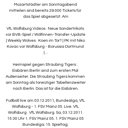
Mozartstädter am Sonntagabend 
mitteilen sind bereits 29.000 Tickets für 
das Spiel abgesetzt. Am

VfL Wolfsburg Videos · Neue Sondertrikots 
vor BVB-Spiel / Wölfinnen-Transfer-Update 
| Weekly Wolves · Koen im Tor? | PK mit Niko 
Kovac vor Wolfsburg - Borussia Dortmund 
| ...

Heimspiel gegen Straubing Tigers : 
Eisbären Berlin sind zum ersten Mal 
Außenseiter. Die Straubing Tigers kommen 
am Sonntag als torwütiger Tabellenzweiter 
nach Berlin. Das ist für die Eisbären.

Fußball live am 03.12.2011, Bundesliga, VfL 
Wolfsburg - 1. FSV Mainz 05. Live. VfL 
Wolfsburg . VfL Wolfsburg. Sa, 03.12.2011 
15:30 Uhr 1. FSV Mainz 05. 1. FSV Mainz 05 
Bundesliga; 15. Spieltag; 