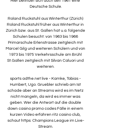
Hier befindet sich auch seit 1961 eine 
Deutsche Schule.

Roland Ruckstuhl aus Winterthur (Zürich) 
Roland Ruckstuhl früher aus Winterthur in 
Zürich bzw. aus St. Gallen hat u.a. folgende 
Schulen besucht: von 1963 bis 1966 
Primarschule Erlenstrasse zeitgleich mit 
Marcel Gilg und weiteren Schülern und von 
1973 bis 1975 Verkehrsschule am Brühl 
St.Gallen zeitgleich mit Silvan Caluori und 
weiteren.

sports adthe.net live - Kamke, Tobias - 
Humbert, Ugo. Gruebler schrieb am Ist 
schade aber an Streams wird es im Netz 
nicht mangeln, da wird es immer was 
geben. Wer die Antwort auf die double 
down casino promo codes Fälle in einem 
kurzen Video erfahren ritz casino club, 
schaut https: Champions League im Live-
Stream.
