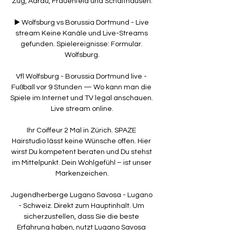
Zug, Aarau, Frauenfeld und Schaffhausen.

▶️ Wolfsburg vs Borussia Dortmund - Live 
stream Keine Kanäle und Live-Streams 
gefunden. Spielereignisse: Formular. 
Wolfsburg.

Vfl Wolfsburg - Borussia Dortmund live - 
Fußball vor 9 Stunden — Wo kann man die 
Spiele im Internet und TV legal anschauen. 
Live stream online.

Ihr Coiffeur 2 Mal in Zürich. SPAZE 
Hairstudio lässt keine Wünsche offen. Hier 
wirst Du kompetent beraten und Du stehst 
im Mittelpunkt. Dein Wohlgefühl – ist unser 
Markenzeichen.

Jugendherberge Lugano Savosa - Lugano 
- Schweiz. Direkt zum Hauptinhalt. Um 
sicherzustellen, dass Sie die beste 
Erfahrung haben, nutzt Lugano Savosa 