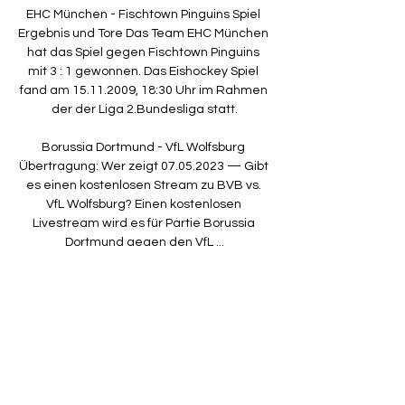
EHC München - Fischtown Pinguins Spiel 
Ergebnis und Tore Das Team EHC München 
hat das Spiel gegen Fischtown Pinguins 
mit 3 : 1 gewonnen. Das Eishockey Spiel 
fand am 15.11.2009, 18:30 Uhr im Rahmen 
der der Liga 2.Bundesliga statt.

Borussia Dortmund - VfL Wolfsburg 
Übertragung: Wer zeigt 07.05.2023 — Gibt 
es einen kostenlosen Stream zu BVB vs. 
VfL Wolfsburg? Einen kostenlosen 
Livestream wird es für Partie Borussia 
Dortmund gegen den VfL ...

Geschrieben von: Johannes Engelhardt 
Freitag, den 11. Oktober 2019 um 15:28 Uhr 
Unglückliche Niederlage. Am 
vergangenen Samstag konnten wir 
endlich unser erstes Heimspiel bestreiten, 
da die Reparaturarbeiten nach 3 Wochen 
abgeschlossen waren.
