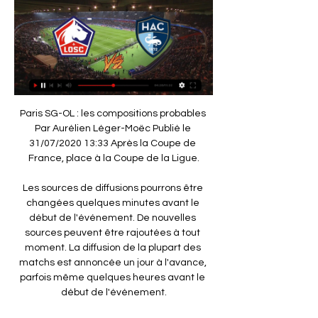
Paris SG-OL : les compositions probables Par Aurélien Léger-Moëc Publié le 31/07/2020 13:33 Après la Coupe de France, place à la Coupe de la Ligue.

Les sources de diffusions pourrons être changées quelques minutes avant le début de l'événement. De nouvelles sources peuvent être rajoutées à tout moment. La diffusion de la plupart des matchs est annoncée un jour à l'avance, parfois même quelques heures avant le début de l'événement.

Pour la diffusion PSG Celtic streaming live, proposée en direct via le programme TV, vous pouvez vous tenir pret. Les joueurs qui se livrent a PSG - Celtic sont fin prets sur le terrain pour une.

TF1 et Bein sports seront les chaines qui ont les droits TV sur la Coupe du Monde de football 2018 qui se déroulera en Russie. Vous pourrez regarder les matchs de foot en intégralité et en qualité HD sur internet grâce aux différents serices de TV direct mis à disposition pour les fans !

Suivez LOSC-Le Havre en live video 8 févr. 2024 — Lille LOSC - Havre AC en direct. Lille LOSC - Havre AC en direct. FFF 3 Voir toutes les actus. Next slide. Suggestion d'articles. Féminine.

Palmarès Tenant du titre US Issoire (2019) Plus titré(s) Blagnac SCR (2) Pour la compétition en cours voir: Fédérale 2 2019-2020 modifier Le championnat de France de rugby à XV de 2 e division fédérale , appelé plus simplement Fédérale 2 , est le deuxième échelon national du championnat de France de rugby à XV amateur. Antichambre de la Fédérale 1 , il est organisé par la.

Live Lille - Le Havre la 22e journée de Ligue 1 Uber Eats Où voir le match Lille Le Havre en streaming ? Match en streaming légal en direct sur le site ou l'application officielle de Prime Video. Qui arbitre le match ...

HAC - Votre panier est vide. Total. 0,00 €. Voir le panier · Finaliser ma commande Contremarques secteur visiteurs - LOSC / Havre AC. 17/02/2024 17:00 - Stade ...

Re: [2017-18 National, J21] Stade Lavallois - USL Dunkerque Ven 09 Fév 18, 15:58 Des beaux discours Marco nous en a fait quelques un et c'est pas pour ça qu'on jouait mieux mais c'est vrai que j'aime pas du tout son approche a Droopy.

Lille OSC - Le Havre AC: Live streaming & TV aujourd'hui Où regarder l'événement en. · Lille OSC vs. Le Havre AC: en live streaming & à la TV aujourd'hui · Plus d'informations · Foot Matchs en direct.

Degorre : “Leipzig est une équipe qui correspond parfaitement aux qualités du PSG” Canal Supporters 20:34 | 14-08-2020 PSG : Après Mbappé, un nouveau miracle pour Keylor Navas ? Foot01 20:00 | 14-08-2020 Courbis voit le PSG aller en finale de LDC après sa victoire « en faisant des conneries » Paris Fans 20:00 | 14-08-2020 Les infos du jour : le FC Nantes encore touché par le Covid.

La magie de la Coupe a opéré mercredi soir. Ainsi, plusieurs clubs de l’élite ont été éliminés par des formations de division inférieure. Anderlecht était prévenu, mais cela n’a pas.

Dernière ligne droite, on aura surtout besoin avec nous de ceux qui y croit toujours... ⚪️ Et ont sait qu’il y en a beaucoup #MerciSupportersAsnl #AR7

Tout ce qu'il faut savoir sur le match Stade Brestois vs Saint-Étienne de Ligue 1 du (16 Février 2020) en direct : Résumé, statistiques, compositions et résultats - Besoccer

Pronostic Metz Toulouse du 28/09/2019 en Ligue 1 – Découvrez les pronostics, les statistiques et les meilleures cotes pour le match de Football Metz - Toulouse réalisés …

Article similaire à Ligue 1 : suivez en direct Olympique Lyonnais-Paris Saint-Germain. A la une: Buzz: Les plus lus: Recherche avancée • Rubriques : A la.

Lugano – Zürich 22 juillet à 19:30 (Suisse. Super League) Luzern – Sion 22 juillet à 19:30 (Suisse. Super League) Sankt Gallen – Basel 22 juillet à 19:30 (Suisse. Super League) Liverpool – Chelsea 22 juillet à …

Les Pôles Espoirs Rugby sont au nombre de 10 (Bayonne, Béziers, Dijon, Hyères, Paris, Talence, Toulouse, Tours, Villefranche sur Saône et Ussel) : un bassin de recrutement est clairement identifié pour chacun d'entre eux. Les pôles fonctionnent en liaison avec les centres de formation des clubs professionnels. Les termes de cette.

Prédiction et statistiques du match de football Cerro Largo - Liverpool (URU) de Uruguay Primera Division - Clausura de 25/10/2019. Aussi disponible, toutes les prédictions de la journée de la ligue Uruguay Primera Division - Clausura

BK Jurmala vs BK Ogre 2020-03-07 17:00 flux en direct, conseils, cotes et statistiques H2H. Cliquez ici pour tous nos pronostics et pronostics gratuits.

Nous sommes le Paris Saint-Germain » a posté Kylian Mbappé, dont la motivation débordante fera assurément un grand plaisir aux supporters franciliens. Désormais, c’est avec une grande.

Photosmania un site pour les passionnés de photos, photographe professionnel, Bruno Collin vous invite à regarder ses photos.Son style photographique

À quelle heure et sur quelle chaîne suivre le 48844 il y a 3 jours — Le match Lille - Le Havre sera diffusé en direct le samedi 17 Voir un match de football en direct ? Gratuitement regarder tous les scores ...

Les Pépites est un film réalisé par Xavier de Lauzanne. Synopsis : Aujourd'hui, ils ont 25 ans et finissent leurs études ou commencent à travailler. Tous, lorsqu’ils étaient enfants.

C'est parti pour une semaine de haut vol sur la terre battue girondine. Avec huit joueurs du Top 100 mondial, Steve Darcis et Jérémy Chardy en tête d'affiche et une foule de jeunes prometteurs.

rangers-bayer-leverkusen streaming footstream hd , meilleur site de streaming gratuit . Le site met a votre disposition les meilleurs matchs comme rangers-bayer-leverkusen streaming. Regarder en streaming gratuit les match du psg, om ou encore de lyon en streaming gratuit. Regarder rangers-bayer-leverkusen en streaming

Ligue 1 - 17/02/2024 17:00 : Lille - Le Havre en direct - LOSC L1 : Lille - Le Havre en direct. Stade : Arbitre : 17/02/2024 17:00 OL - LOSC : A quelle heure et sur quelle chaîne TV voir le match de Coupe de France ?

Browse Publishers. [0] [1] (Cape Town, South Africa) [3] [1] [1] [3] [1] [1] [2] (La Grande Motte) [6] [1] [1] [1] [1] (Montpellier) [8] [1] (Oum El Bouaghi) [1] [4.

Football Le FC Bâle affrontera Francfort Le tirage au sort des 8es de finale de Ligue Europa s'est déroulé à Nyon. Bâle jouera à l'extérieur le 12 mars et recevra le 19 mars.

Les offres d'emploi du réseau des CCI : Le réseau des Chambres de Commerce et d'Industrie vous propose une large gamme de services aux entreprises, formation continue et conseil en intelligence économique. Retrouvez la liste des CCI en France, des CCIr et …

Le Havre (HAC) ⚽ match en direct à la TV - ⚽ Foot Le Havre programme match en direct et en rediffusion à la TV. Ajoutez match Le Havre à votre calendrier TV et en widget gratuit sur votre site.

Lille - Le Havre match en direct Live du Samedi 17 février Connectez-vous pour voir les pronostics des internautes ! Vous aurez ainsi accès à la répartition des pronos 1N2 du match entre Lille et Le Havre. Non ...

Boulogne vs. Lyon Duchère - 27 October 2017 - Soccerway. Bahasa - Indonesia; Chinese (simplified) Deutsch; English - Australia; English - Canada; English - Ghana; English - International; English - Ireland; English - Kenya; English - Malaysia; English - Nigeria; English - Nordics; English - Singapore; English - South Africa ; English - United Kingdom; English - United States; Español - Espa�

Le Havre - Lille : sur quelle chaîne voir le match de la Ligue 1 30 sept. 2023 — Programme TV du Havre - Lille. Match : Le Havre - Lille Date : 1er octobre 2023. Coup d'envoi : 15 heures. Chaîne : à suivre en direct sur ...

Ces derniers jours, c’est l’intérêt du Bayern Munich qui s’est concrétisé. Une offre jugée insuffisante sportivement car le club allemand a d’abord souhaité intégrer Pierre Kalulu.

Toutes nos annonces gratuites Ameublement, meubles occasion Basse-Normandie. Consultez nos 46267 annonces de particuliers et professionnels sur leboncoin

Les luminaires Keria sont sélectionnés avec passion et attention pour vous accompagner à chaque moment de votre vie. Parce que chez Keria, nous nous attachons à vous faire vivre une expérience lumineuse unique.

1172 relations: Aaron Appindangoyé, Abdelkader Ferhaoui, Abdelkrim Jinani, Abdelmajid Bourebbou, Abdoulaye Demba, Abdoulaye Sané, Adnan Čustović, Adrian Suka.

Regarder les chaines TV en live streaming et gratuitement sur le web. Voir les chaines de télévision en directe live vidéo en ligne. Télévision, chaines de la TNT, webtv gratuite en bonne qualité et …

Webmaster-Gratuit est également un service de diffusion centralisée de télévision en ligne et de Web TV. Ce site est un annuaire indépendant des TV en ligne disponible sur Internet. Les logos, marques, flux et services diffusés sont la propriété respective de leurs auteurs.

Toutes les bonnes adresses de Céréales à Labastide-Villefranche et liste des communes voisines, ( page 1) et près de chez vous. Retrouvez facilement les sites internet de l'activité de cereale de la catégorie Commerce, Distribution & Industries page 1.

CA Orsay Rugby Club sur Score'n'co UNE FORMATION RECONNUE En constante progression, notre École de Rugby est, depuis 2006, labellisée par la Fédération Française de Rugby.

Le premier bus pour Pau part à 10:03, tandis que le dernier est programmé à 20:07. Le voyage dure en moyenne 1 hour et 6 minutes, mais les bus les plus rapides mettent seulement 1 hour et 20 minutes. Avec quelles compagnies pouvez-vous voyager de Lourdes à Pau ? Avec OUI.sncf et FlixBus, vous pourrez voyager entre Lourdes et Pau en bus.

Bienvenue sur LCL, la banque au service des particuliers ! Retrouvez tous les services LCL : Compte, Carte, Epargne, Prêt et Assurance, des solutions et…

Palmarès Tenant du titre Rouen NR (2019) Plus titré(s) Colomiers rugby (3) Pour la compétition en cours voir: Fédérale 1 2019-2020 modifier Le championnat de France de rugby à XV de 1 re division fédérale , appelé plus simplement Fédérale 1 , est l'échelon national supérieur du championnat de France de rugby à 