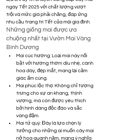
ngày Tết 2025 với chất lượng vượt 
trội và mức giá phải chăng, đáp ứng 
nhu cầu trang trí Tết của mọi gia đình.
Những giống mai được ưa 
chuộng nhất tại Vườn Mai Vàng 
Bình Dương
Mai cúc hương: Loại mai này nổi 
bật với hương thơm dịu nhẹ, cánh 
hoa dày, đẹp mắt, mang lại cảm 
giác ấm cúng.
Mai phúc lộc thọ: Không chỉ tượng 
trưng cho sự an khang, thịnh 
vượng, mà còn được yêu thích 
bởi hình dáng độc đáo và sắc 
vàng đậm.
Mai tứ quý: Đây là lựa chọn lý 
tưởng cho những ai muốn cây mai 
nở hoa quanh năm, mang ý nghĩa 