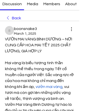
Discussion
Media
Members
About
Back
boonsnake3
boonsnake3
March 1, 2025
VƯỜN MAI VÀNG BÌNH DƯƠNG – NƠI 
CUNG CẤP HOA MAI TẾT 2025 CHẤT 
LƯỢNG, GIÁ HỢP LÝ
Mai vàng là biểu tượng tinh thần 
không thể thiếu trong ngày Tết cổ 
truyền của người Việt. Sắc vàng rực rỡ 
của hoa mai không chỉ mang đến 
không khí ấm áp, 
vườn mai vàng
, vui 
tươi mà còn gợi lên những ước vọng 
về tài lộc, thịnh vượng và bình an. 
Vườn Mai Vàng Bình Dương tự hào là 
địa chỉ uy tín chuyên cung cấp cây mai 