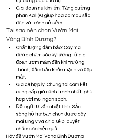
sự cứng cáp của nụ.
Giai đoạn nụ kim lớn: Tăng cường 
phân Kali (K) giúp hoa có màu sắc 
đẹp và tránh nở sớm.
Tại sao nên chọn Vườn Mai 
Vàng Bình Dương?
Chất lượng đảm bảo: Cây mai 
được chăm sóc kỹ lưỡng từ giai 
đoạn ươm mầm đến khi trưởng 
thành, đảm bảo khỏe mạnh và đẹp 
mắt.
Giá cả hợp lý: Chúng tôi cam kết 
cung cấp giá cạnh tranh nhất, phù 
hợp với mọi ngân sách.
Đội ngũ tư vấn nhiệt tình: Sẵn 
sàng hỗ trợ bạn chọn được cây 
mai ưng ý và chia sẻ bí quyết 
chăm sóc hiệu quả.
Hãy để Vườn Mai Vàng Bình Dương 