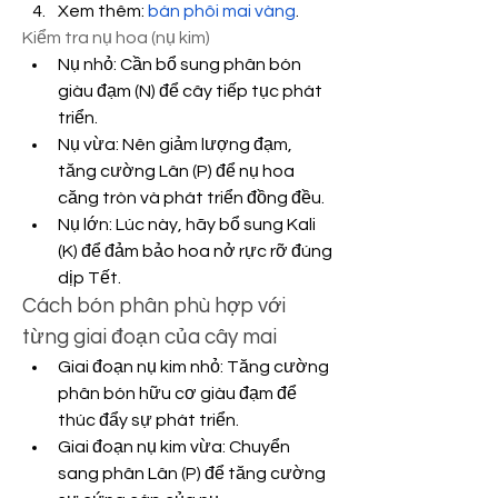
Xem thêm: 
bán phôi mai vàng
.
Kiểm tra nụ hoa (nụ kim)
Nụ nhỏ: Cần bổ sung phân bón 
giàu đạm (N) để cây tiếp tục phát 
triển.
Nụ vừa: Nên giảm lượng đạm, 
tăng cường Lân (P) để nụ hoa 
căng tròn và phát triển đồng đều.
Nụ lớn: Lúc này, hãy bổ sung Kali 
(K) để đảm bảo hoa nở rực rỡ đúng 
dịp Tết.
Cách bón phân phù hợp với 
từng giai đoạn của cây mai
Giai đoạn nụ kim nhỏ: Tăng cường 
phân bón hữu cơ giàu đạm để 
thúc đẩy sự phát triển.
Giai đoạn nụ kim vừa: Chuyển 
sang phân Lân (P) để tăng cường 