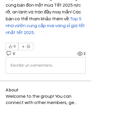
cùng bạn đón một mùa Tết 2025 rực 
rỡ, an lành và tràn đầy may mắn! Các 
bạn có thể tham khảo thêm về 
Top 5 
nhà vườn cung cấp mai vàng sỉ giá tốt 
nhất tết 2025
.
0
0
2
Escribir un comentario...
About
Welcome to the group! You can
connect with other members, ge
...
Read more
Members