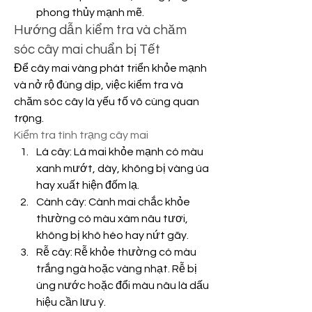
phong thủy mạnh mẽ.
Hướng dẫn kiểm tra và chăm 
sóc cây mai chuẩn bị Tết
Để cây mai vàng phát triển khỏe mạnh 
và nở rộ đúng dịp, việc kiểm tra và 
chăm sóc cây là yếu tố vô cùng quan 
trọng.
Kiểm tra tình trạng cây mai
Lá cây: Lá mai khỏe mạnh có màu 
xanh mướt, dày, không bị vàng úa 
hay xuất hiện đốm lạ.
Cành cây: Cành mai chắc khỏe 
thường có màu xám nâu tươi, 
không bị khô héo hay nứt gãy.
Rễ cây: Rễ khỏe thường có màu 
trắng ngà hoặc vàng nhạt. Rễ bị 
úng nước hoặc đổi màu nâu là dấu 
hiệu cần lưu ý.