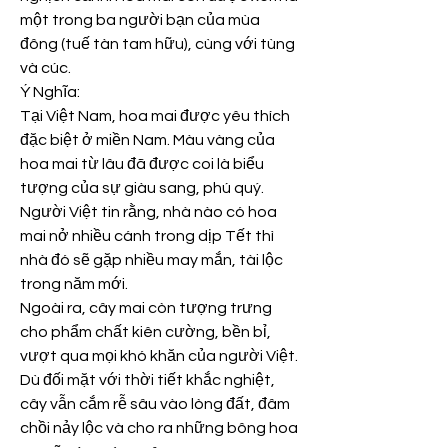
một trong ba người bạn của mùa 
đông (tuế tàn tam hữu), cùng với tùng 
và cúc.
Ý Nghĩa:
Tại Việt Nam, hoa mai được yêu thích 
đặc biệt ở miền Nam. Màu vàng của 
hoa mai từ lâu đã được coi là biểu 
tượng của sự giàu sang, phú quý. 
Người Việt tin rằng, nhà nào có hoa 
mai nở nhiều cánh trong dịp Tết thì 
nhà đó sẽ gặp nhiều may mắn, tài lộc 
trong năm mới.
Ngoài ra, cây mai còn tượng trưng 
cho phẩm chất kiên cường, bền bỉ, 
vượt qua mọi khó khăn của người Việt. 
Dù đối mặt với thời tiết khắc nghiệt, 
cây vẫn cắm rễ sâu vào lòng đất, đâm 
chồi nảy lộc và cho ra những bông hoa 