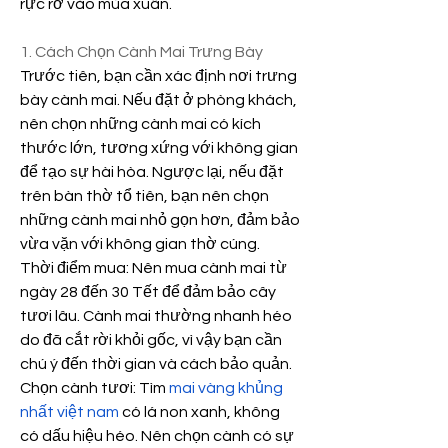
rực rỡ vào mùa xuân.
1. Cách Chọn Cành Mai Trưng Bày
Trước tiên, bạn cần xác định nơi trưng 
bày cành mai. Nếu đặt ở phòng khách, 
nên chọn những cành mai có kích 
thước lớn, tương xứng với không gian 
để tạo sự hài hòa. Ngược lại, nếu đặt 
trên bàn thờ tổ tiên, bạn nên chọn 
những cành mai nhỏ gọn hơn, đảm bảo 
vừa vặn với không gian thờ cúng.
Thời điểm mua: Nên mua cành mai từ 
ngày 28 đến 30 Tết để đảm bảo cây 
tươi lâu. Cành mai thường nhanh héo 
do đã cắt rời khỏi gốc, vì vậy bạn cần 
chú ý đến thời gian và cách bảo quản.
Chọn cành tươi: Tìm 
mai vàng khủng 
nhất việt nam
 có lá non xanh, không 
có dấu hiệu héo. Nên chọn cành có sự 