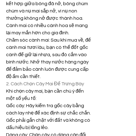
kết hợp giữa bông đã nở, bông chúm 
chúm và nụ mai sắp nở, vì nụ non 
thường không nở được thành hoa. 
Cành mai có nhiều cánh hoa sẽ mang 
lại may mắn hơn cho gia đình.
Chăm sóc cành mai: Sau khi mua về, để 
cành mai tươi lâu, bạn có thể đốt gốc 
cành để giữ lại nhựa, sau đó cắm vào 
bình nước. Nhớ thay nước hàng ngày 
để đảm bảo cành luôn được cung cấp 
độ ẩm cần thiết.
2. Cách Chọn Cây Mai Để Trưng Bày
Khi chọn cây mai, bạn cần chú ý đến 
một số yếu tố:
Gốc cây: Hãy kiểm tra gốc cây bằng 
cách lay nhẹ để xác định sự chắc chắn. 
Gốc phải gắn chặt với đất và không có 
dấu hiệu bị lỏng lẻo.
Dáng cây: Chọn cây có dáng cân đối, 