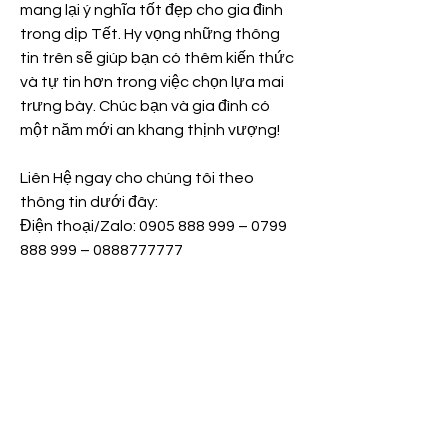
mang lại ý nghĩa tốt đẹp cho gia đình 
trong dịp Tết. Hy vọng những thông 
tin trên sẽ giúp bạn có thêm kiến thức 
và tự tin hơn trong việc chọn lựa mai 
trưng bày. Chúc bạn và gia đình có 
một năm mới an khang thịnh vượng!
Liên Hệ ngay cho chúng tôi theo 
thông tin dưới đây:
Điện thoại/Zalo: 0905 888 999 – 0799 
888 999 – 0888777777
Email: 
Vuonmaihoanglong@gmail.com
Facebook: Vườn mai Hoàng Long
Địa chỉ: Tân Thiềng, Chợ Lách, Bến 
Tre.
0
0
Write a comment...