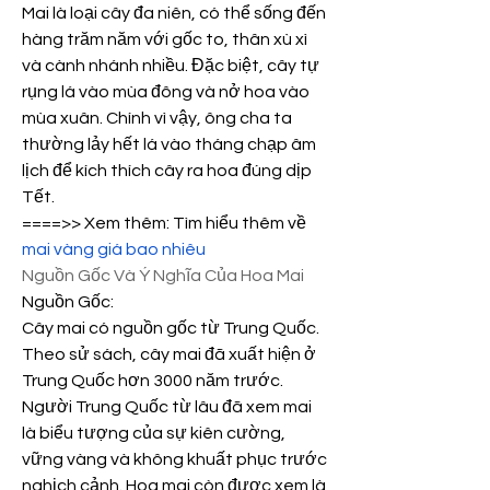
Mai là loại cây đa niên, có thể sống đến 
hàng trăm năm với gốc to, thân xù xì 
và cành nhánh nhiều. Đặc biệt, cây tự 
rụng lá vào mùa đông và nở hoa vào 
mùa xuân. Chính vì vậy, ông cha ta 
thường lảy hết lá vào tháng chạp âm 
lịch để kích thích cây ra hoa đúng dịp 
Tết.
====>> Xem thêm: Tìm hiểu thêm về 
mai vàng giá bao nhiêu
Nguồn Gốc Và Ý Nghĩa Của Hoa Mai
Nguồn Gốc:
Cây mai có nguồn gốc từ Trung Quốc. 
Theo sử sách, cây mai đã xuất hiện ở 
Trung Quốc hơn 3000 năm trước. 
Người Trung Quốc từ lâu đã xem mai 
là biểu tượng của sự kiên cường, 
vững vàng và không khuất phục trước 
nghịch cảnh. Hoa mai còn được xem là 