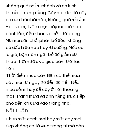
không quá nhiều nhánh và có kích 
thước tương đồng. Cây mai đẹp là cây 
có cấu trúc hài hòa, không quá rối rắm.
Hoa và nụ: Nên chọn cây mai có hoa 
cánh lớn, đều nhau và nở tươi sáng. 
Nụ mai cần phải phân bố đều, không 
có dấu hiệu héo hay rũ cuống. Nếu có 
lá già, bạn nên ngắt bỏ để giảm sự 
thoát hơi nước và giúp cây tươi lâu 
hơn.
Thời điểm mua cây: Bạn có thể mua 
cây mai từ ngày 20 đến 30 Tết. Nếu 
mua sớm, hãy để cây ở nơi thoáng 
mát, tránh mưa và ánh nắng trực tiếp 
cho đến khi đưa vào trong nhà.
Kết Luận
Chọn một cành mai hay một cây mai 
đẹp không chỉ là việc trang trí mà còn 