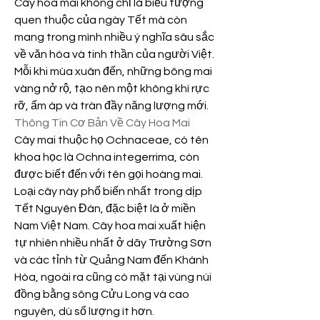
Cây hoa mai không chỉ là biểu tượng 
quen thuộc của ngày Tết mà còn 
mang trong mình nhiều ý nghĩa sâu sắc 
về văn hóa và tinh thần của người Việt. 
Mỗi khi mùa xuân đến, những bông mai 
vàng nở rộ, tạo nên một không khí rực 
rỡ, ấm áp và tràn đầy năng lượng mới.
Thông Tin Cơ Bản Về Cây Hoa Mai
Cây mai thuộc họ Ochnaceae, có tên 
khoa học là Ochna integerrima, còn 
được biết đến với tên gọi hoàng mai. 
Loại cây này phổ biến nhất trong dịp 
Tết Nguyên Đán, đặc biệt là ở miền 
Nam Việt Nam. Cây hoa mai xuất hiện 
tự nhiên nhiều nhất ở dãy Trường Sơn 
và các tỉnh từ Quảng Nam đến Khánh 
Hòa, ngoài ra cũng có mặt tại vùng núi 
đồng bằng sông Cửu Long và cao 
nguyên, dù số lượng ít hơn.