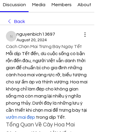
Discussion
Media
Members
About
Back
nguyenbich13697
nguyenbich13697
August 20, 2024
Cách Chọn Mai Trưng Bày Ngày Tết
Mỗi dịp Tết đến, dù cuộc sống có bận 
rộn đến đâu, người Việt vẫn dành thời 
gian để chuẩn bị cho gia đình những 
cành hoa mai vàng rực rỡ, biểu tượng 
cho sự ấm áp và thịnh vượng. Hoa mai 
không chỉ làm đẹp cho không gian 
sống mà còn mang lại nhiều ý nghĩa 
phong thủy. Dưới đây là những lưu ý 
cần thiết khi chọn mai để trưng bày tại 
vườn mai đẹp
 trong dịp Tết.
Tổng Quan Về Cây Hoa Mai