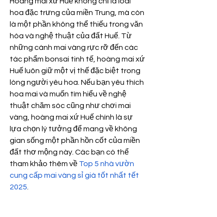
Hoàng mai xứ Huế không chỉ là loài 
hoa đặc trưng của miền Trung, mà còn 
là một phần không thể thiếu trong văn 
hóa và nghệ thuật của đất Huế. Từ 
những cánh mai vàng rực rỡ đến các 
tác phẩm bonsai tinh tế, hoàng mai xứ 
Huế luôn giữ một vị thế đặc biệt trong 
lòng người yêu hoa. Nếu bạn yêu thích 
hoa mai và muốn tìm hiểu về nghệ 
thuật chăm sóc cũng như chơi mai 
vàng, hoàng mai xứ Huế chính là sự 
lựa chọn lý tưởng để mang về không 
gian sống một phần hồn cốt của miền 
đất thơ mộng này. Các bạn có thể 
tham khảo thêm về 
Top 5 nhà vườn 
cung cấp mai vàng sỉ giá tốt nhất tết 
2025
.
0
0