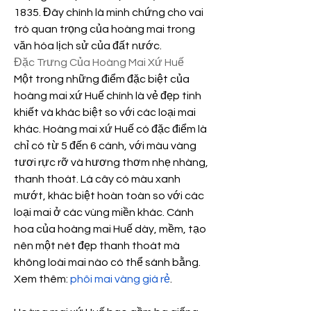
1835. Đây chính là minh chứng cho vai 
trò quan trọng của hoàng mai trong 
văn hóa lịch sử của đất nước.
Đặc Trưng Của Hoàng Mai Xứ Huế
Một trong những điểm đặc biệt của 
hoàng mai xứ Huế chính là vẻ đẹp tinh 
khiết và khác biệt so với các loại mai 
khác. Hoàng mai xứ Huế có đặc điểm là 
chỉ có từ 5 đến 6 cánh, với màu vàng 
tươi rực rỡ và hương thơm nhẹ nhàng, 
thanh thoát. Lá cây có màu xanh 
mướt, khác biệt hoàn toàn so với các 
loại mai ở các vùng miền khác. Cánh 
hoa của hoàng mai Huế dày, mềm, tạo 
nên một nét đẹp thanh thoát mà 
không loài mai nào có thể sánh bằng.
Xem thêm: 
phôi mai vàng giá rẻ
.