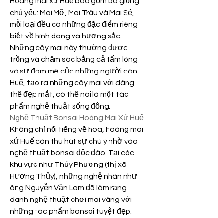
Hoàng mai xứ Huế bao gồm ba giống 
chủ yếu: Mai Mỡ, Mai Trâu và Mai Sẻ, 
mỗi loại đều có những đặc điểm riêng 
biệt về hình dáng và hương sắc. 
Những cây mai này thường được 
trồng và chăm sóc bằng cả tấm lòng 
và sự đam mê của những người dân 
Huế, tạo ra những cây mai với dáng 
thế đẹp mắt, có thể nói là một tác 
phẩm nghệ thuật sống động.
Nghệ Thuật Bonsai Hoàng Mai Xứ Huế
Không chỉ nổi tiếng về hoa, hoàng mai 
xứ Huế còn thu hút sự chú ý nhờ vào 
nghệ thuật bonsai độc đáo. Tại các 
khu vực như Thủy Phương (thị xã 
Hương Thủy), những nghệ nhân như 
ông Nguyễn Văn Lam đã làm rạng 
danh nghệ thuật chơi mai vàng với 
những tác phẩm bonsai tuyệt đẹp. 