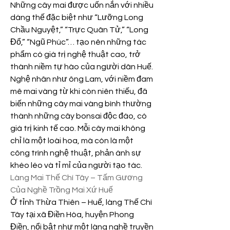
Những cây mai được uốn nắn với nhiều 
dáng thế đặc biệt như “Lưỡng Long 
Chầu Nguyệt,” “Trực Quân Tử,” “Long 
Đổ,” “Ngũ Phúc”… tạo nên những tác 
phẩm có giá trị nghệ thuật cao, trở 
thành niềm tự hào của người dân Huế.
Nghệ nhân như ông Lam, với niềm đam 
mê mai vàng từ khi còn niên thiếu, đã 
biến những cây mai vàng bình thường 
thành những cây bonsai độc đáo, có 
giá trị kinh tế cao. Mỗi cây mai không 
chỉ là một loài hoa, mà còn là một 
công trình nghệ thuật, phản ánh sự 
khéo léo và tỉ mỉ của người tạo tác.
Làng Mai Thế Chí Tây – Tấm Gương 
Của Nghề Trồng Mai Xứ Huế
Ở tỉnh Thừa Thiên – Huế, làng Thế Chí 
Tây tại xã Điền Hòa, huyện Phong 
Điền, nổi bật như một làng nghề truyền 