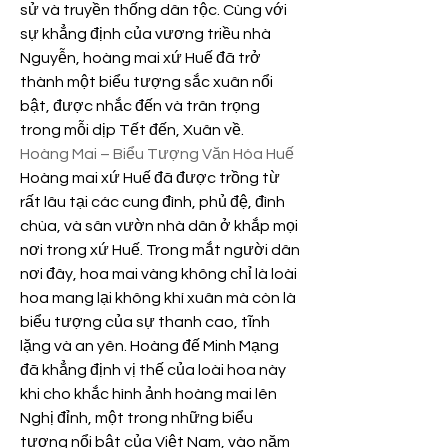
sử và truyền thống dân tộc. Cùng với 
sự khẳng định của vương triều nhà 
Nguyễn, hoàng mai xứ Huế đã trở 
thành một biểu tượng sắc xuân nổi 
bật, được nhắc đến và trân trọng 
trong mỗi dịp Tết đến, Xuân về.
Hoàng Mai – Biểu Tượng Văn Hóa Huế
Hoàng mai xứ Huế đã được trồng từ 
rất lâu tại các cung đình, phủ đệ, đình 
chùa, và sân vườn nhà dân ở khắp mọi 
nơi trong xứ Huế. Trong mắt người dân 
nơi đây, hoa mai vàng không chỉ là loài 
hoa mang lại không khí xuân mà còn là 
biểu tượng của sự thanh cao, tĩnh 
lặng và an yên. Hoàng đế Minh Mạng 
đã khẳng định vị thế của loài hoa này 
khi cho khắc hình ảnh hoàng mai lên 
Nghị đỉnh, một trong những biểu 
tượng nổi bật của Việt Nam, vào năm 