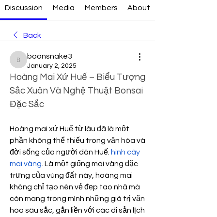
Discussion
Media
Members
About
Back
boonsnake3
boonsnake3
January 2, 2025
Hoàng Mai Xứ Huế – Biểu Tượng 
Sắc Xuân Và Nghệ Thuật Bonsai 
Đặc Sắc
Hoàng mai xứ Huế từ lâu đã là một 
phần không thể thiếu trong văn hóa và 
đời sống của người dân Huế. 
hình cây 
mai vàng
. Là một giống mai vàng đặc 
trưng của vùng đất này, hoàng mai 
không chỉ tạo nên vẻ đẹp tao nhã mà 
còn mang trong mình những giá trị văn 
hóa sâu sắc, gắn liền với các di sản lịch 