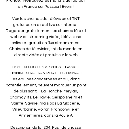
France... Retrouvez les matchs de football 
en France sur Passport Event !

Voir les chaines de télévision et TNT 
gratuites en direct live sur internet. 
Regarder gratuitement les chaines télé et 
webtv en streaming vidéo, télévisions 
online et gratuit en flux stream mms. 
Chaines de télévision, tnt du monde en 
directe vidéo et gratuit sur le web.

16 20:00 MJC DES ABYMES – BASKET 
FEMININ ESCAUDAIN PORTE DU HAINAUT. 
Les équipes concernées et qui, donc, 
potentiellement, peuvent marquer un point 
de plus sont: – La Tronche-Meylan, 
Charnay, Ifs, Le Havre, Geispolsheim et 
Sainte-Savine, mais pas La Glacerie, 
Villeurbanne, Voiron, Franconville et 
Armentières, dans la Poule A.

Description du lot 204. Fusil de chasse 