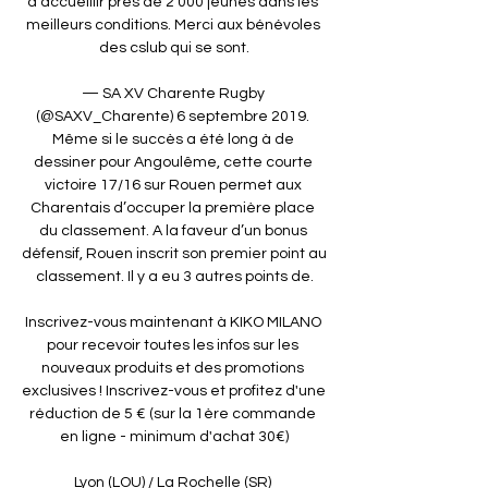
d’accueillir près de 2 000 jeunes dans les 
meilleurs conditions. Merci aux bénévoles 
des cslub qui se sont.

— SA XV Charente Rugby 
(@SAXV_Charente) 6 septembre 2019. 
Même si le succès a été long à de 
dessiner pour Angoulême, cette courte 
victoire 17/16 sur Rouen permet aux 
Charentais d’occuper la première place 
du classement. A la faveur d’un bonus 
défensif, Rouen inscrit son premier point au 
classement. Il y a eu 3 autres points de.

Inscrivez-vous maintenant à KIKO MILANO 
pour recevoir toutes les infos sur les 
nouveaux produits et des promotions 
exclusives ! Inscrivez-vous et profitez d'une 
réduction de 5 € (sur la 1ère commande 
en ligne - minimum d'achat 30€)

Lyon (LOU) / La Rochelle (SR) 