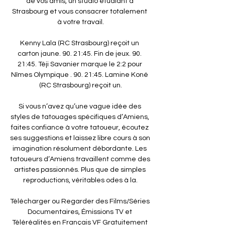
de vos amis, un studio étudiant à 
Strasbourg et vous consacrer totalement 
à votre travail.

Kenny Lala (RC Strasbourg) reçoit un 
carton jaune. 90. 21:45. Fin de jeux. 90. 
21:45. Téji Savanier marque le 2:2 pour 
Nîmes Olympique . 90. 21:45. Lamine Koné 
(RC Strasbourg) reçoit un.

Si vous n’avez qu’une vague idée des 
styles de tatouages spécifiques d’Amiens, 
faites confiance à votre tatoueur, écoutez 
ses suggestions et laissez libre cours à son 
imagination résolument débordante. Les 
tatoueurs d’Amiens travaillent comme des 
artistes passionnés. Plus que de simples 
reproductions, véritables odes à la.

Télécharger ou Regarder des Films/Séries 
Documentaires, Émissions TV et 
Téléréalités en Français VF Gratuitement 