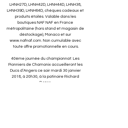
LHNH27D, LHNH42D, LHNH44D, LHNH38, 
LHNH39D, LHNH64D, chèques cadeaux et 
produits étoilés. Valable dans les 
boutiques NAF NAF en France 
métropolitaine (hors stand et magasin de 
déstockage), Monaco et sur 
www.nafnaf.com. Non cumulable avec 
toute offre promotionnelle en cours.

40ème journée du championnat: Les 
Pionniers de Chamonix accueilleront les 
Ducs d’Angers ce soir mardi 30 janvier 
2018, à 20h30, à la patinoire Richard 
Bozon.

Pour obtenir un acte de naissance après 
1924, de mariage après 1943, et de décès 
après 1986, vous devez vous adresser à la 
mairie d'arrondissement concernée, ou 
faire une demande en ligne à l'aide du lien 
ci-dessous : Commander en ligne sur 